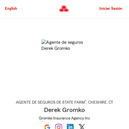
Pasar
al
English
Iniciar Sesión
contenido
principal
Comienzo
del
contenido
principal
®
AGENTE DE SEGUROS DE STATE FARM
,
CHESHIRE
, CT
Derek Gromko
Gromko Insurance Agency Inc