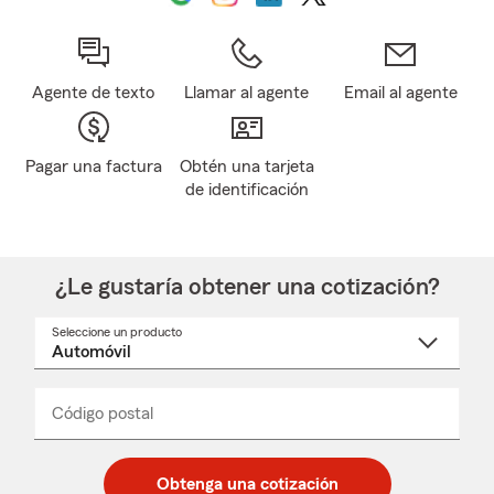
Agente de texto
Llamar al agente
Email al agente
Pagar una factura
Obtén una tarjeta
de identificación
¿Le gustaría obtener una cotización?
Seleccione un producto
Seleccione
un
nombre
de
producto
del
Código postal
Ingresa
Ingresa
_____
menú
un
un
desplegable
código
código
postal
postal
Obtenga una cotización
de
de