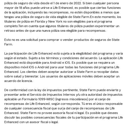
póliza de seguro de vida desde el 1 de enero de 2022. Si bien cualquier persona
mayor de 18 años puede unirse a Life Enhanced, es posible que ciertas funciones
de la aplicación, incluyendo las recompensas, no estén disponibles a menos que
tengas una póliza de seguro de vida elegible de State Farm.En este momento, los
titulares de póliza en Florida y New York no son elegibles para el programa
completo.Ten en cuenta que algunos titulares de póliza pueden experimentar un
retraso antes de que una nueva póliza sea elegible para recompensas.
Esto no es una solicitud para comprar o vender productos de seguros de State
Farm.
La participación de Life Enhanced está sujeta a la elegibilidad del programa y varía
según el estado. Sujeto a los términos y condiciones del acuerdo. La aplicación Life
Enhanced está disponible para Android e iOS. Es posible que se requiera un
dispositivo móvil iOS o Android para usar todas las funciones del programa Life
Enhanced. Los clientes deben aceptar autorizar a State Farm a recopilar datos
sobre salud y bienestar. Los usuarios de aplicaciones móviles deben aceptar un
acuerdo de licencia.
De conformidad con la ley de impuestos pertinente, State Farm puede enviarte y
presentar ante el Servicio de Impuestos Internos y/u otra autoridad de impuestos
aplicable un Formulario 1099-MISC (ingresos misceláneos) por el canje de
recompensas de Life Enhanced, según corresponda. Tú eres el único responsable
de cualquier consecuencia fiscal que surja del canje de recompensas de Life
Enhanced. State Farm no provee asesoría fiscal ni legal. Es posible que desees
discutir las posibles consecuencias fiscales de tu participación en el programa Life
Enhanced con un asesor fiscal o legal.