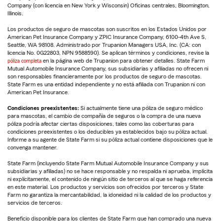
Company (con licencia en New York y Wisconsin) Oficinas centrales, Bloomington,
Illinois.
Los productos de seguro de mascotas son suscritos en los Estados Unidos por
American Pet Insurance Company y ZPIC Insurance Company, 6100-4th Ave S,
Seattle, WA 98108. Administrado por Trupanion Managers USA, Inc. (CA: con
licencia No. 0G22803, NPN 9588590). Se aplican términos y condiciones, revise la
póliza completa
en la página web de Trupanion para obtener detalles. State Farm
Mutual Automobile Insurance Company, sus subsidiarias y afiliadas no ofrecen ni
son responsables financieramente por los productos de seguro de mascotas.
State Farm es una entidad independiente y no está afiliada con Trupanion ni con
American Pet Insurance.
Condiciones preexistentes:
Si actualmente tiene una póliza de seguro médico
para mascotas, el cambio de compañía de seguros o la compra de una nueva
póliza podría afectar ciertas disposiciones, tales como las coberturas para
condiciones preexistentes o los deducibles ya establecidos bajo su póliza actual.
Informe a su agente de State Farm si su póliza actual contiene disposiciones que le
convenga mantener.
State Farm (incluyendo State Farm Mutual Automobile Insurance Company y sus
subsidiarias y afiliadas) no se hace responsable y no respalda ni aprueba, implícita
ni explícitamente, el contenido de ningún sitio de terceros al que se haga referencia
en este material. Los productos y servicios son ofrecidos por terceros y State
Farm no garantiza la mercantabilidad, la idoneidad ni la calidad de los productos y
servicios de terceros.
Beneficio disponible para los clientes de State Farm que han comprado una nueva