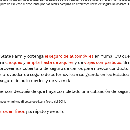
, pero en ese caso el descuento por dos o más compras de diferentes líneas de seguro no aplicará. 
n State Farm y obtenga
el seguro de automóviles
en Yuma, CO que s
tra
choques
y
amplia hasta de alquiler
y de
viajes compartidos
. Si
s proveemos cobertura de seguro de carros para nuevos conductores
l proveedor de seguro de automóviles más grande en los Estados
seguro de automóviles y de vivienda.
enzar después de que haya completado una cotización de seguro de 
sados en primas directas escritas a fecha del 2018.
rros en línea
. ¡Es rápido y sencillo!