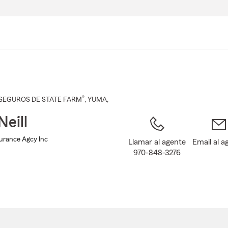
Pasar
al
contenido
principal
®
SEGUROS DE STATE FARM
,
YUMA
,
Neill
surance Agcy Inc
Llamar al agente
Email al a
970-848-3276