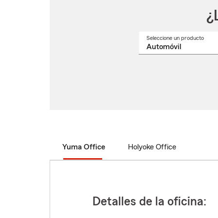
¿
Seleccione un producto
Selec
un
nomb
de
produ
del
menú
despl
Yuma Office
Holyoke Office
Detalles de la oficina: