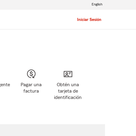
English
Iniciar Sesión
gente
Pagar una
Obtén una
factura
tarjeta de
identificación