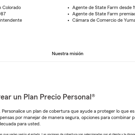
n Colorado
Agente de State Farm desde 
987
Agente de State Farm premiad
intendente
Cámara de Comercio de Yuma
Nuestra misión
ear un Plan Precio Personal®
. Personalice un plan de cobertura que ayude a proteger lo que es 
pensas por manejar de manera segura, opciones para combinar pól
adecuada para usted.
 que varían según el estado. Las opciones de cobertura son seleccionadas por el cliente y la disponib