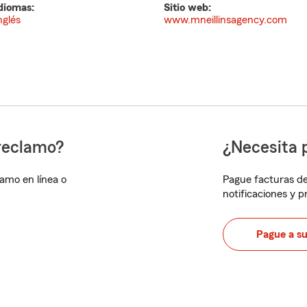
diomas:
Sitio web:
nglés
www.mneillinsagency.com
reclamo?
¿Necesita 
lamo en línea o
Pague facturas de
notificaciones y 
Pague a s