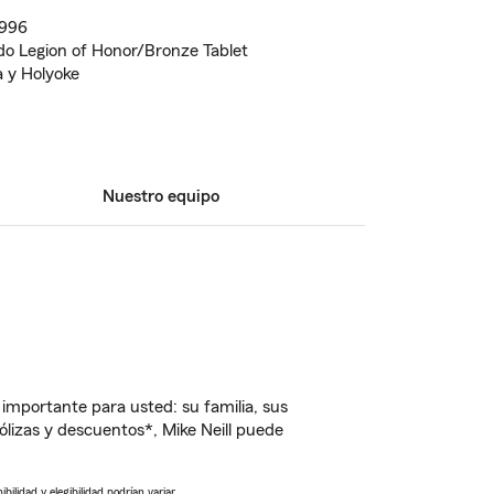
1996
o Legion of Honor/Bronze Tablet
 y Holyoke
Nuestro equipo
importante para usted: su familia, sus
izas y descuentos*, Mike Neill puede
ilidad y elegibilidad podrían variar.