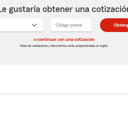
Le gustaría obtener una cotizació
cione
Código postal
Ingresa
Ingresa
Obteng
_____
un
un
re
código
código
cto
o continuar con una cotización
postal
postal
de
de
Todas las cotizaciones y documentos serán proporcionados en inglés.
egable
5
5
dígitos
dígitos