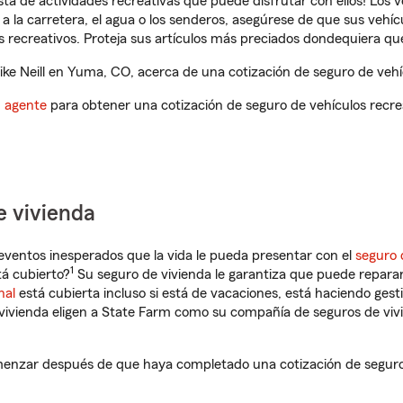
ista de actividades recreativas que puede disfrutar con ellos! Los 
a la carretera, el agua o los senderos, asegúrese de que sus vehí
 recreativos. Proteja sus artículos más preciados dondequiera qu
e Neill en Yuma, CO, acerca de una cotización de seguro de vehíc
n agente
para obtener una cotización de seguro de vehículos recre
e vivienda
eventos inesperados que la vida le pueda presentar con el
seguro 
1
á cubierto?
Su seguro de vivienda le garantiza que puede reparar
nal
está cubierta incluso si está de vacaciones, está haciendo gest
vivienda eligen a State Farm como su compañía de seguros de viv
enzar después de que haya completado una cotización de seguro d