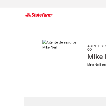
Comienzo
del
contenido
principal
AGENTE DE 
CO
Mike 
Mike Neill In