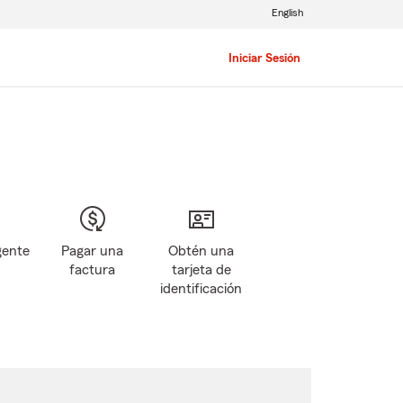
English
Iniciar Sesión
gente
Pagar una
Obtén una
factura
tarjeta de
identificación