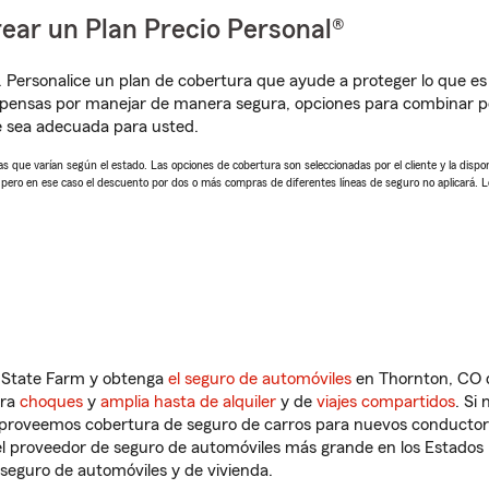
ear un Plan Precio Personal®
. Personalice un plan de cobertura que ayude a proteger lo que es 
mpensas por manejar de manera segura, opciones para combinar p
e sea adecuada para usted.
 que varían según el estado. Las opciones de cobertura son seleccionadas por el cliente y la disponib
, pero en ese caso el descuento por dos o más compras de diferentes líneas de seguro no aplicará. 
n State Farm y obtenga
el seguro de automóviles
en Thornton, CO q
tra
choques
y
amplia hasta de alquiler
y de
viajes compartidos
. Si
s proveemos cobertura de seguro de carros para nuevos conductores
l proveedor de seguro de automóviles más grande en los Estados
seguro de automóviles y de vivienda.