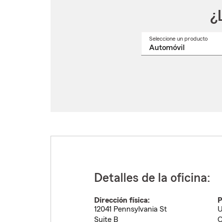
¿
Seleccione un producto
Selec
un
nomb
de
produ
del
menú
despl
Detalles de la oficina:
Dirección física:
P
12041 Pennsylvania St
U
Suite B
O