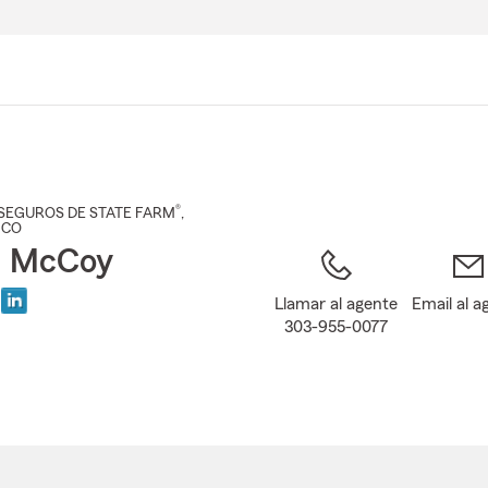
Pasar
al
contenido
principal
®
SEGUROS DE STATE FARM
,
, CO
n McCoy
Llamar al agente
Email al a
303-955-0077