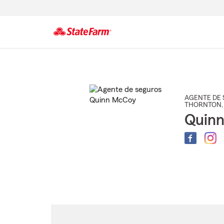
Comienzo
del
contenido
principal
AGENTE DE 
THORNTON
Quin