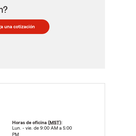
n?
a una cotización
Horas de oficina (
MST
):
Lun. - vie. de 9:00 AM a 5:00
PM