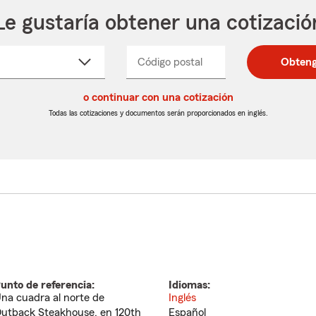
Le gustaría obtener una cotizació
cione
Código postal
Ingresa
Ingresa
Obteng
_____
un
un
re
código
código
cto
o continuar con una cotización
postal
postal
de
de
Todas las cotizaciones y documentos serán proporcionados en inglés.
egable
5
5
dígitos
dígitos
unto de referencia:
Idiomas:
na cuadra al norte de
Inglés
utback Steakhouse, en 120th
Español