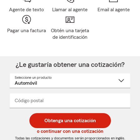
Agente de texto
Llamar al agente
Email al agente
Pagar una factura
Obtén una tarjeta
de identificación
¿Le gustaría obtener una cotización?
Seleccione un producto
Seleccione
un
nombre
de
producto
del
Código postal
Ingresa
Ingresa
_____
menú
un
un
desplegable
código
código
postal
postal
Obtenga una cotización
de
de
5
5
o continuar con una cotización
dígitos
dígitos
Todas las cotizaciones y documentos serán proporcionados en inglés.