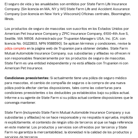
El seguro de vida y las anualidades son emitidos por State Farm Life Insurance
Company. (Sin licencia en MA, NY y WI) State Farm Life and Accident Assurance
Company (con licencia en New York y Wisconsin) Oficinas centrales, Bloomington,
Illinois.
Los productos de seguro de mascotas son suscritos en los Estados Unidos por
American Pet Insurance Company y ZPIC Insurance Company, 6100-4th Ave S,
Seattle, WA 98108. Administrado por Trupanion Managers USA, Inc. (CA: con
licencia No. 0G22803, NPN 9588590). Se aplican términos y condiciones, revise la
póliza completa
en la página web de Trupanion para obtener detalles. State Farm
Mutual Automobile Insurance Company, sus subsidiarias y afiliadas no ofrecen ni
son responsables financieramente por los productos de seguro de mascotas.
State Farm es una entidad independiente y no está afiliada con Trupanion ni con
American Pet Insurance.
Condiciones preexistentes:
Si actualmente tiene una póliza de seguro médico
para mascotas, el cambio de compañía de seguros o la compra de una nueva
póliza podría afectar ciertas disposiciones, tales como las coberturas para
condiciones preexistentes o los deducibles ya establecidos bajo su póliza actual.
Informe a su agente de State Farm si su póliza actual contiene disposiciones que le
convenga mantener.
State Farm (incluyendo State Farm Mutual Automobile Insurance Company y sus
subsidiarias y afiliadas) no se hace responsable y no respalda ni aprueba, implícita
ni explícitamente, el contenido de ningún sitio de terceros al que se haga referencia
en este material. Los productos y servicios son ofrecidos por terceros y State
Farm no garantiza la mercantabilidad, la idoneidad ni la calidad de los productos y
servicios de terceros.