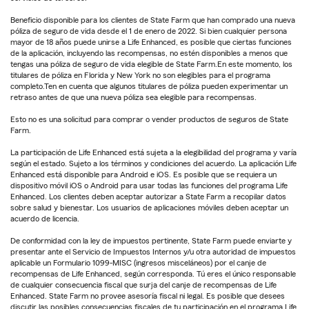
Beneficio disponible para los clientes de State Farm que han comprado una nueva
póliza de seguro de vida desde el 1 de enero de 2022. Si bien cualquier persona
mayor de 18 años puede unirse a Life Enhanced, es posible que ciertas funciones
de la aplicación, incluyendo las recompensas, no estén disponibles a menos que
tengas una póliza de seguro de vida elegible de State Farm.En este momento, los
titulares de póliza en Florida y New York no son elegibles para el programa
completo.Ten en cuenta que algunos titulares de póliza pueden experimentar un
retraso antes de que una nueva póliza sea elegible para recompensas.
Esto no es una solicitud para comprar o vender productos de seguros de State
Farm.
La participación de Life Enhanced está sujeta a la elegibilidad del programa y varía
según el estado. Sujeto a los términos y condiciones del acuerdo. La aplicación Life
Enhanced está disponible para Android e iOS. Es posible que se requiera un
dispositivo móvil iOS o Android para usar todas las funciones del programa Life
Enhanced. Los clientes deben aceptar autorizar a State Farm a recopilar datos
sobre salud y bienestar. Los usuarios de aplicaciones móviles deben aceptar un
acuerdo de licencia.
De conformidad con la ley de impuestos pertinente, State Farm puede enviarte y
presentar ante el Servicio de Impuestos Internos y/u otra autoridad de impuestos
aplicable un Formulario 1099-MISC (ingresos misceláneos) por el canje de
recompensas de Life Enhanced, según corresponda. Tú eres el único responsable
de cualquier consecuencia fiscal que surja del canje de recompensas de Life
Enhanced. State Farm no provee asesoría fiscal ni legal. Es posible que desees
discutir las posibles consecuencias fiscales de tu participación en el programa Life