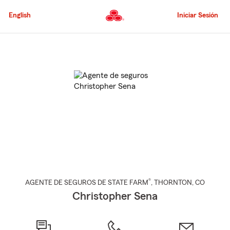
Pasar
al
English
Iniciar Sesión
contenido
principal
Comienzo
del
contenido
principal
®
AGENTE DE SEGUROS DE STATE FARM
,
THORNTON
, CO
Christopher Sena