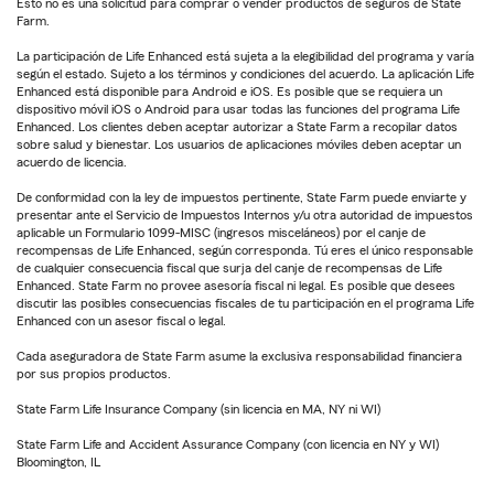
Esto no es una solicitud para comprar o vender productos de seguros de State
Farm.
La participación de Life Enhanced está sujeta a la elegibilidad del programa y varía
según el estado. Sujeto a los términos y condiciones del acuerdo. La aplicación Life
Enhanced está disponible para Android e iOS. Es posible que se requiera un
dispositivo móvil iOS o Android para usar todas las funciones del programa Life
Enhanced. Los clientes deben aceptar autorizar a State Farm a recopilar datos
sobre salud y bienestar. Los usuarios de aplicaciones móviles deben aceptar un
acuerdo de licencia.
De conformidad con la ley de impuestos pertinente, State Farm puede enviarte y
presentar ante el Servicio de Impuestos Internos y/u otra autoridad de impuestos
aplicable un Formulario 1099-MISC (ingresos misceláneos) por el canje de
recompensas de Life Enhanced, según corresponda. Tú eres el único responsable
de cualquier consecuencia fiscal que surja del canje de recompensas de Life
Enhanced. State Farm no provee asesoría fiscal ni legal. Es posible que desees
discutir las posibles consecuencias fiscales de tu participación en el programa Life
Enhanced con un asesor fiscal o legal.
Cada aseguradora de State Farm asume la exclusiva responsabilidad financiera
por sus propios productos.
State Farm Life Insurance Company (sin licencia en MA, NY ni WI)
State Farm Life and Accident Assurance Company (con licencia en NY y WI)
Bloomington, IL