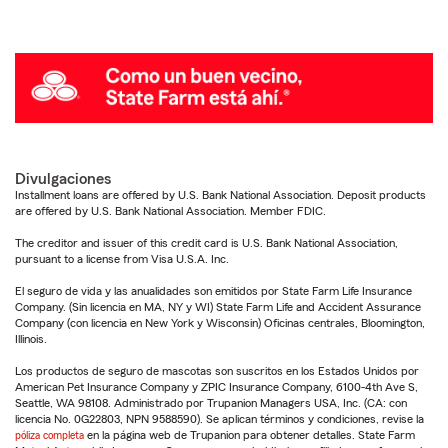
Divulgaciones
Installment loans are offered by U.S. Bank National Association. Deposit products
are offered by U.S. Bank National Association. Member FDIC.
The creditor and issuer of this credit card is U.S. Bank National Association,
pursuant to a license from Visa U.S.A. Inc.
El seguro de vida y las anualidades son emitidos por State Farm Life Insurance
Company. (Sin licencia en MA, NY y WI) State Farm Life and Accident Assurance
Company (con licencia en New York y Wisconsin) Oficinas centrales, Bloomington,
Illinois.
Los productos de seguro de mascotas son suscritos en los Estados Unidos por
American Pet Insurance Company y ZPIC Insurance Company, 6100-4th Ave S,
Seattle, WA 98108. Administrado por Trupanion Managers USA, Inc. (CA: con
licencia No. 0G22803, NPN 9588590). Se aplican términos y condiciones, revise la
póliza completa
en la página web de Trupanion para obtener detalles. State Farm