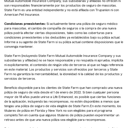
Mutual Automobile Insurance Company, sus subsidiarias y afiliadas no ofrecen ni
son responsables financieramente por los productos de seguro de mascotas.
State Farm es una entidad independiente y no está afiliada con Trupanion ni con
American Pet Insurance.
Condiciones preexistentes:
Si actualmente tiene una póliza de seguro médico
para mascotas, el cambio de compañía de seguros o la compra de una nueva
póliza podría afectar ciertas disposiciones, tales como las coberturas para
condiciones preexistentes o los deducibles ya establecidos bajo su póliza actual.
Informe a su agente de State Farm si su póliza actual contiene disposiciones que le
convenga mantener.
State Farm (incluyendo State Farm Mutual Automobile Insurance Company y sus
subsidiarias y afiliadas) no se hace responsable y no respalda ni aprueba, implícita
ni explícitamente, el contenido de ningún sitio de terceros al que se haga referencia
en este material. Los productos y servicios son ofrecidos por terceros y State
Farm no garantiza la mercantabilidad, la idoneidad ni la calidad de los productos y
servicios de terceros.
Beneficio disponible para los clientes de State Farm que han comprado una nueva
póliza de seguro de vida desde el 1 de enero de 2022. Si bien cualquier persona
mayor de 18 años puede unirse a Life Enhanced, es posible que ciertas funciones
de la aplicación, incluyendo las recompensas, no estén disponibles a menos que
tengas una póliza de seguro de vida elegible de State Farm.En este momento, los
titulares de póliza en Florida y New York no son elegibles para el programa
completo.Ten en cuenta que algunos titulares de póliza pueden experimentar un
retraso antes de que una nueva póliza sea elegible para recompensas.