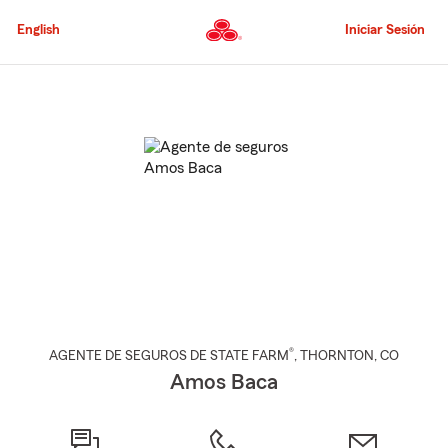
Pasar
al
English
Iniciar Sesión
contenido
principal
Comienzo
del
contenido
principal
®
AGENTE DE SEGUROS DE STATE FARM
,
THORNTON
, CO
Amos Baca