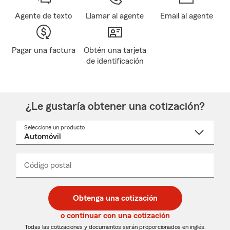
Agente de texto
Llamar al agente
Email al agente
Pagar una factura
Obtén una tarjeta
de identificación
¿Le gustaría obtener una cotización?
Seleccione un producto
Seleccione
un
nombre
de
producto
del
Código postal
Ingresa
Ingresa
_____
menú
un
un
desplegable
código
código
postal
postal
Obtenga una cotización
de
de
5
5
o continuar con una cotización
dígitos
dígitos
Todas las cotizaciones y documentos serán proporcionados en inglés.