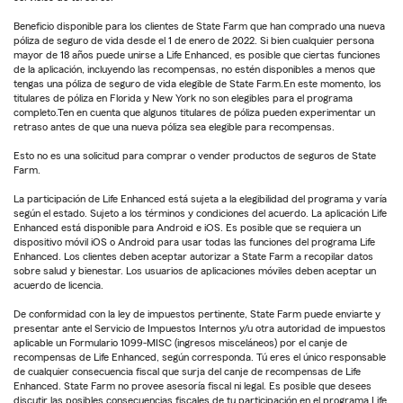
Beneficio disponible para los clientes de State Farm que han comprado una nueva
póliza de seguro de vida desde el 1 de enero de 2022. Si bien cualquier persona
mayor de 18 años puede unirse a Life Enhanced, es posible que ciertas funciones
de la aplicación, incluyendo las recompensas, no estén disponibles a menos que
tengas una póliza de seguro de vida elegible de State Farm.En este momento, los
titulares de póliza en Florida y New York no son elegibles para el programa
completo.Ten en cuenta que algunos titulares de póliza pueden experimentar un
retraso antes de que una nueva póliza sea elegible para recompensas.
Esto no es una solicitud para comprar o vender productos de seguros de State
Farm.
La participación de Life Enhanced está sujeta a la elegibilidad del programa y varía
según el estado. Sujeto a los términos y condiciones del acuerdo. La aplicación Life
Enhanced está disponible para Android e iOS. Es posible que se requiera un
dispositivo móvil iOS o Android para usar todas las funciones del programa Life
Enhanced. Los clientes deben aceptar autorizar a State Farm a recopilar datos
sobre salud y bienestar. Los usuarios de aplicaciones móviles deben aceptar un
acuerdo de licencia.
De conformidad con la ley de impuestos pertinente, State Farm puede enviarte y
presentar ante el Servicio de Impuestos Internos y/u otra autoridad de impuestos
aplicable un Formulario 1099-MISC (ingresos misceláneos) por el canje de
recompensas de Life Enhanced, según corresponda. Tú eres el único responsable
de cualquier consecuencia fiscal que surja del canje de recompensas de Life
Enhanced. State Farm no provee asesoría fiscal ni legal. Es posible que desees
discutir las posibles consecuencias fiscales de tu participación en el programa Life