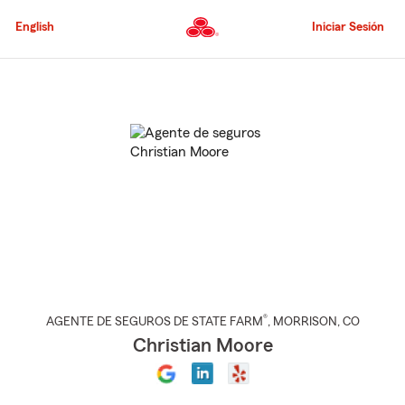
Pasar
al
English
Iniciar Sesión
contenido
principal
Comienzo
del
contenido
principal
®
AGENTE DE SEGUROS DE STATE FARM
,
MORRISON
, CO
Christian Moore