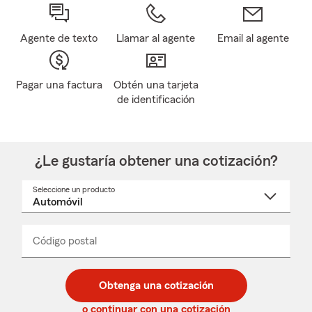
Agente de texto
Llamar al agente
Email al agente
Pagar una factura
Obtén una tarjeta
de identificación
¿Le gustaría obtener una cotización?
Seleccione un producto
Seleccione
un
nombre
de
producto
del
Código postal
Ingresa
Ingresa
_____
menú
un
un
desplegable
código
código
postal
postal
Obtenga una cotización
de
de
5
5
o continuar con una cotización