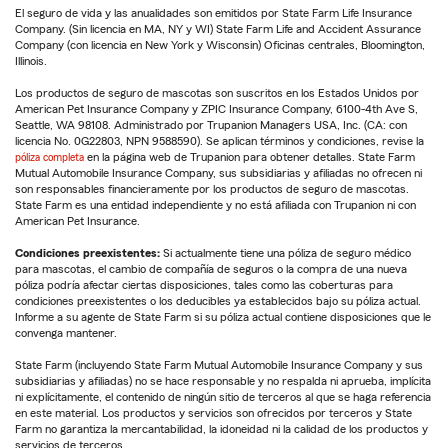
El seguro de vida y las anualidades son emitidos por State Farm Life Insurance
Company. (Sin licencia en MA, NY y WI) State Farm Life and Accident Assurance
Company (con licencia en New York y Wisconsin) Oficinas centrales, Bloomington,
Illinois.
Los productos de seguro de mascotas son suscritos en los Estados Unidos por
American Pet Insurance Company y ZPIC Insurance Company, 6100-4th Ave S,
Seattle, WA 98108. Administrado por Trupanion Managers USA, Inc. (CA: con
licencia No. 0G22803, NPN 9588590). Se aplican términos y condiciones, revise la
póliza completa
en la página web de Trupanion para obtener detalles. State Farm
Mutual Automobile Insurance Company, sus subsidiarias y afiliadas no ofrecen ni
son responsables financieramente por los productos de seguro de mascotas.
State Farm es una entidad independiente y no está afiliada con Trupanion ni con
American Pet Insurance.
Condiciones preexistentes:
Si actualmente tiene una póliza de seguro médico
para mascotas, el cambio de compañía de seguros o la compra de una nueva
póliza podría afectar ciertas disposiciones, tales como las coberturas para
condiciones preexistentes o los deducibles ya establecidos bajo su póliza actual.
Informe a su agente de State Farm si su póliza actual contiene disposiciones que le
convenga mantener.
State Farm (incluyendo State Farm Mutual Automobile Insurance Company y sus
subsidiarias y afiliadas) no se hace responsable y no respalda ni aprueba, implícita
ni explícitamente, el contenido de ningún sitio de terceros al que se haga referencia
en este material. Los productos y servicios son ofrecidos por terceros y State
Farm no garantiza la mercantabilidad, la idoneidad ni la calidad de los productos y
servicios de terceros.