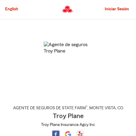
Pasar
al
English
Iniciar Sesión
contenido
principal
Comienzo
del
contenido
principal
®
AGENTE DE SEGUROS DE STATE FARM
,
MONTE VISTA
, CO
Troy Plane
Troy Plane Insurance Agcy Inc