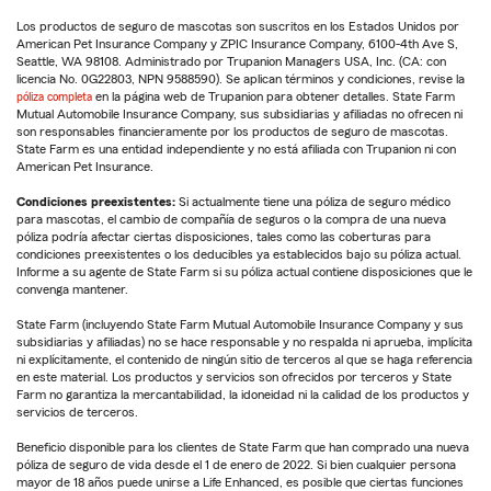
Los productos de seguro de mascotas son suscritos en los Estados Unidos por
American Pet Insurance Company y ZPIC Insurance Company, 6100-4th Ave S,
Seattle, WA 98108. Administrado por Trupanion Managers USA, Inc. (CA: con
licencia No. 0G22803, NPN 9588590). Se aplican términos y condiciones, revise la
póliza completa
en la página web de Trupanion para obtener detalles. State Farm
Mutual Automobile Insurance Company, sus subsidiarias y afiliadas no ofrecen ni
son responsables financieramente por los productos de seguro de mascotas.
State Farm es una entidad independiente y no está afiliada con Trupanion ni con
American Pet Insurance.
Condiciones preexistentes:
Si actualmente tiene una póliza de seguro médico
para mascotas, el cambio de compañía de seguros o la compra de una nueva
póliza podría afectar ciertas disposiciones, tales como las coberturas para
condiciones preexistentes o los deducibles ya establecidos bajo su póliza actual.
Informe a su agente de State Farm si su póliza actual contiene disposiciones que le
convenga mantener.
State Farm (incluyendo State Farm Mutual Automobile Insurance Company y sus
subsidiarias y afiliadas) no se hace responsable y no respalda ni aprueba, implícita
ni explícitamente, el contenido de ningún sitio de terceros al que se haga referencia
en este material. Los productos y servicios son ofrecidos por terceros y State
Farm no garantiza la mercantabilidad, la idoneidad ni la calidad de los productos y
servicios de terceros.
Beneficio disponible para los clientes de State Farm que han comprado una nueva
póliza de seguro de vida desde el 1 de enero de 2022. Si bien cualquier persona
mayor de 18 años puede unirse a Life Enhanced, es posible que ciertas funciones