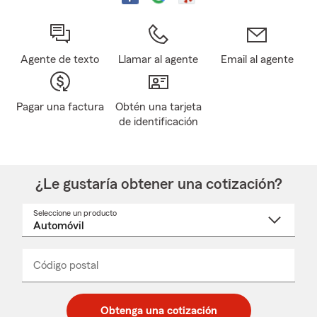
Agente de texto
Llamar al agente
Email al agente
Pagar una factura
Obtén una tarjeta
de identificación
¿Le gustaría obtener una cotización?
Seleccione un producto
Seleccione
un
nombre
de
producto
del
Código postal
Ingresa
Ingresa
_____
menú
un
un
desplegable
código
código
postal
postal
Obtenga una cotización
de
de