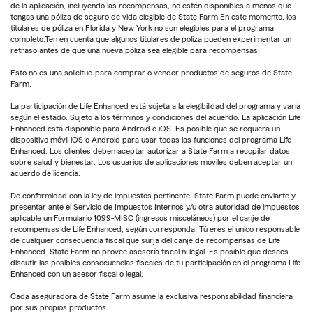
de la aplicación, incluyendo las recompensas, no estén disponibles a menos que
tengas una póliza de seguro de vida elegible de State Farm.En este momento, los
titulares de póliza en Florida y New York no son elegibles para el programa
completo.Ten en cuenta que algunos titulares de póliza pueden experimentar un
retraso antes de que una nueva póliza sea elegible para recompensas.
Esto no es una solicitud para comprar o vender productos de seguros de State
Farm.
La participación de Life Enhanced está sujeta a la elegibilidad del programa y varía
según el estado. Sujeto a los términos y condiciones del acuerdo. La aplicación Life
Enhanced está disponible para Android e iOS. Es posible que se requiera un
dispositivo móvil iOS o Android para usar todas las funciones del programa Life
Enhanced. Los clientes deben aceptar autorizar a State Farm a recopilar datos
sobre salud y bienestar. Los usuarios de aplicaciones móviles deben aceptar un
acuerdo de licencia.
De conformidad con la ley de impuestos pertinente, State Farm puede enviarte y
presentar ante el Servicio de Impuestos Internos y/u otra autoridad de impuestos
aplicable un Formulario 1099-MISC (ingresos misceláneos) por el canje de
recompensas de Life Enhanced, según corresponda. Tú eres el único responsable
de cualquier consecuencia fiscal que surja del canje de recompensas de Life
Enhanced. State Farm no provee asesoría fiscal ni legal. Es posible que desees
discutir las posibles consecuencias fiscales de tu participación en el programa Life
Enhanced con un asesor fiscal o legal.
Cada aseguradora de State Farm asume la exclusiva responsabilidad financiera
por sus propios productos.