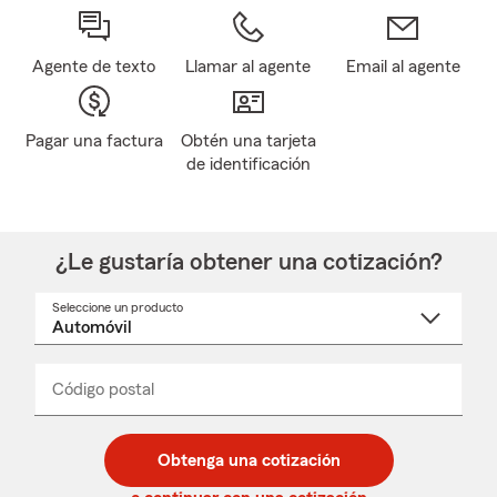
Agente de texto
Llamar al agente
Email al agente
Pagar una factura
Obtén una tarjeta
de identificación
¿Le gustaría obtener una cotización?
Seleccione un producto
Seleccione
un
nombre
de
producto
del
Código postal
Ingresa
Ingresa
_____
menú
un
un
desplegable
código
código
postal
postal
Obtenga una cotización
de
de
5
5