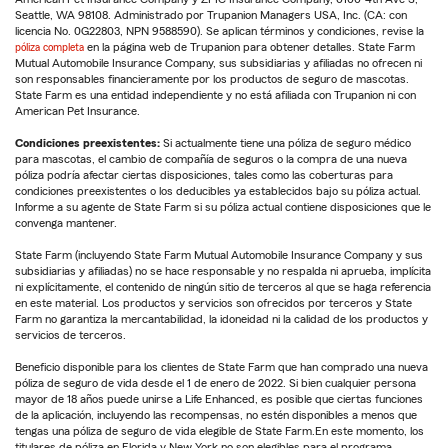
Seattle, WA 98108. Administrado por Trupanion Managers USA, Inc. (CA: con
licencia No. 0G22803, NPN 9588590). Se aplican términos y condiciones, revise la
póliza completa
en la página web de Trupanion para obtener detalles. State Farm
Mutual Automobile Insurance Company, sus subsidiarias y afiliadas no ofrecen ni
son responsables financieramente por los productos de seguro de mascotas.
State Farm es una entidad independiente y no está afiliada con Trupanion ni con
American Pet Insurance.
Condiciones preexistentes:
Si actualmente tiene una póliza de seguro médico
para mascotas, el cambio de compañía de seguros o la compra de una nueva
póliza podría afectar ciertas disposiciones, tales como las coberturas para
condiciones preexistentes o los deducibles ya establecidos bajo su póliza actual.
Informe a su agente de State Farm si su póliza actual contiene disposiciones que le
convenga mantener.
State Farm (incluyendo State Farm Mutual Automobile Insurance Company y sus
subsidiarias y afiliadas) no se hace responsable y no respalda ni aprueba, implícita
ni explícitamente, el contenido de ningún sitio de terceros al que se haga referencia
en este material. Los productos y servicios son ofrecidos por terceros y State
Farm no garantiza la mercantabilidad, la idoneidad ni la calidad de los productos y
servicios de terceros.
Beneficio disponible para los clientes de State Farm que han comprado una nueva
póliza de seguro de vida desde el 1 de enero de 2022. Si bien cualquier persona
mayor de 18 años puede unirse a Life Enhanced, es posible que ciertas funciones
de la aplicación, incluyendo las recompensas, no estén disponibles a menos que
tengas una póliza de seguro de vida elegible de State Farm.En este momento, los
titulares de póliza en Florida y New York no son elegibles para el programa