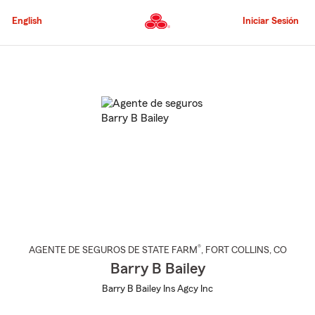
Pasar
al
English
Iniciar Sesión
contenido
principal
Comienzo
del
contenido
principal
®
AGENTE DE SEGUROS DE STATE FARM
,
FORT COLLINS
, CO
Barry B Bailey
Barry B Bailey Ins Agcy Inc