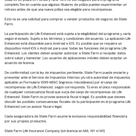
completo.Ten en cuenta que algunos titulares de póliza pueden experimentar un
retraso antes de que una nueva póliza sea elegible para recompensas.
Esto no es una solicitud para comprar o vender productos de seguros de State
Farm.
La participación de Life Enhanced está sujeta a la elegibilidad del programa y varía
según el estado. Sujeto a los términos y condiciones del acuerdo. La aplicación Life
Enhanced está disponible para Android e iOS. Es posible que se requiera un
dispositivo móvil iOS o Android para usar todas las funciones del programa Life
Enhanced. Los clientes deben aceptar autorizar a State Farm a recopilar datos
sobre salud y bienestar. Los usuarios de aplicaciones móviles deben aceptar un
acuerdo de licencia.
De conformidad con la ley de impuestos pertinente, State Farm puede enviarte y
presentar ante el Servicio de Impuestos Internos y/u otra autoridad de impuestos
aplicable un Formulario 1099-MISC (ingresos misceláneos) por el canje de
recompensas de Life Enhanced, según corresponda. Tú eres el único responsable
de cualquier consecuencia fiscal que surja del canje de recompensas de Life
Enhanced. State Farm no provee asesoría fiscal ni legal. Es posible que desees
discutir las posibles consecuencias fiscales de tu participación en el programa Life
Enhanced con un asesor fiscal o legal.
Cada aseguradora de State Farm asume la exclusiva responsabilidad financiera
por sus propios productos.
State Farm Life Insurance Company (sin licencia en MA, NY ni WI)