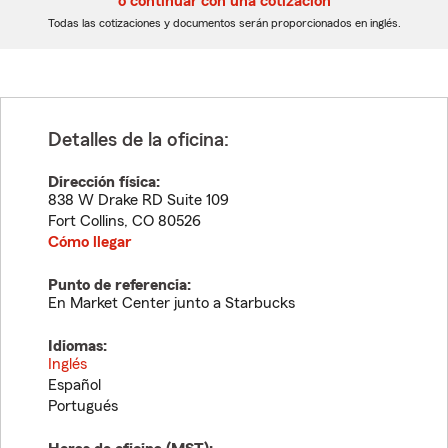
o continuar con una cotización
dígitos
dígitos
Todas las cotizaciones y documentos serán proporcionados en inglés.
Detalles de la oficina:
Dirección física:
838 W Drake RD Suite 109
Fort Collins
,
CO
80526
Cómo llegar
Punto de referencia:
En Market Center junto a Starbucks
Idiomas:
Inglés
Español
Portugués