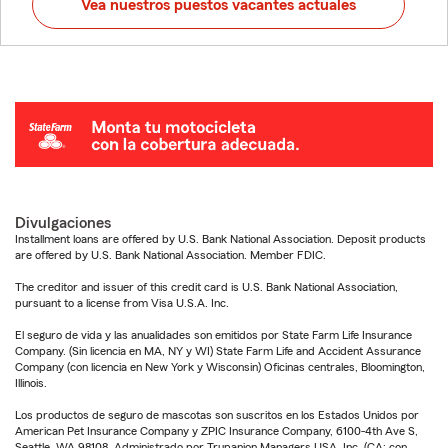
Vea nuestros puestos vacantes actuales
Divulgaciones
Installment loans are offered by U.S. Bank National Association. Deposit products
are offered by U.S. Bank National Association. Member FDIC.
The creditor and issuer of this credit card is U.S. Bank National Association,
pursuant to a license from Visa U.S.A. Inc.
El seguro de vida y las anualidades son emitidos por State Farm Life Insurance
Company. (Sin licencia en MA, NY y WI) State Farm Life and Accident Assurance
Company (con licencia en New York y Wisconsin) Oficinas centrales, Bloomington,
Illinois.
Los productos de seguro de mascotas son suscritos en los Estados Unidos por
American Pet Insurance Company y ZPIC Insurance Company, 6100-4th Ave S,
Seattle, WA 98108. Administrado por Trupanion Managers USA, Inc. (CA: con