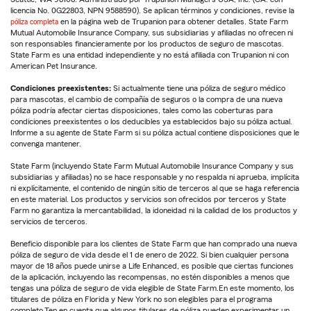
licencia No. 0G22803, NPN 9588590). Se aplican términos y condiciones, revise la
póliza completa
en la página web de Trupanion para obtener detalles. State Farm
Mutual Automobile Insurance Company, sus subsidiarias y afiliadas no ofrecen ni
son responsables financieramente por los productos de seguro de mascotas.
State Farm es una entidad independiente y no está afiliada con Trupanion ni con
American Pet Insurance.
Condiciones preexistentes:
Si actualmente tiene una póliza de seguro médico
para mascotas, el cambio de compañía de seguros o la compra de una nueva
póliza podría afectar ciertas disposiciones, tales como las coberturas para
condiciones preexistentes o los deducibles ya establecidos bajo su póliza actual.
Informe a su agente de State Farm si su póliza actual contiene disposiciones que le
convenga mantener.
State Farm (incluyendo State Farm Mutual Automobile Insurance Company y sus
subsidiarias y afiliadas) no se hace responsable y no respalda ni aprueba, implícita
ni explícitamente, el contenido de ningún sitio de terceros al que se haga referencia
en este material. Los productos y servicios son ofrecidos por terceros y State
Farm no garantiza la mercantabilidad, la idoneidad ni la calidad de los productos y
servicios de terceros.
Beneficio disponible para los clientes de State Farm que han comprado una nueva
póliza de seguro de vida desde el 1 de enero de 2022. Si bien cualquier persona
mayor de 18 años puede unirse a Life Enhanced, es posible que ciertas funciones
de la aplicación, incluyendo las recompensas, no estén disponibles a menos que
tengas una póliza de seguro de vida elegible de State Farm.En este momento, los
titulares de póliza en Florida y New York no son elegibles para el programa
completo.Ten en cuenta que algunos titulares de póliza pueden experimentar un