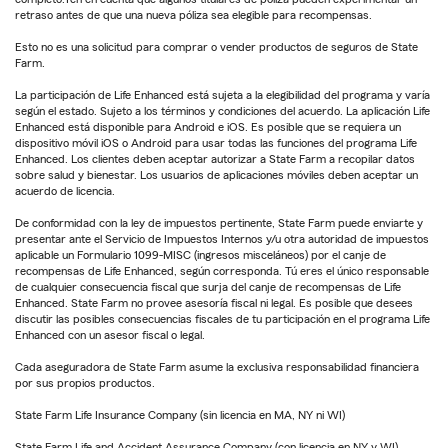
retraso antes de que una nueva póliza sea elegible para recompensas.
Esto no es una solicitud para comprar o vender productos de seguros de State
Farm.
La participación de Life Enhanced está sujeta a la elegibilidad del programa y varía
según el estado. Sujeto a los términos y condiciones del acuerdo. La aplicación Life
Enhanced está disponible para Android e iOS. Es posible que se requiera un
dispositivo móvil iOS o Android para usar todas las funciones del programa Life
Enhanced. Los clientes deben aceptar autorizar a State Farm a recopilar datos
sobre salud y bienestar. Los usuarios de aplicaciones móviles deben aceptar un
acuerdo de licencia.
De conformidad con la ley de impuestos pertinente, State Farm puede enviarte y
presentar ante el Servicio de Impuestos Internos y/u otra autoridad de impuestos
aplicable un Formulario 1099-MISC (ingresos misceláneos) por el canje de
recompensas de Life Enhanced, según corresponda. Tú eres el único responsable
de cualquier consecuencia fiscal que surja del canje de recompensas de Life
Enhanced. State Farm no provee asesoría fiscal ni legal. Es posible que desees
discutir las posibles consecuencias fiscales de tu participación en el programa Life
Enhanced con un asesor fiscal o legal.
Cada aseguradora de State Farm asume la exclusiva responsabilidad financiera
por sus propios productos.
State Farm Life Insurance Company (sin licencia en MA, NY ni WI)
State Farm Life and Accident Assurance Company (con licencia en NY y WI)