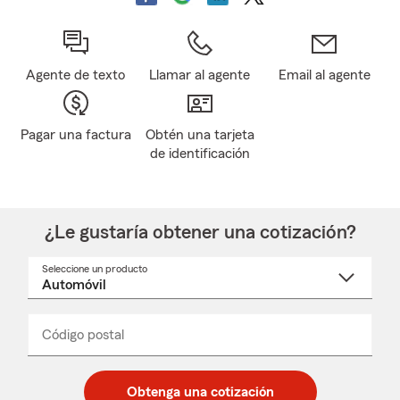
Agente de texto
Llamar al agente
Email al agente
Pagar una factura
Obtén una tarjeta
de identificación
¿Le gustaría obtener una cotización?
Seleccione un producto
Seleccione
un
nombre
de
producto
del
Código postal
Ingresa
Ingresa
_____
menú
un
un
desplegable
código
código
postal
postal
Obtenga una cotización
de
de