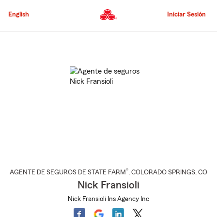
Pasar
al
English
Iniciar Sesión
contenido
principal
Comienzo
del
contenido
principal
®
AGENTE DE SEGUROS DE STATE FARM
,
COLORADO SPRINGS
, CO
Nick Fransioli
Nick Fransioli Ins Agency Inc