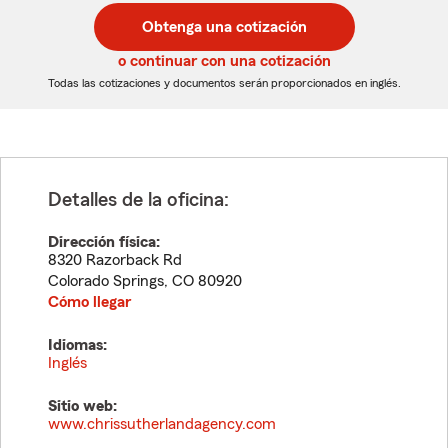
postal
postal
Obtenga una cotización
de
de
5
5
o continuar con una cotización
dígitos
dígitos
Todas las cotizaciones y documentos serán proporcionados en inglés.
Detalles de la oficina:
Dirección física:
8320 Razorback Rd
Colorado Springs
,
CO
80920
Cómo llegar
Idiomas:
Inglés
Sitio web:
www.chrissutherlandagency.com