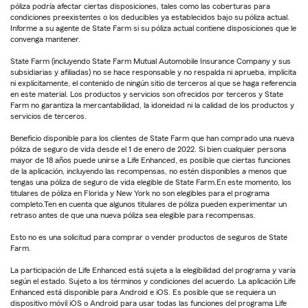
póliza podría afectar ciertas disposiciones, tales como las coberturas para
condiciones preexistentes o los deducibles ya establecidos bajo su póliza actual.
Informe a su agente de State Farm si su póliza actual contiene disposiciones que le
convenga mantener.
State Farm (incluyendo State Farm Mutual Automobile Insurance Company y sus
subsidiarias y afiliadas) no se hace responsable y no respalda ni aprueba, implícita
ni explícitamente, el contenido de ningún sitio de terceros al que se haga referencia
en este material. Los productos y servicios son ofrecidos por terceros y State
Farm no garantiza la mercantabilidad, la idoneidad ni la calidad de los productos y
servicios de terceros.
Beneficio disponible para los clientes de State Farm que han comprado una nueva
póliza de seguro de vida desde el 1 de enero de 2022. Si bien cualquier persona
mayor de 18 años puede unirse a Life Enhanced, es posible que ciertas funciones
de la aplicación, incluyendo las recompensas, no estén disponibles a menos que
tengas una póliza de seguro de vida elegible de State Farm.En este momento, los
titulares de póliza en Florida y New York no son elegibles para el programa
completo.Ten en cuenta que algunos titulares de póliza pueden experimentar un
retraso antes de que una nueva póliza sea elegible para recompensas.
Esto no es una solicitud para comprar o vender productos de seguros de State
Farm.
La participación de Life Enhanced está sujeta a la elegibilidad del programa y varía
según el estado. Sujeto a los términos y condiciones del acuerdo. La aplicación Life
Enhanced está disponible para Android e iOS. Es posible que se requiera un
dispositivo móvil iOS o Android para usar todas las funciones del programa Life