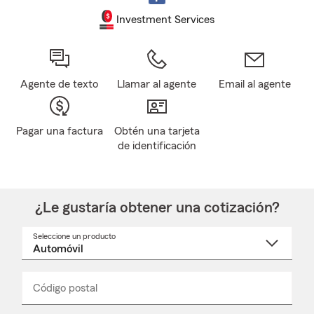
Investment Services
Agente de texto
Llamar al agente
Email al agente
Pagar una factura
Obtén una tarjeta
de identificación
¿Le gustaría obtener una cotización?
Seleccione un producto
Seleccione
un
nombre
de
producto
del
Código postal
Ingresa
Ingresa
_____
menú
un
un
desplegable
código
código