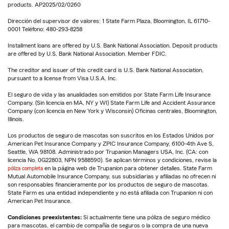
products. AP2025/02/0260
Dirección del supervisor de valores: 1 State Farm Plaza, Bloomington, IL 61710-
0001 Teléfono: 480-293-8258
Installment loans are offered by U.S. Bank National Association. Deposit products
are offered by U.S. Bank National Association. Member FDIC.
The creditor and issuer of this credit card is U.S. Bank National Association,
pursuant to a license from Visa U.S.A. Inc.
El seguro de vida y las anualidades son emitidos por State Farm Life Insurance
Company. (Sin licencia en MA, NY y WI) State Farm Life and Accident Assurance
Company (con licencia en New York y Wisconsin) Oficinas centrales, Bloomington,
Illinois.
Los productos de seguro de mascotas son suscritos en los Estados Unidos por
American Pet Insurance Company y ZPIC Insurance Company, 6100-4th Ave S,
Seattle, WA 98108. Administrado por Trupanion Managers USA, Inc. (CA: con
licencia No. 0G22803, NPN 9588590). Se aplican términos y condiciones, revise la
póliza completa
en la página web de Trupanion para obtener detalles. State Farm
Mutual Automobile Insurance Company, sus subsidiarias y afiliadas no ofrecen ni
son responsables financieramente por los productos de seguro de mascotas.
State Farm es una entidad independiente y no está afiliada con Trupanion ni con
American Pet Insurance.
Condiciones preexistentes:
Si actualmente tiene una póliza de seguro médico
para mascotas, el cambio de compañía de seguros o la compra de una nueva