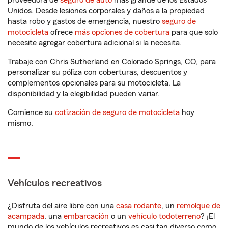
proveedora de
seguro de auto
más grande de los Estados
Unidos. Desde lesiones corporales y daños a la propiedad
hasta robo y gastos de emergencia, nuestro
seguro de
motocicleta
ofrece
más opciones de cobertura
para que solo
necesite agregar cobertura adicional si la necesita.
Trabaje con Chris Sutherland en Colorado Springs, CO, para
personalizar su póliza con coberturas, descuentos y
complementos opcionales para su motocicleta. La
disponibilidad y la elegibilidad pueden variar.
Comience su
cotización de seguro de motocicleta
hoy
mismo.
Vehículos recreativos
¿Disfruta del aire libre con una
casa rodante
, un
remolque de
acampada
, una
embarcación
o un
vehículo todoterreno
? ¡El
mundo de los vehículos recreativos es casi tan diverso como