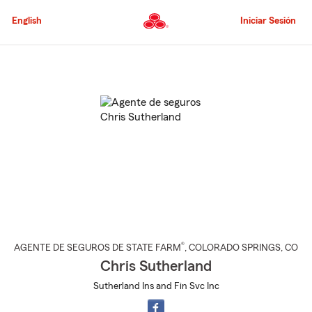
Pasar
al
English
Iniciar Sesión
contenido
principal
Comienzo
del
contenido
principal
®
AGENTE DE SEGUROS DE STATE FARM
,
COLORADO SPRINGS
, CO
Chris Sutherland
Sutherland Ins and Fin Svc Inc