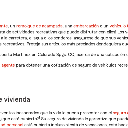
ante
, un
remolque de acampada
, una
embarcación
o un
vehículo 
ista de actividades recreativas que puede disfrutar con ellos! Los 
a la carretera, el agua o los senderos, asegúrese de que sus vehí
 recreativos. Proteja sus artículos más preciados dondequiera qu
berto Martinez en Colorado Spgs, CO, acerca de una cotización de
n agente
para obtener una cotización de seguro de vehículos recre
e vivienda
eventos inesperados que la vida le pueda presentar con el
seguro 
1
¿qué está cubierto?
Su seguro de vivienda le garantiza que puede
dad personal
está cubierta incluso si está de vacaciones, está haci