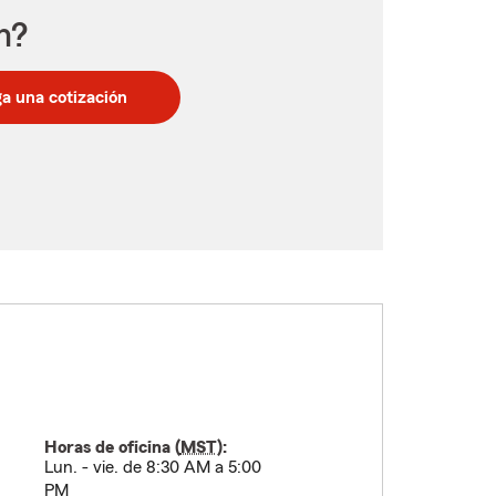
n?
a una cotización
Horas de oficina (
MST
):
Lun. - vie. de 8:30 AM a 5:00
PM