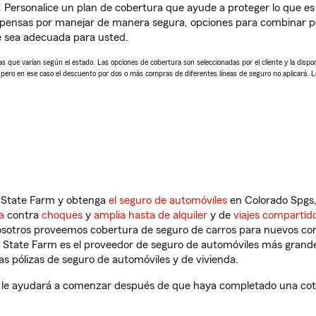
. Personalice un plan de cobertura que ayude a proteger lo que es 
pensas por manejar de manera segura, opciones para combinar pó
e sea adecuada para usted.
 que varían según el estado. Las opciones de cobertura son seleccionadas por el cliente y la disponib
, pero en ese caso el descuento por dos o más compras de diferentes líneas de seguro no aplicará. 
n State Farm y obtenga
el seguro de automóviles
en Colorado Spgs,
a
contra
choques
y
amplia hasta de alquiler
y de
viajes compartid
nosotros proveemos cobertura de seguro de carros para nuevos con
e State Farm es el proveedor de seguro de automóviles más grand
 pólizas de seguro de automóviles y de vivienda.
le ayudará a comenzar después de que haya completado una cotiza