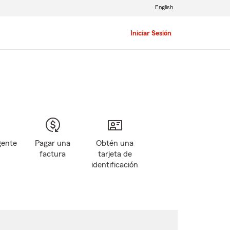
English
Iniciar Sesión
gente
Pagar una
Obtén una
factura
tarjeta de
identificación