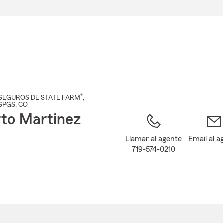
Pasar
al
contenido
principal
®
SEGUROS DE STATE FARM
,
SPGS
, CO
to Martinez
Llamar al agente
Email al a
719-574-0210