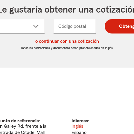
Le gustaría obtener una cotizació
cione
Código postal
Ingresa
Ingresa
Obteng
_____
un
un
re
código
código
cto
o continuar con una cotización
postal
postal
de
de
Todas las cotizaciones y documentos serán proporcionados en inglés.
egable
5
5
dígitos
dígitos
unto de referencia:
Idiomas:
n Galley Rd, frente a la
Inglés
ntrada de Citadel Mall
Español