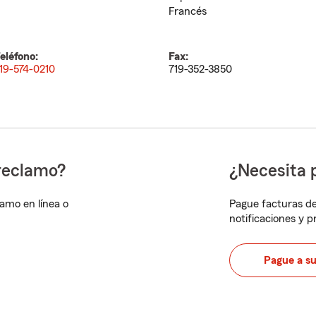
Francés
eléfono:
Fax:
19-574-0210
719-352-3850
reclamo?
¿Necesita 
lamo en línea o
Pague facturas de
notificaciones y 
Pague a s