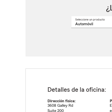
¿
Seleccione un producto
Selec
un
nomb
de
produ
del
menú
despl
Detalles de la oficina:
Dirección física:
P
3608 Galley Rd
E
Suite 200
e