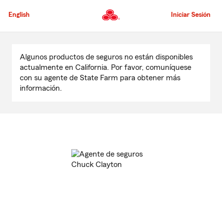
Pasar
al
English
Iniciar Sesión
contenido
principal
Comienzo
del
Algunos productos de seguros no están disponibles
contenido
actualmente en California. Por favor, comuníquese
principal
con su agente de State Farm para obtener más
información.