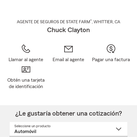
®
AGENTE DE SEGUROS DE STATE FARM
,
WHITTIER
, CA
Chuck Clayton
Llamar al agente
Email al agente
Pagar una factura
Obtén una tarjeta
de identificación
¿Le gustaría obtener una cotización?
Seleccione un producto
Seleccione
un
nombre