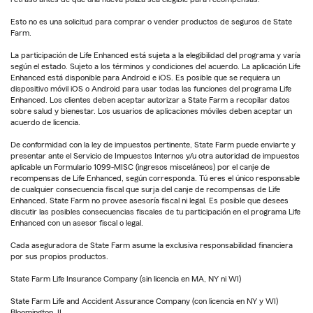
Esto no es una solicitud para comprar o vender productos de seguros de State
Farm.
La participación de Life Enhanced está sujeta a la elegibilidad del programa y varía
según el estado. Sujeto a los términos y condiciones del acuerdo. La aplicación Life
Enhanced está disponible para Android e iOS. Es posible que se requiera un
dispositivo móvil iOS o Android para usar todas las funciones del programa Life
Enhanced. Los clientes deben aceptar autorizar a State Farm a recopilar datos
sobre salud y bienestar. Los usuarios de aplicaciones móviles deben aceptar un
acuerdo de licencia.
De conformidad con la ley de impuestos pertinente, State Farm puede enviarte y
presentar ante el Servicio de Impuestos Internos y/u otra autoridad de impuestos
aplicable un Formulario 1099-MISC (ingresos misceláneos) por el canje de
recompensas de Life Enhanced, según corresponda. Tú eres el único responsable
de cualquier consecuencia fiscal que surja del canje de recompensas de Life
Enhanced. State Farm no provee asesoría fiscal ni legal. Es posible que desees
discutir las posibles consecuencias fiscales de tu participación en el programa Life
Enhanced con un asesor fiscal o legal.
Cada aseguradora de State Farm asume la exclusiva responsabilidad financiera
por sus propios productos.
State Farm Life Insurance Company (sin licencia en MA, NY ni WI)
State Farm Life and Accident Assurance Company (con licencia en NY y WI)
Bloomington, IL