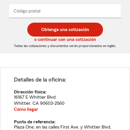
de
producto
del
Código postal
Ingresa
Ingresa
_____
menú
un
un
desplegable
código
código
postal
postal
Obtenga una cotización
de
de
5
5
o continuar con una cotización
dígitos
dígitos
Todas las cotizaciones y documentos serán proporcionados en inglés.
Detalles de la oficina:
Dirección física:
16167 E Whittier Blvd
Whittier
,
CA
90603-2560
Cómo llegar
Punto de referencia:
Plaza One, en las calles First Ave. y Whittier Blvd.