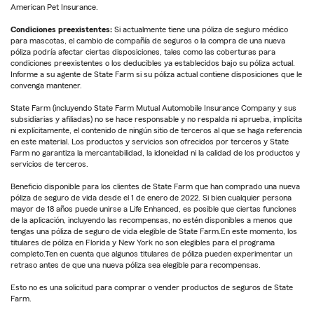
American Pet Insurance.
Condiciones preexistentes:
Si actualmente tiene una póliza de seguro médico
para mascotas, el cambio de compañía de seguros o la compra de una nueva
póliza podría afectar ciertas disposiciones, tales como las coberturas para
condiciones preexistentes o los deducibles ya establecidos bajo su póliza actual.
Informe a su agente de State Farm si su póliza actual contiene disposiciones que le
convenga mantener.
State Farm (incluyendo State Farm Mutual Automobile Insurance Company y sus
subsidiarias y afiliadas) no se hace responsable y no respalda ni aprueba, implícita
ni explícitamente, el contenido de ningún sitio de terceros al que se haga referencia
en este material. Los productos y servicios son ofrecidos por terceros y State
Farm no garantiza la mercantabilidad, la idoneidad ni la calidad de los productos y
servicios de terceros.
Beneficio disponible para los clientes de State Farm que han comprado una nueva
póliza de seguro de vida desde el 1 de enero de 2022. Si bien cualquier persona
mayor de 18 años puede unirse a Life Enhanced, es posible que ciertas funciones
de la aplicación, incluyendo las recompensas, no estén disponibles a menos que
tengas una póliza de seguro de vida elegible de State Farm.En este momento, los
titulares de póliza en Florida y New York no son elegibles para el programa
completo.Ten en cuenta que algunos titulares de póliza pueden experimentar un
retraso antes de que una nueva póliza sea elegible para recompensas.
Esto no es una solicitud para comprar o vender productos de seguros de State
Farm.