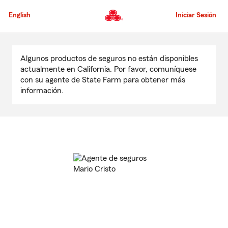
Pasar
al
English
Iniciar Sesión
contenido
principal
Comienzo
del
Algunos productos de seguros no están disponibles
contenido
actualmente en California. Por favor, comuníquese
principal
con su agente de State Farm para obtener más
información.