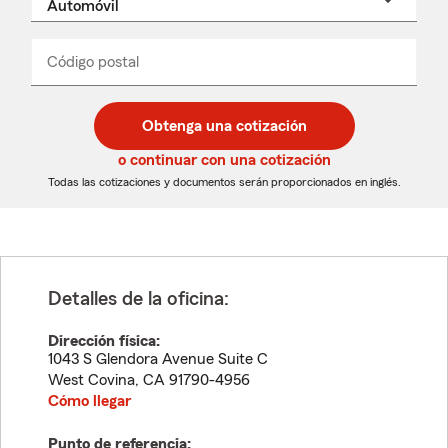
un
nombre
de
producto
del
Código postal
Ingresa
Ingresa
_____
menú
un
un
desplegable
código
código
postal
postal
Obtenga una cotización
de
de
5
5
o continuar con una cotización
dígitos
dígitos
Todas las cotizaciones y documentos serán proporcionados en inglés.
Detalles de la oficina:
Dirección física:
1043 S Glendora Avenue Suite C
West Covina
,
CA
91790-4956
Cómo llegar
Punto de referencia: