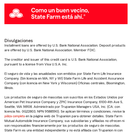
Divulgaciones
Installment loans are offered by U.S. Bank National Association. Deposit products
are offered by U.S. Bank National Association. Member FDIC.
The creditor and issuer of this credit card is U.S. Bank National Association,
pursuant to a license from Visa U.S.A. Inc.
El seguro de vida y las anualidades son emitidos por State Farm Life Insurance
Company. (Sin licencia en MA, NY y WI) State Farm Life and Accident Assurance
Company (con licencia en New York y Wisconsin) Oficinas centrales, Bloomington,
Illinois.
Los productos de seguro de mascotas son suscritos en los Estados Unidos por
American Pet Insurance Company y ZPIC Insurance Company, 6100-4th Ave S,
Seattle, WA 98108. Administrado por Trupanion Managers USA, Inc. (CA: con
licencia No. 0G22803, NPN 9588590). Se aplican términos y condiciones, revise la
póliza completa
en la página web de Trupanion para obtener detalles. State Farm
Mutual Automobile Insurance Company, sus subsidiarias y afiliadas no ofrecen ni
son responsables financieramente por los productos de seguro de mascotas.
State Farm es una entidad independiente y no está afiliada con Trupanion ni con