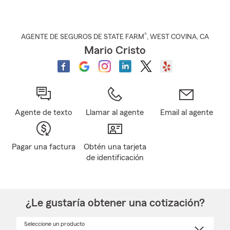
®
AGENTE DE SEGUROS DE STATE FARM
,
WEST COVINA
, CA
Mario Cristo
Agente de texto
Llamar al agente
Email al agente
Pagar una factura
Obtén una tarjeta
de identificación
¿Le gustaría obtener una cotización?
Seleccione un producto
Seleccione