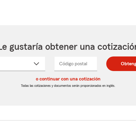
Le gustaría obtener una cotizació
cione
Código postal
Ingresa
Ingresa
Obteng
_____
un
un
re
código
código
cto
o continuar con una cotización
postal
postal
de
de
Todas las cotizaciones y documentos serán proporcionados en inglés.
egable
5
5
dígitos
dígitos