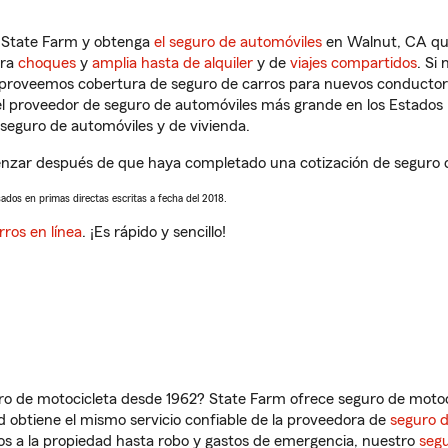
n State Farm y obtenga
el seguro de automóviles
en Walnut, CA que
tra
choques
y
amplia hasta de alquiler
y de
viajes compartidos
. Si
s proveemos cobertura de seguro de carros para nuevos conductores
l proveedor de seguro de automóviles más grande en los Estados
seguro de automóviles y de vivienda.
zar después de que haya completado una cotización de seguro de c
sados en primas directas escritas a fecha del 2018.
rros en línea
. ¡Es rápido y sencillo!
ro de motocicleta desde 1962? State Farm ofrece seguro de motoci
 obtiene el mismo servicio confiable de la proveedora de
seguro 
os a la propiedad hasta robo y gastos de emergencia, nuestro
segu