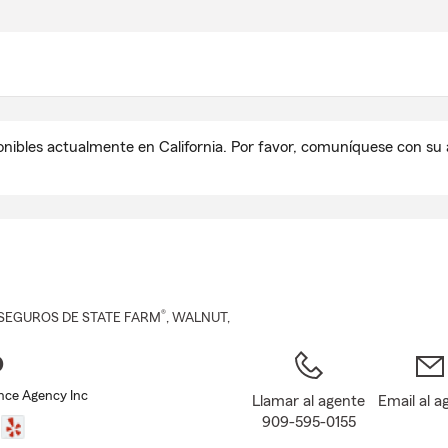
Pasar
al
contenido
principal
onibles actualmente en California. Por favor, comuníquese con s
®
SEGUROS DE STATE FARM
,
WALNUT
,
o
ance Agency Inc
Llamar al agente
Email al a
909-595-0155