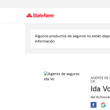
Comienzo
del
Algunos productos de seguros no están disp
contenido
información.
principal
AGENTE DE 
CA
Ida V
Ida Vo Insur