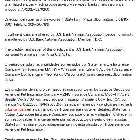
unaffiliated entities which provide advisory services, banking and insurance
products. AP2025/02/0260
Dirección del supervisor de valores: 1 State Farm Plaza, Bloomington, IL 61710-
0001 Teléfono: 309-766-7819
Installment loans are offered by U.S. Bank National Association. Deposit products
are offered by U.S. Bank National Association. Member FDIC.
The creditor and issuer of this credit card is U.S. Bank National Association,
pursuant to a license from Visa U.S.A. Inc.
El seguro de vida y las anualidades son emitidos por State Farm Life Insurance
Company. (Sin licencia en MA, NY y WI) State Farm Life and Accident Assurance
Company (con licencia en New York y Wisconsin) Oficinas centrales, Bloomington,
Illinois.
Los productos de seguro de mascotas son suscritos en los Estados Unidos por
American Pet Insurance Company y ZPIC Insurance Company, 6100-4th Ave S,
Seattle, WA 98108. Administrado por Trupanion Managers USA, Inc. (CA: con
licencia No. 0G22803, NPN 9588590). Se aplican términos y condiciones, revise la
póliza completa
en la página web de Trupanion para obtener detalles. State Farm
Mutual Automobile Insurance Company, sus subsidiarias y afiliadas no ofrecen ni
son responsables financieramente por los productos de seguro de mascotas.
State Farm es una entidad independiente y no está afiliada con Trupanion ni con
American Pet Insurance.
Condiciones preexistentes:
Si actualmente tiene una póliza de seguro médico