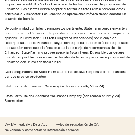
dispositivo móvil iOS o Android para usar todas las funciones del programa Life
Enhanced. Los clientes deben aceptar autorizar a State Farm a recopilar datos
sobre salud y bienestar. Los usuarios de aplicaciones móviles deben aceptar un
acuerdo de licencia.
De conformidad con la ley de impuestos pertinente, State Farm puede enviarte y
presentar ante el Servicio de Impuestos Internos y/u otra autoridad de impuestos
aplicable un Formulario 1099-MISC (ingresos misceláneos) por el canje de
recompensas de Life Enhanced, según corresponda. Tú eres el único responsable
de cualquier consecuencia fiscal que surja del canje de recompensas de Life
Enhanced. State Farm no provee asesoría fiscal ni legal. Es posible que desees
discutir las posibles consecuencias fiscales de tu participación en el programa Life
Enhanced con un asesor fiscal o legal.
Cada aseguradora de State Farm asume la exclusiva responsabilidad financiera
por sus propios productos.
State Farm Life Insurance Company (sin licencia en MA, NY ni WI)
State Farm Life and Accident Assurance Company (con licencia en NY y WI)
Bloomington, IL
WA My Health My Data Act
Aviso de recopilación de CA
No vendan ni compartan mi información personal