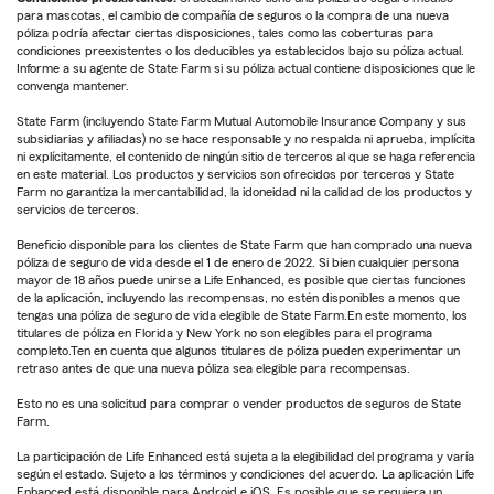
para mascotas, el cambio de compañía de seguros o la compra de una nueva
póliza podría afectar ciertas disposiciones, tales como las coberturas para
condiciones preexistentes o los deducibles ya establecidos bajo su póliza actual.
Informe a su agente de State Farm si su póliza actual contiene disposiciones que le
convenga mantener.
State Farm (incluyendo State Farm Mutual Automobile Insurance Company y sus
subsidiarias y afiliadas) no se hace responsable y no respalda ni aprueba, implícita
ni explícitamente, el contenido de ningún sitio de terceros al que se haga referencia
en este material. Los productos y servicios son ofrecidos por terceros y State
Farm no garantiza la mercantabilidad, la idoneidad ni la calidad de los productos y
servicios de terceros.
Beneficio disponible para los clientes de State Farm que han comprado una nueva
póliza de seguro de vida desde el 1 de enero de 2022. Si bien cualquier persona
mayor de 18 años puede unirse a Life Enhanced, es posible que ciertas funciones
de la aplicación, incluyendo las recompensas, no estén disponibles a menos que
tengas una póliza de seguro de vida elegible de State Farm.En este momento, los
titulares de póliza en Florida y New York no son elegibles para el programa
completo.Ten en cuenta que algunos titulares de póliza pueden experimentar un
retraso antes de que una nueva póliza sea elegible para recompensas.
Esto no es una solicitud para comprar o vender productos de seguros de State
Farm.
La participación de Life Enhanced está sujeta a la elegibilidad del programa y varía
según el estado. Sujeto a los términos y condiciones del acuerdo. La aplicación Life
Enhanced está disponible para Android e iOS. Es posible que se requiera un