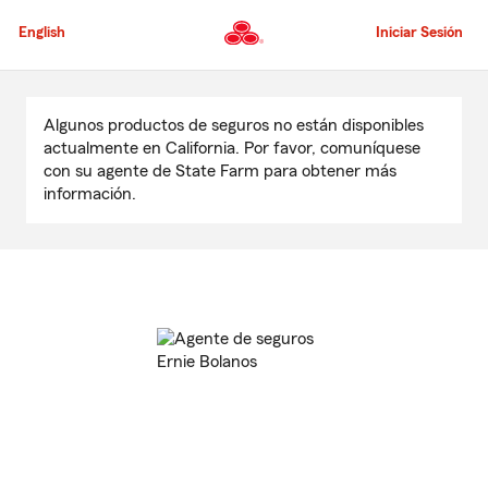
Pasar
al
English
Iniciar Sesión
contenido
principal
Comienzo
del
Algunos productos de seguros no están disponibles
contenido
actualmente en California. Por favor, comuníquese
principal
con su agente de State Farm para obtener más
información.