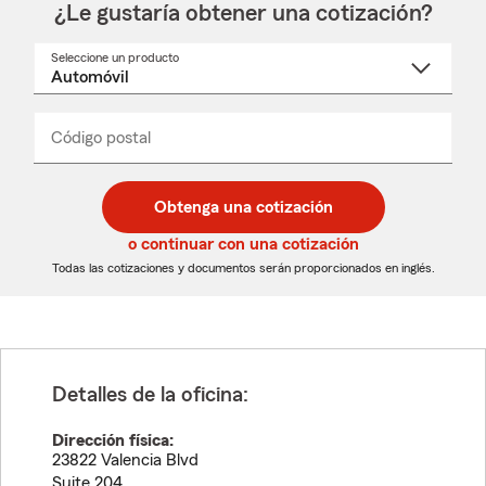
¿Le gustaría obtener una cotización?
Seleccione un producto
Seleccione
un
nombre
de
producto
del
Código postal
Ingresa
Ingresa
_____
menú
un
un
desplegable
código
código
postal
postal
Obtenga una cotización
de
de
5
5
o continuar con una cotización
dígitos
dígitos
Todas las cotizaciones y documentos serán proporcionados en inglés.
Detalles de la oficina:
Dirección física:
23822 Valencia Blvd
Suite 204