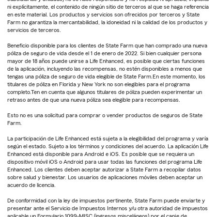
ni explícitamente, el contenido de ningún sitio de terceros al que se haga referencia
en este material. Los productos y servicios son ofrecidos por terceros y State
Farm no garantiza la mercantabilidad, la idoneidad ni la calidad de los productos y
servicios de terceros.
Beneficio disponible para los clientes de State Farm que han comprado una nueva
póliza de seguro de vida desde el 1 de enero de 2022. Si bien cualquier persona
mayor de 18 años puede unirse a Life Enhanced, es posible que ciertas funciones
de la aplicación, incluyendo las recompensas, no estén disponibles a menos que
tengas una póliza de seguro de vida elegible de State Farm.En este momento, los
titulares de póliza en Florida y New York no son elegibles para el programa
completo.Ten en cuenta que algunos titulares de póliza pueden experimentar un
retraso antes de que una nueva póliza sea elegible para recompensas.
Esto no es una solicitud para comprar o vender productos de seguros de State
Farm.
La participación de Life Enhanced está sujeta a la elegibilidad del programa y varía
según el estado. Sujeto a los términos y condiciones del acuerdo. La aplicación Life
Enhanced está disponible para Android e iOS. Es posible que se requiera un
dispositivo móvil iOS o Android para usar todas las funciones del programa Life
Enhanced. Los clientes deben aceptar autorizar a State Farm a recopilar datos
sobre salud y bienestar. Los usuarios de aplicaciones móviles deben aceptar un
acuerdo de licencia.
De conformidad con la ley de impuestos pertinente, State Farm puede enviarte y
presentar ante el Servicio de Impuestos Internos y/u otra autoridad de impuestos
aplicable un Formulario 1099-MISC (ingresos misceláneos) por el canje de