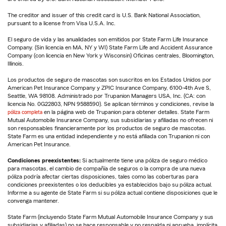
The creditor and issuer of this credit card is U.S. Bank National Association,
pursuant to a license from Visa U.S.A. Inc.
El seguro de vida y las anualidades son emitidos por State Farm Life Insurance
Company. (Sin licencia en MA, NY y WI) State Farm Life and Accident Assurance
Company (con licencia en New York y Wisconsin) Oficinas centrales, Bloomington,
Illinois.
Los productos de seguro de mascotas son suscritos en los Estados Unidos por
American Pet Insurance Company y ZPIC Insurance Company, 6100-4th Ave S,
Seattle, WA 98108. Administrado por Trupanion Managers USA, Inc. (CA: con
licencia No. 0G22803, NPN 9588590). Se aplican términos y condiciones, revise la
póliza completa
en la página web de Trupanion para obtener detalles. State Farm
Mutual Automobile Insurance Company, sus subsidiarias y afiliadas no ofrecen ni
son responsables financieramente por los productos de seguro de mascotas.
State Farm es una entidad independiente y no está afiliada con Trupanion ni con
American Pet Insurance.
Condiciones preexistentes:
Si actualmente tiene una póliza de seguro médico
para mascotas, el cambio de compañía de seguros o la compra de una nueva
póliza podría afectar ciertas disposiciones, tales como las coberturas para
condiciones preexistentes o los deducibles ya establecidos bajo su póliza actual.
Informe a su agente de State Farm si su póliza actual contiene disposiciones que le
convenga mantener.
State Farm (incluyendo State Farm Mutual Automobile Insurance Company y sus
subsidiarias y afiliadas) no se hace responsable y no respalda ni aprueba, implícita