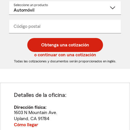
Seleccione un producto
Seleccione
un
nombre
de
producto
del
Código postal
Ingresa
Ingresa
_____
menú
un
un
desplegable
código
código
postal
postal
Obtenga una cotización
de
de
5
5
o continuar con una cotización
dígitos
dígitos
Todas las cotizaciones y documentos serán proporcionados en inglés.
Detalles de la oficina:
Dirección física:
1603 N Mountain Ave.
Upland
,
CA
91784
Cómo llegar