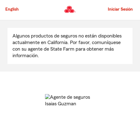
Pasar
al
English
Iniciar Sesión
contenido
principal
Comienzo
del
Algunos productos de seguros no están disponibles
contenido
actualmente en California. Por favor, comuníquese
principal
con su agente de State Farm para obtener más
información.