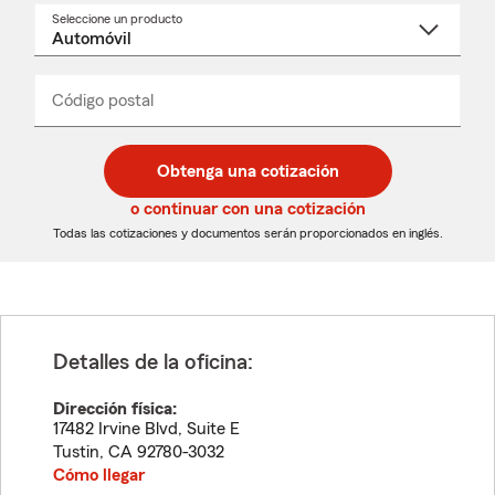
Seleccione un producto
Seleccione
un
nombre
de
producto
del
Código postal
Ingresa
Ingresa
_____
menú
un
un
desplegable
código
código
postal
postal
Obtenga una cotización
de
de
5
5
o continuar con una cotización
dígitos
dígitos
Todas las cotizaciones y documentos serán proporcionados en inglés.
Detalles de la oficina:
Dirección física:
17482 Irvine Blvd, Suite E
Tustin
,
CA
92780-3032
Cómo llegar