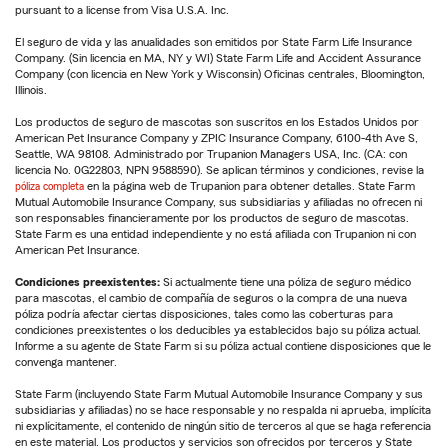
pursuant to a license from Visa U.S.A. Inc.
El seguro de vida y las anualidades son emitidos por State Farm Life Insurance
Company. (Sin licencia en MA, NY y WI) State Farm Life and Accident Assurance
Company (con licencia en New York y Wisconsin) Oficinas centrales, Bloomington,
Illinois.
Los productos de seguro de mascotas son suscritos en los Estados Unidos por
American Pet Insurance Company y ZPIC Insurance Company, 6100-4th Ave S,
Seattle, WA 98108. Administrado por Trupanion Managers USA, Inc. (CA: con
licencia No. 0G22803, NPN 9588590). Se aplican términos y condiciones, revise la
póliza completa
en la página web de Trupanion para obtener detalles. State Farm
Mutual Automobile Insurance Company, sus subsidiarias y afiliadas no ofrecen ni
son responsables financieramente por los productos de seguro de mascotas.
State Farm es una entidad independiente y no está afiliada con Trupanion ni con
American Pet Insurance.
Condiciones preexistentes:
Si actualmente tiene una póliza de seguro médico
para mascotas, el cambio de compañía de seguros o la compra de una nueva
póliza podría afectar ciertas disposiciones, tales como las coberturas para
condiciones preexistentes o los deducibles ya establecidos bajo su póliza actual.
Informe a su agente de State Farm si su póliza actual contiene disposiciones que le
convenga mantener.
State Farm (incluyendo State Farm Mutual Automobile Insurance Company y sus
subsidiarias y afiliadas) no se hace responsable y no respalda ni aprueba, implícita
ni explícitamente, el contenido de ningún sitio de terceros al que se haga referencia
en este material. Los productos y servicios son ofrecidos por terceros y State