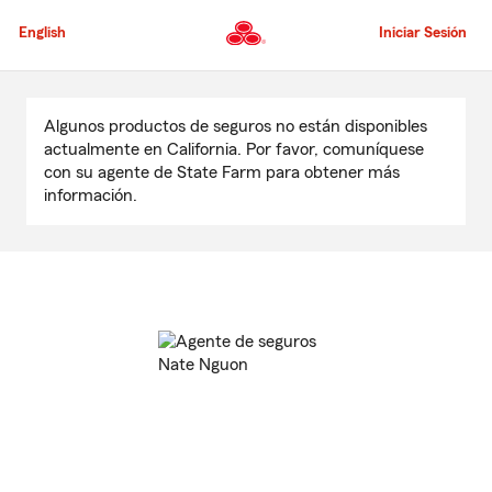
Pasar
al
English
Iniciar Sesión
contenido
principal
Comienzo
del
Algunos productos de seguros no están disponibles
contenido
actualmente en California. Por favor, comuníquese
principal
con su agente de State Farm para obtener más
información.