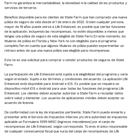
Farm no garantiza la mercantabilidad, la idoneidad ni la calidad de los productos y
servicios de terceros.
Beneficio disponible para los clientes de State Farm que han comprado una nueva
póliza de seguro de vida desde el 1 de enero de 2022. Si bien cualquier persona
mayor de 18 años puede unirse a Life Enhanced, es posible que ciertas funciones
de la aplicación, incluyendo las recompensas, no estén disponibles a menos que
tengas una póliza de seguro de vida elegible de State Farm.En este momento, los
titulares de póliza en Florida y New York no son elegibles para el programa
completo.Ten en cuenta que algunos titulares de póliza pueden experimentar un
retraso antes de que una nueva póliza sea elegible para recompensas.
Esto no es una solicitud para comprar o vender productos de seguros de State
Farm.
La participación de Life Enhanced está sujeta a la elegibilidad del programa y varía
según el estado. Sujeto a los términos y condiciones del acuerdo. La aplicación Life
Enhanced está disponible para Android e iOS. Es posible que se requiera un
dispositivo móvil iOS o Android para usar todas las funciones del programa Life
Enhanced. Los clientes deben aceptar autorizar a State Farm a recopilar datos
sobre salud y bienestar. Los usuarios de aplicaciones móviles deben aceptar un
acuerdo de licencia.
De conformidad con la ley de impuestos pertinente, State Farm puede enviarte y
presentar ante el Servicio de Impuestos Internos y/u otra autoridad de impuestos
aplicable un Formulario 1099-MISC (ingresos misceláneos) por el canje de
recompensas de Life Enhanced, según corresponda. Tú eres el único responsable
de cualquier consecuencia fiscal que surja del canje de recompensas de Life