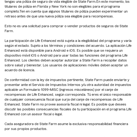
tengas una póliza de seguro de vida elegible de State Farm.En este momento, los
titulares de póliza en Florida y New York no son elegibles para el programa
completo.Ten en cuenta que algunos titulares de póliza pueden experimentar un
retraso antes de que una nueva póliza sea elegible para recompensas.
Esto no es una solicitud para comprar o vender productos de seguros de State
Farm.
La participación de Life Enhanced está sujeta a la elegibilidad del programa y varía
según el estado. Sujeto a los términos y condiciones del acuerdo. La aplicación Life
Enhanced está disponible para Android e iOS. Es posible que se requiera un
dispositivo móvil iOS o Android para usar todas las funciones del programa Life
Enhanced. Los clientes deben aceptar autorizar a State Farm a recopilar datos
sobre salud y bienestar. Los usuarios de aplicaciones móviles deben aceptar un
acuerdo de licencia.
De conformidad con la ley de impuestos pertinente, State Farm puede enviarte y
presentar ante el Servicio de Impuestos Internos y/u otra autoridad de impuestos
aplicable un Formulario 1099-MISC (ingresos misceláneos) por el canje de
recompensas de Life Enhanced, según corresponda. Tú eres el único responsable
de cualquier consecuencia fiscal que surja del canje de recompensas de Life
Enhanced. State Farm no provee asesoría fiscal ni legal. Es posible que desees
discutir las posibles consecuencias fiscales de tu participación en el programa Life
Enhanced con un asesor fiscal o legal.
Cada aseguradora de State Farm asume la exclusiva responsabilidad financiera
por sus propios productos.