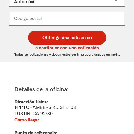
un
nombre
de
producto
del
Código postal
Ingresa
Ingresa
_____
menú
un
un
desplegable
código
código
postal
postal
Obtenga una cotización
de
de
5
5
o continuar con una cotización
dígitos
dígitos
Todas las cotizaciones y documentos serán proporcionados en inglés.
Detalles de la oficina:
Dirección física:
14471 CHAMBERS RD STE 103
TUSTIN
,
CA
92780
Cómo llegar
Punto de referencia: