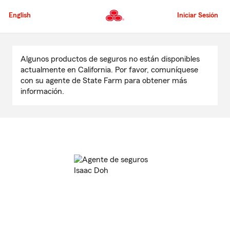
Pasar
al
English
Iniciar Sesión
contenido
principal
Comienzo
del
Algunos productos de seguros no están disponibles
contenido
actualmente en California. Por favor, comuníquese
principal
con su agente de State Farm para obtener más
información.