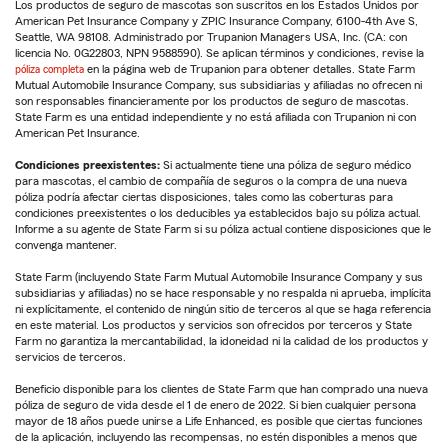
Los productos de seguro de mascotas son suscritos en los Estados Unidos por
American Pet Insurance Company y ZPIC Insurance Company, 6100-4th Ave S,
Seattle, WA 98108. Administrado por Trupanion Managers USA, Inc. (CA: con
licencia No. 0G22803, NPN 9588590). Se aplican términos y condiciones, revise la
póliza completa
en la página web de Trupanion para obtener detalles. State Farm
Mutual Automobile Insurance Company, sus subsidiarias y afiliadas no ofrecen ni
son responsables financieramente por los productos de seguro de mascotas.
State Farm es una entidad independiente y no está afiliada con Trupanion ni con
American Pet Insurance.
Condiciones preexistentes:
Si actualmente tiene una póliza de seguro médico
para mascotas, el cambio de compañía de seguros o la compra de una nueva
póliza podría afectar ciertas disposiciones, tales como las coberturas para
condiciones preexistentes o los deducibles ya establecidos bajo su póliza actual.
Informe a su agente de State Farm si su póliza actual contiene disposiciones que le
convenga mantener.
State Farm (incluyendo State Farm Mutual Automobile Insurance Company y sus
subsidiarias y afiliadas) no se hace responsable y no respalda ni aprueba, implícita
ni explícitamente, el contenido de ningún sitio de terceros al que se haga referencia
en este material. Los productos y servicios son ofrecidos por terceros y State
Farm no garantiza la mercantabilidad, la idoneidad ni la calidad de los productos y
servicios de terceros.
Beneficio disponible para los clientes de State Farm que han comprado una nueva
póliza de seguro de vida desde el 1 de enero de 2022. Si bien cualquier persona
mayor de 18 años puede unirse a Life Enhanced, es posible que ciertas funciones
de la aplicación, incluyendo las recompensas, no estén disponibles a menos que