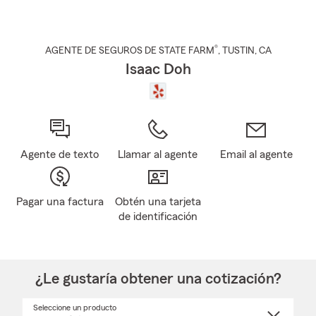
®
AGENTE DE SEGUROS DE STATE FARM
,
TUSTIN
, CA
Isaac Doh
Agente de texto
Llamar al agente
Email al agente
Pagar una factura
Obtén una tarjeta
de identificación
¿Le gustaría obtener una cotización?
Seleccione un producto
Seleccione