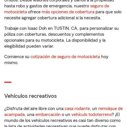
Unidos. Desde lesiones corporales y daños a la propiedad
hasta robo y gastos de emergencia, nuestro
seguro de
motocicleta
ofrece
más opciones de cobertura
para que solo
necesite agregar cobertura adicional si la necesita.
Trabaje con Isaac Doh en TUSTIN, CA, para personalizar su
póliza con coberturas, descuentos y complementos
opcionales para su motocicleta. La disponibilidad y la
elegibilidad pueden variar.
Comience su
cotización de seguro de motocicleta
hoy
mismo.
Vehículos recreativos
¿Disfruta del aire libre con una
casa rodante
, un
remolque de
acampada
, una
embarcación
o un
vehículo todoterreno
? ¡El
mundo de los vehículos recreativos es casi tan diverso como
la lista de actividades recreativas que puede disfrutar con