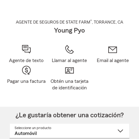
®
AGENTE DE SEGUROS DE STATE FARM
,
TORRANCE
, CA
Young Pyo
Agente de texto
Llamar al agente
Email al agente
Pagar una factura
Obtén una tarjeta
de identificación
¿Le gustaría obtener una cotización?
Seleccione un producto
Seleccione
un
nombre