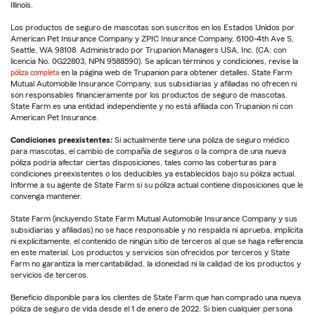
Illinois.
Los productos de seguro de mascotas son suscritos en los Estados Unidos por
American Pet Insurance Company y ZPIC Insurance Company, 6100-4th Ave S,
Seattle, WA 98108. Administrado por Trupanion Managers USA, Inc. (CA: con
licencia No. 0G22803, NPN 9588590). Se aplican términos y condiciones, revise la
póliza completa
en la página web de Trupanion para obtener detalles. State Farm
Mutual Automobile Insurance Company, sus subsidiarias y afiliadas no ofrecen ni
son responsables financieramente por los productos de seguro de mascotas.
State Farm es una entidad independiente y no está afiliada con Trupanion ni con
American Pet Insurance.
Condiciones preexistentes:
Si actualmente tiene una póliza de seguro médico
para mascotas, el cambio de compañía de seguros o la compra de una nueva
póliza podría afectar ciertas disposiciones, tales como las coberturas para
condiciones preexistentes o los deducibles ya establecidos bajo su póliza actual.
Informe a su agente de State Farm si su póliza actual contiene disposiciones que le
convenga mantener.
State Farm (incluyendo State Farm Mutual Automobile Insurance Company y sus
subsidiarias y afiliadas) no se hace responsable y no respalda ni aprueba, implícita
ni explícitamente, el contenido de ningún sitio de terceros al que se haga referencia
en este material. Los productos y servicios son ofrecidos por terceros y State
Farm no garantiza la mercantabilidad, la idoneidad ni la calidad de los productos y
servicios de terceros.
Beneficio disponible para los clientes de State Farm que han comprado una nueva
póliza de seguro de vida desde el 1 de enero de 2022. Si bien cualquier persona