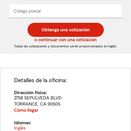
de
producto
del
Código postal
Ingresa
Ingresa
_____
menú
un
un
desplegable
código
código
postal
postal
Obtenga una cotización
de
de
5
5
o continuar con una cotización
dígitos
dígitos
Todas las cotizaciones y documentos serán proporcionados en inglés.
Detalles de la oficina:
Dirección física:
2758 SEPULVEDA BLVD
TORRANCE
,
CA
90505
Cómo llegar
Idiomas:
Inglés