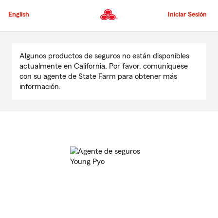
Pasar
al
English
Iniciar Sesión
contenido
principal
Comienzo
del
Algunos productos de seguros no están disponibles
contenido
actualmente en California. Por favor, comuníquese
principal
con su agente de State Farm para obtener más
información.