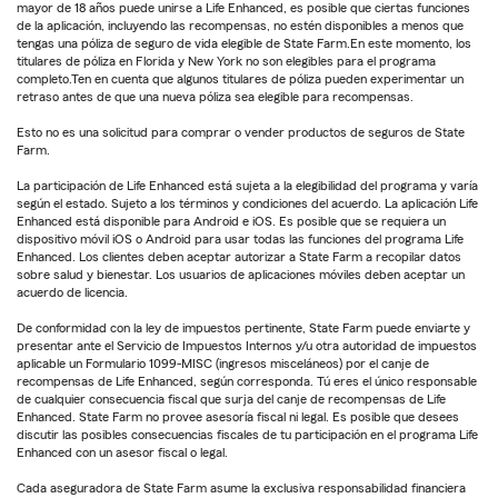
mayor de 18 años puede unirse a Life Enhanced, es posible que ciertas funciones
de la aplicación, incluyendo las recompensas, no estén disponibles a menos que
tengas una póliza de seguro de vida elegible de State Farm.En este momento, los
titulares de póliza en Florida y New York no son elegibles para el programa
completo.Ten en cuenta que algunos titulares de póliza pueden experimentar un
retraso antes de que una nueva póliza sea elegible para recompensas.
Esto no es una solicitud para comprar o vender productos de seguros de State
Farm.
La participación de Life Enhanced está sujeta a la elegibilidad del programa y varía
según el estado. Sujeto a los términos y condiciones del acuerdo. La aplicación Life
Enhanced está disponible para Android e iOS. Es posible que se requiera un
dispositivo móvil iOS o Android para usar todas las funciones del programa Life
Enhanced. Los clientes deben aceptar autorizar a State Farm a recopilar datos
sobre salud y bienestar. Los usuarios de aplicaciones móviles deben aceptar un
acuerdo de licencia.
De conformidad con la ley de impuestos pertinente, State Farm puede enviarte y
presentar ante el Servicio de Impuestos Internos y/u otra autoridad de impuestos
aplicable un Formulario 1099-MISC (ingresos misceláneos) por el canje de
recompensas de Life Enhanced, según corresponda. Tú eres el único responsable
de cualquier consecuencia fiscal que surja del canje de recompensas de Life
Enhanced. State Farm no provee asesoría fiscal ni legal. Es posible que desees
discutir las posibles consecuencias fiscales de tu participación en el programa Life
Enhanced con un asesor fiscal o legal.
Cada aseguradora de State Farm asume la exclusiva responsabilidad financiera