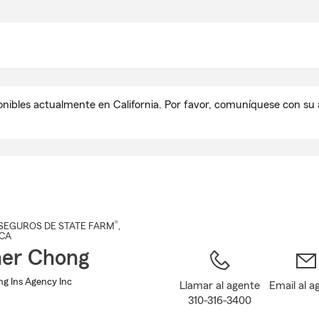
Pasar
al
contenido
principal
onibles actualmente en California. Por favor, comuníquese con s
®
SEGUROS DE STATE FARM
,
 CA
er Chong
g Ins Agency Inc
Llamar al agente
Email al a
310-316-3400