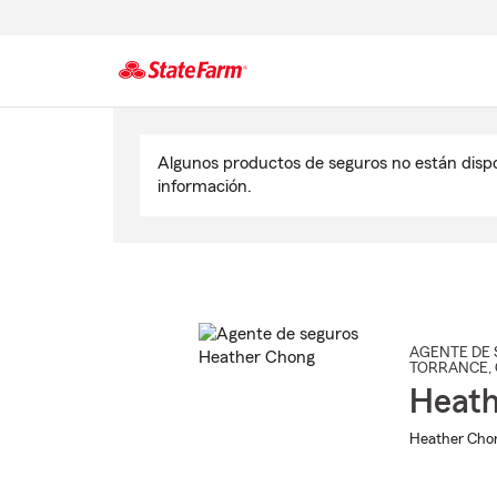
Comienzo
del
Algunos productos de seguros no están disp
contenido
información.
principal
AGENTE DE 
TORRANCE
,
Heath
Heather Chon