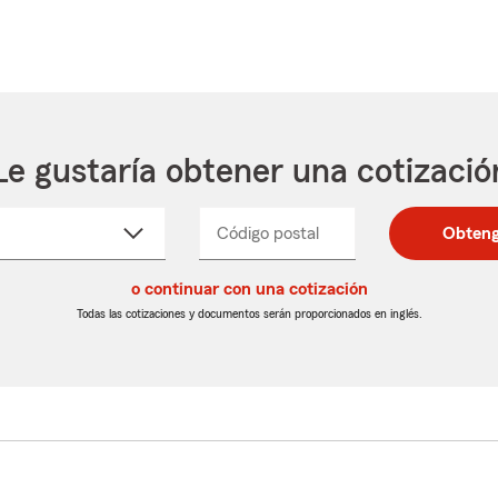
Le gustaría obtener una cotizació
cione
Código postal
Ingresa
Ingresa
Obteng
_____
un
un
re
código
código
cto
o continuar con una cotización
postal
postal
de
de
Todas las cotizaciones y documentos serán proporcionados en inglés.
egable
5
5
dígitos
dígitos