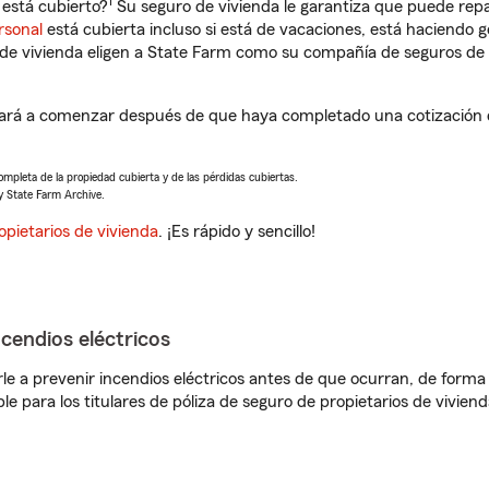
1
está cubierto?
Su seguro de vivienda le garantiza que puede repa
rsonal
está cubierta incluso si está de vacaciones, está haciendo g
de vivienda eligen a State Farm como su compañía de seguros de 
rá a comenzar después de que haya completado una cotización de
completa de la propiedad cubierta y de las pérdidas cubiertas.
y State Farm Archive.
opietarios de vivienda
. ¡Es rápido y sencillo!
ncendios eléctricos
e a prevenir incendios eléctricos antes de que ocurran, de forma 
le para los titulares de póliza de seguro de propietarios de vivie