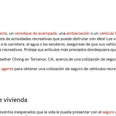
ante
, un
remolque de acampada
, una
embarcación
o un
vehículo 
ista de actividades recreativas que puede disfrutar con ellos! Los 
a la carretera, el agua o los senderos, asegúrese de que sus vehí
 recreativos. Proteja sus artículos más preciados dondequiera qu
ather Chong en Torrance, CA, acerca de una cotización de seguro
n agente
para obtener una cotización de seguro de vehículos recre
e vivienda
eventos inesperados que la vida le pueda presentar con el
seguro 