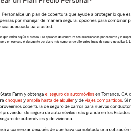
ear un Plan Precio Personal®
. Personalice un plan de cobertura que ayude a proteger lo que es 
mpensas por manejar de manera segura, opciones para combinar p
e sea adecuada para usted.
 que varían según el estado. Las opciones de cobertura son seleccionadas por el cliente y la disponib
, pero en ese caso el descuento por dos o más compras de diferentes líneas de seguro no aplicará. 
n State Farm y obtenga
el seguro de automóviles
en Torrance, CA q
tra
choques
y
amplia hasta de alquiler
y de
viajes compartidos
. Si
s proveemos cobertura de seguro de carros para nuevos conductores
l proveedor de seguro de automóviles más grande en los Estados
seguro de automóviles y de vivienda.
rá a comenzar después de que haya completado una cotización de 