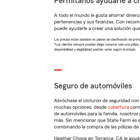
Permítanos ayudarle a cr
A todo el mundo le gusta ahorrar dinero
pertenencias y sus finanzas. Con reco
puede ayudarle a crear una solución qu
Los precios están basados en planes de clasificación de primas
*Los clientes siempre pueden elegir comprar solo una póliza
disponibilidad y elegibilidad podrían variar según el estado.
Seguro de automóviles
Abróchese el cinturón de seguridad co
muchas opciones, desde
cobertura
con
de automóviles para la familia, nosotro
más. Sin mencionar que State Farm es e
combinando la compra de las pólizas de 
Heather Chong en Torrance, CA le ayuda