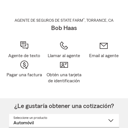
®
AGENTE DE SEGUROS DE STATE FARM
,
TORRANCE
, CA
Bob Haas
Agente de texto
Llamar al agente
Email al agente
Pagar una factura
Obtén una tarjeta
de identificación
¿Le gustaría obtener una cotización?
Seleccione un producto
Seleccione
un
nombre