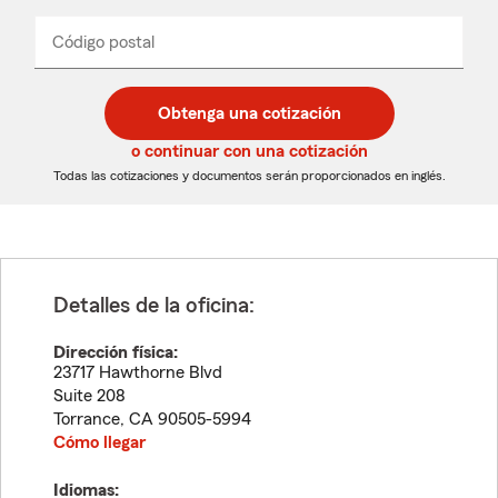
de
producto
del
Código postal
Ingresa
Ingresa
_____
menú
un
un
desplegable
código
código
postal
postal
Obtenga una cotización
de
de
5
5
o continuar con una cotización
dígitos
dígitos
Todas las cotizaciones y documentos serán proporcionados en inglés.
Detalles de la oficina:
Dirección física:
23717 Hawthorne Blvd
Suite 208
Torrance
,
CA
90505-5994
Cómo llegar
Idiomas: