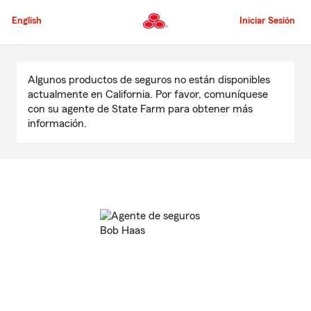
Pasar
al
English
Iniciar Sesión
contenido
principal
Comienzo
del
Algunos productos de seguros no están disponibles
contenido
actualmente en California. Por favor, comuníquese
principal
con su agente de State Farm para obtener más
información.