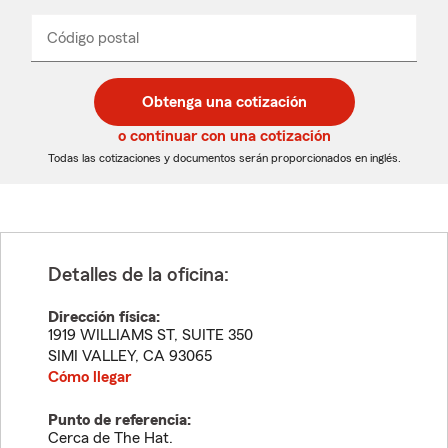
de
producto
del
Código postal
Ingresa
Ingresa
_____
menú
un
un
desplegable
código
código
postal
postal
Obtenga una cotización
de
de
5
5
o continuar con una cotización
dígitos
dígitos
Todas las cotizaciones y documentos serán proporcionados en inglés.
Detalles de la oficina:
Dirección física:
1919 WILLIAMS ST, SUITE 350
SIMI VALLEY
,
CA
93065
Cómo llegar
Punto de referencia:
Cerca de The Hat.