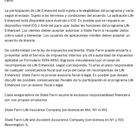
Farm.
La participación de Life Enhanced está sujeta a la elegibilidad del programa y varía
según el estado. Sujeto a los términos y condiciones del acuerdo. La aplicación Life
Enhanced está disponible para Android e iOS. Es posible que se requiera un
dispositivo móvil iOS o Android para usar todas las funciones del programa Life
Enhanced. Los clientes deben aceptar autorizar a State Farm a recopilar datos
sobre salud y bienestar. Los usuarios de aplicaciones móviles deben aceptar un
acuerdo de licencia.
De conformidad con la ley de impuestos pertinente, State Farm puede enviarte y
presentar ante el Servicio de Impuestos Internos y/u otra autoridad de impuestos
aplicable un Formulario 1099-MISC (ingresos misceláneos) por el canje de
recompensas de Life Enhanced, según corresponda. Tú eres el único responsable
de cualquier consecuencia fiscal que surja del canje de recompensas de Life
Enhanced. State Farm no provee asesoría fiscal ni legal. Es posible que desees
discutir las posibles consecuencias fiscales de tu participación en el programa Life
Enhanced con un asesor fiscal o legal.
Cada aseguradora de State Farm asume la exclusiva responsabilidad financiera
por sus propios productos.
State Farm Life Insurance Company (sin licencia en MA, NY ni WI)
State Farm Life and Accident Assurance Company (con licencia en NY y WI)
Bloomington, IL