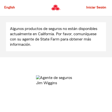
Pasar
al
English
Iniciar Sesión
contenido
principal
Comienzo
del
Algunos productos de seguros no están disponibles
contenido
actualmente en California. Por favor, comuníquese
principal
con su agente de State Farm para obtener más
información.