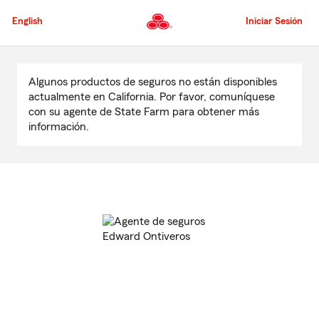
Pasar
al
English
Iniciar Sesión
contenido
principal
Comienzo
del
Algunos productos de seguros no están disponibles
contenido
actualmente en California. Por favor, comuníquese
principal
con su agente de State Farm para obtener más
información.