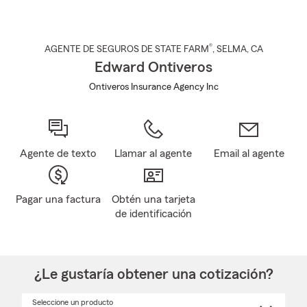
®
AGENTE DE SEGUROS DE STATE FARM
,
SELMA
, CA
Edward Ontiveros
Ontiveros Insurance Agency Inc
Agente de texto
Llamar al agente
Email al agente
Pagar una factura
Obtén una tarjeta
de identificación
¿Le gustaría obtener una cotización?
Seleccione un producto
Seleccione