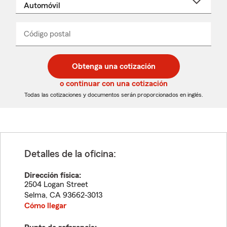
un
nombre
de
producto
del
Código postal
Ingresa
Ingresa
_____
menú
un
un
desplegable
código
código
postal
postal
Obtenga una cotización
de
de
5
5
o continuar con una cotización
dígitos
dígitos
Todas las cotizaciones y documentos serán proporcionados en inglés.
Detalles de la oficina:
Dirección física:
2504 Logan Street
Selma
,
CA
93662-3013
Cómo llegar