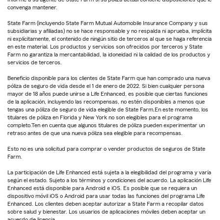
convenga mantener.
State Farm (incluyendo State Farm Mutual Automobile Insurance Company y sus
subsidiarias y afiliadas) no se hace responsable y no respalda ni aprueba, implícita
ni explícitamente, el contenido de ningún sitio de terceros al que se haga referencia
en este material. Los productos y servicios son ofrecidos por terceros y State
Farm no garantiza la mercantabilidad, la idoneidad ni la calidad de los productos y
servicios de terceros.
Beneficio disponible para los clientes de State Farm que han comprado una nueva
póliza de seguro de vida desde el 1 de enero de 2022. Si bien cualquier persona
mayor de 18 años puede unirse a Life Enhanced, es posible que ciertas funciones
de la aplicación, incluyendo las recompensas, no estén disponibles a menos que
tengas una póliza de seguro de vida elegible de State Farm.En este momento, los
titulares de póliza en Florida y New York no son elegibles para el programa
completo.Ten en cuenta que algunos titulares de póliza pueden experimentar un
retraso antes de que una nueva póliza sea elegible para recompensas.
Esto no es una solicitud para comprar o vender productos de seguros de State
Farm.
La participación de Life Enhanced está sujeta a la elegibilidad del programa y varía
según el estado. Sujeto a los términos y condiciones del acuerdo. La aplicación Life
Enhanced está disponible para Android e iOS. Es posible que se requiera un
dispositivo móvil iOS o Android para usar todas las funciones del programa Life
Enhanced. Los clientes deben aceptar autorizar a State Farm a recopilar datos
sobre salud y bienestar. Los usuarios de aplicaciones móviles deben aceptar un
acuerdo de licencia.