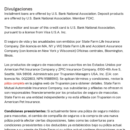
Divulgaciones
Installment loans are offered by U.S. Bank National Association. Deposit products
are offered by U.S. Bank National Association. Member FDIC.
The creditor and issuer of this credit card is U.S. Bank National Association,
pursuant to a license from Visa U.S.A. Inc.
El seguro de vida y las anualidades son emitidos por State Farm Life Insurance
Company. (Sin licencia en MA, NY y WI) State Farm Life and Accident Assurance
Company (con licencia en New York y Wisconsin) Oficinas centrales, Bloomington,
Illinois.
Los productos de seguro de mascotas son suscritos en los Estados Unidos por
American Pet Insurance Company y ZPIC Insurance Company, 6100-4th Ave S,
Seattle, WA 98108. Administrado por Trupanion Managers USA, Inc. (CA: con
licencia No. 0G22803, NPN 9588590). Se aplican términos y condiciones, revise la
póliza completa
en la página web de Trupanion para obtener detalles. State Farm
Mutual Automobile Insurance Company, sus subsidiarias y afiliadas no ofrecen ni
son responsables financieramente por los productos de seguro de mascotas.
State Farm es una entidad independiente y no está afiliada con Trupanion ni con
American Pet Insurance.
Condiciones preexistentes:
Si actualmente tiene una póliza de seguro médico
para mascotas, el cambio de compañía de seguros o la compra de una nueva
póliza podría afectar ciertas disposiciones, tales como las coberturas para
condiciones preexistentes o los deducibles ya establecidos bajo su póliza actual.
Informe a su agente de State Farm si su póliza actual contiene disposiciones que le