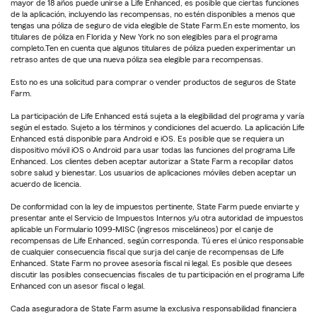
mayor de 18 años puede unirse a Life Enhanced, es posible que ciertas funciones
de la aplicación, incluyendo las recompensas, no estén disponibles a menos que
tengas una póliza de seguro de vida elegible de State Farm.En este momento, los
titulares de póliza en Florida y New York no son elegibles para el programa
completo.Ten en cuenta que algunos titulares de póliza pueden experimentar un
retraso antes de que una nueva póliza sea elegible para recompensas.
Esto no es una solicitud para comprar o vender productos de seguros de State
Farm.
La participación de Life Enhanced está sujeta a la elegibilidad del programa y varía
según el estado. Sujeto a los términos y condiciones del acuerdo. La aplicación Life
Enhanced está disponible para Android e iOS. Es posible que se requiera un
dispositivo móvil iOS o Android para usar todas las funciones del programa Life
Enhanced. Los clientes deben aceptar autorizar a State Farm a recopilar datos
sobre salud y bienestar. Los usuarios de aplicaciones móviles deben aceptar un
acuerdo de licencia.
De conformidad con la ley de impuestos pertinente, State Farm puede enviarte y
presentar ante el Servicio de Impuestos Internos y/u otra autoridad de impuestos
aplicable un Formulario 1099-MISC (ingresos misceláneos) por el canje de
recompensas de Life Enhanced, según corresponda. Tú eres el único responsable
de cualquier consecuencia fiscal que surja del canje de recompensas de Life
Enhanced. State Farm no provee asesoría fiscal ni legal. Es posible que desees
discutir las posibles consecuencias fiscales de tu participación en el programa Life
Enhanced con un asesor fiscal o legal.
Cada aseguradora de State Farm asume la exclusiva responsabilidad financiera