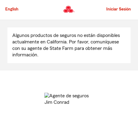
Pasar
al
English
Iniciar Sesión
contenido
principal
Comienzo
del
Algunos productos de seguros no están disponibles
contenido
actualmente en California. Por favor, comuníquese
principal
con su agente de State Farm para obtener más
información.