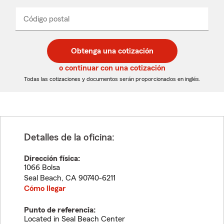
de
producto
del
Código postal
Ingresa
Ingresa
_____
menú
un
un
desplegable
código
código
postal
postal
Obtenga una cotización
de
de
5
5
o continuar con una cotización
dígitos
dígitos
Todas las cotizaciones y documentos serán proporcionados en inglés.
Detalles de la oficina:
Dirección física:
1066 Bolsa
Seal Beach
,
CA
90740-6211
Cómo llegar
Punto de referencia:
Located in Seal Beach Center