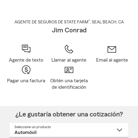
®
AGENTE DE SEGUROS DE STATE FARM
,
SEAL BEACH
, CA
Jim Conrad
Agente de texto
Llamar al agente
Email al agente
Pagar una factura
Obtén una tarjeta
de identificación
¿Le gustaría obtener una cotización?
Seleccione un producto
Seleccione
un
nombre