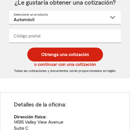
¿Le gustaría obtener una cotización?
Seleccione un producto
Seleccione
un
nombre
de
producto
del
Código postal
Ingresa
Ingresa
_____
menú
un
un
desplegable
código
código
postal
postal
Obtenga una cotización
de
de
5
5
o continuar con una cotización
dígitos
dígitos
Todas las cotizaciones y documentos serán proporcionados en inglés.
Detalles de la oficina:
Dirección física:
14515 Valley View Avenue
Suite C