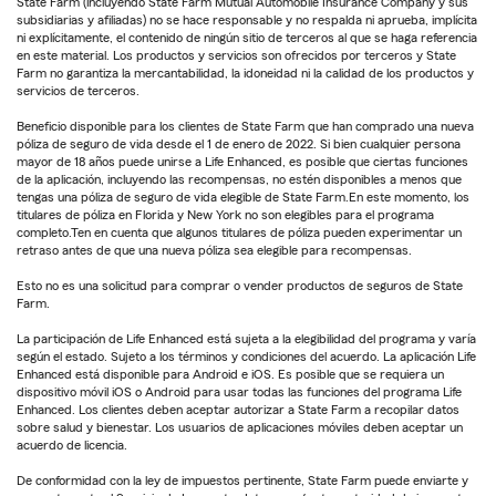
State Farm (incluyendo State Farm Mutual Automobile Insurance Company y sus
subsidiarias y afiliadas) no se hace responsable y no respalda ni aprueba, implícita
ni explícitamente, el contenido de ningún sitio de terceros al que se haga referencia
en este material. Los productos y servicios son ofrecidos por terceros y State
Farm no garantiza la mercantabilidad, la idoneidad ni la calidad de los productos y
servicios de terceros.
Beneficio disponible para los clientes de State Farm que han comprado una nueva
póliza de seguro de vida desde el 1 de enero de 2022. Si bien cualquier persona
mayor de 18 años puede unirse a Life Enhanced, es posible que ciertas funciones
de la aplicación, incluyendo las recompensas, no estén disponibles a menos que
tengas una póliza de seguro de vida elegible de State Farm.En este momento, los
titulares de póliza en Florida y New York no son elegibles para el programa
completo.Ten en cuenta que algunos titulares de póliza pueden experimentar un
retraso antes de que una nueva póliza sea elegible para recompensas.
Esto no es una solicitud para comprar o vender productos de seguros de State
Farm.
La participación de Life Enhanced está sujeta a la elegibilidad del programa y varía
según el estado. Sujeto a los términos y condiciones del acuerdo. La aplicación Life
Enhanced está disponible para Android e iOS. Es posible que se requiera un
dispositivo móvil iOS o Android para usar todas las funciones del programa Life
Enhanced. Los clientes deben aceptar autorizar a State Farm a recopilar datos
sobre salud y bienestar. Los usuarios de aplicaciones móviles deben aceptar un
acuerdo de licencia.
De conformidad con la ley de impuestos pertinente, State Farm puede enviarte y