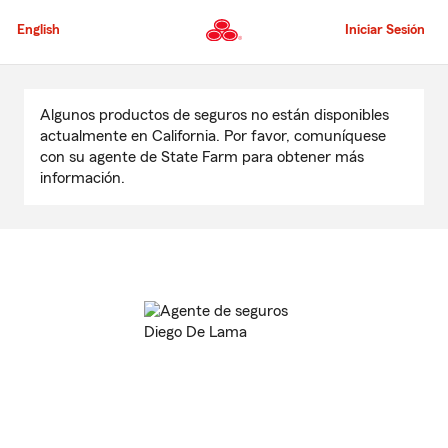
Pasar
al
English
Iniciar Sesión
contenido
principal
Comienzo
del
Algunos productos de seguros no están disponibles
contenido
actualmente en California. Por favor, comuníquese
principal
con su agente de State Farm para obtener más
información.