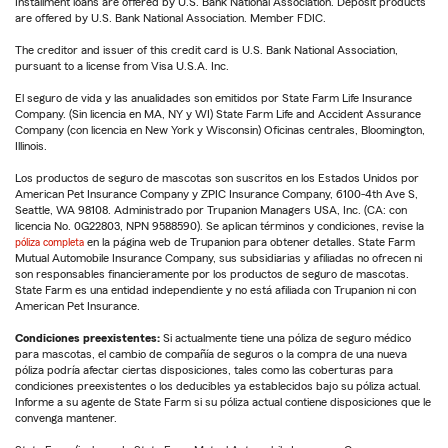
Installment loans are offered by U.S. Bank National Association. Deposit products
are offered by U.S. Bank National Association. Member FDIC.
The creditor and issuer of this credit card is U.S. Bank National Association,
pursuant to a license from Visa U.S.A. Inc.
El seguro de vida y las anualidades son emitidos por State Farm Life Insurance
Company. (Sin licencia en MA, NY y WI) State Farm Life and Accident Assurance
Company (con licencia en New York y Wisconsin) Oficinas centrales, Bloomington,
Illinois.
Los productos de seguro de mascotas son suscritos en los Estados Unidos por
American Pet Insurance Company y ZPIC Insurance Company, 6100-4th Ave S,
Seattle, WA 98108. Administrado por Trupanion Managers USA, Inc. (CA: con
licencia No. 0G22803, NPN 9588590). Se aplican términos y condiciones, revise la
póliza completa
en la página web de Trupanion para obtener detalles. State Farm
Mutual Automobile Insurance Company, sus subsidiarias y afiliadas no ofrecen ni
son responsables financieramente por los productos de seguro de mascotas.
State Farm es una entidad independiente y no está afiliada con Trupanion ni con
American Pet Insurance.
Condiciones preexistentes:
Si actualmente tiene una póliza de seguro médico
para mascotas, el cambio de compañía de seguros o la compra de una nueva
póliza podría afectar ciertas disposiciones, tales como las coberturas para
condiciones preexistentes o los deducibles ya establecidos bajo su póliza actual.
Informe a su agente de State Farm si su póliza actual contiene disposiciones que le
convenga mantener.