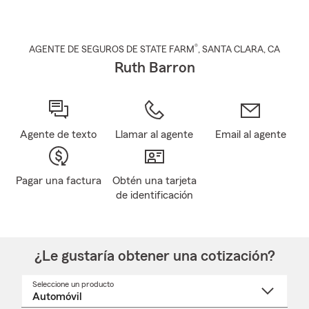
®
AGENTE DE SEGUROS DE STATE FARM
,
SANTA CLARA
, CA
Ruth Barron
Agente de texto
Llamar al agente
Email al agente
Pagar una factura
Obtén una tarjeta
de identificación
¿Le gustaría obtener una cotización?
Seleccione un producto
Seleccione
un
nombre