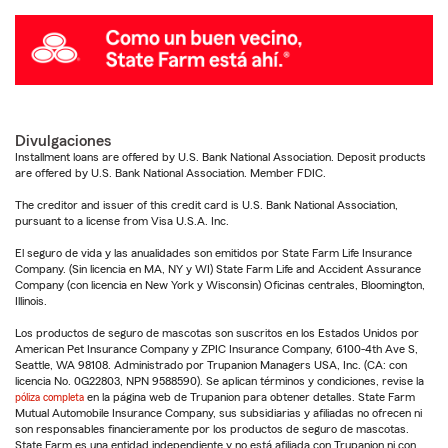
Divulgaciones
Installment loans are offered by U.S. Bank National Association. Deposit products
are offered by U.S. Bank National Association. Member FDIC.
The creditor and issuer of this credit card is U.S. Bank National Association,
pursuant to a license from Visa U.S.A. Inc.
El seguro de vida y las anualidades son emitidos por State Farm Life Insurance
Company. (Sin licencia en MA, NY y WI) State Farm Life and Accident Assurance
Company (con licencia en New York y Wisconsin) Oficinas centrales, Bloomington,
Illinois.
Los productos de seguro de mascotas son suscritos en los Estados Unidos por
American Pet Insurance Company y ZPIC Insurance Company, 6100-4th Ave S,
Seattle, WA 98108. Administrado por Trupanion Managers USA, Inc. (CA: con
licencia No. 0G22803, NPN 9588590). Se aplican términos y condiciones, revise la
póliza completa
en la página web de Trupanion para obtener detalles. State Farm
Mutual Automobile Insurance Company, sus subsidiarias y afiliadas no ofrecen ni
son responsables financieramente por los productos de seguro de mascotas.
State Farm es una entidad independiente y no está afiliada con Trupanion ni con