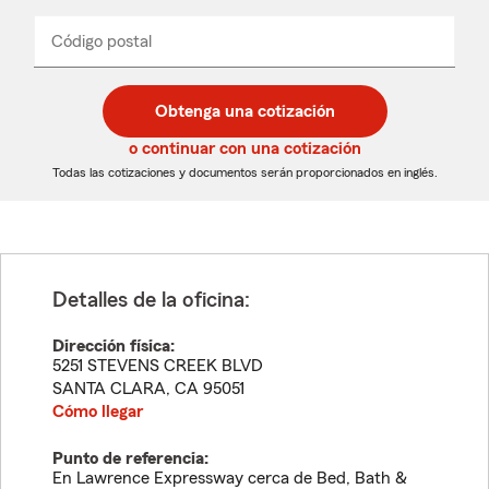
de
producto
del
Código postal
Ingresa
Ingresa
_____
menú
un
un
desplegable
código
código
postal
postal
Obtenga una cotización
de
de
5
5
o continuar con una cotización
dígitos
dígitos
Todas las cotizaciones y documentos serán proporcionados en inglés.
Detalles de la oficina:
Dirección física:
5251 STEVENS CREEK BLVD
SANTA CLARA
,
CA
95051
Cómo llegar
Punto de referencia:
En Lawrence Expressway cerca de Bed, Bath &