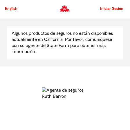
Pasar
al
English
Iniciar Sesión
contenido
principal
Comienzo
del
Algunos productos de seguros no están disponibles
contenido
actualmente en California. Por favor, comuníquese
principal
con su agente de State Farm para obtener más
información.