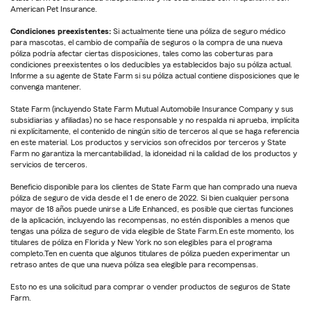
American Pet Insurance.
Condiciones preexistentes:
Si actualmente tiene una póliza de seguro médico
para mascotas, el cambio de compañía de seguros o la compra de una nueva
póliza podría afectar ciertas disposiciones, tales como las coberturas para
condiciones preexistentes o los deducibles ya establecidos bajo su póliza actual.
Informe a su agente de State Farm si su póliza actual contiene disposiciones que le
convenga mantener.
State Farm (incluyendo State Farm Mutual Automobile Insurance Company y sus
subsidiarias y afiliadas) no se hace responsable y no respalda ni aprueba, implícita
ni explícitamente, el contenido de ningún sitio de terceros al que se haga referencia
en este material. Los productos y servicios son ofrecidos por terceros y State
Farm no garantiza la mercantabilidad, la idoneidad ni la calidad de los productos y
servicios de terceros.
Beneficio disponible para los clientes de State Farm que han comprado una nueva
póliza de seguro de vida desde el 1 de enero de 2022. Si bien cualquier persona
mayor de 18 años puede unirse a Life Enhanced, es posible que ciertas funciones
de la aplicación, incluyendo las recompensas, no estén disponibles a menos que
tengas una póliza de seguro de vida elegible de State Farm.En este momento, los
titulares de póliza en Florida y New York no son elegibles para el programa
completo.Ten en cuenta que algunos titulares de póliza pueden experimentar un
retraso antes de que una nueva póliza sea elegible para recompensas.
Esto no es una solicitud para comprar o vender productos de seguros de State
Farm.