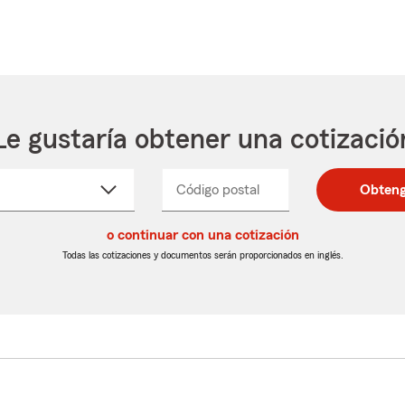
Le gustaría obtener una cotizació
cione
Código postal
Ingresa
Ingresa
Obteng
_____
un
un
re
código
código
cto
o continuar con una cotización
postal
postal
de
de
Todas las cotizaciones y documentos serán proporcionados en inglés.
egable
5
5
dígitos
dígitos