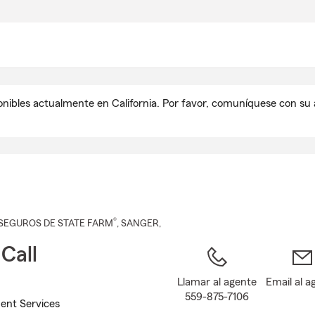
Pasar
al
contenido
principal
onibles actualmente en California. Por favor, comuníquese con s
®
SEGUROS DE STATE FARM
,
SANGER
,
 Call
Llamar al agente
Email al a
559-875-7106
ent Services