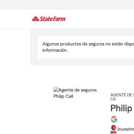
Comienzo
del
Algunos productos de seguros no están disp
contenido
información.
principal
AGENTE DE 
CA
Philip
Investm