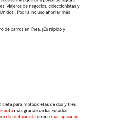
 necesita más que una póliza de seguro
, viajeros de negocios, coleccionistas y
1
 Unidos
. Podría incluso ahorrar más
 de carros en línea. ¡Es rápido y
cleta para motocicletas de dos y tres
de auto
más grande de los Estados
ro de motocicleta
ofrece
más opciones