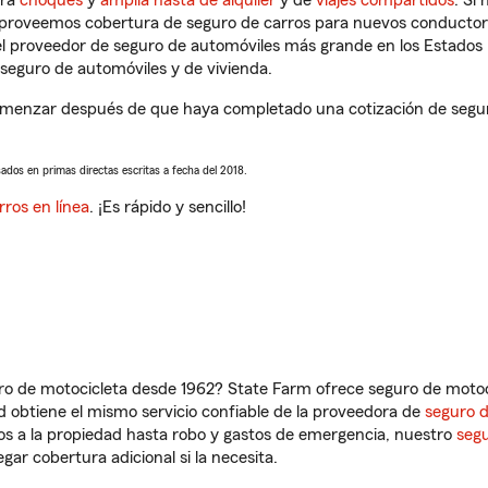
tra
choques
y
amplia hasta de alquiler
y de
viajes compartidos
. Si
s proveemos cobertura de seguro de carros para nuevos conductores
l proveedor de seguro de automóviles más grande en los Estados
seguro de automóviles y de vivienda.
comenzar después de que haya completado una cotización de seguro
sados en primas directas escritas a fecha del 2018.
rros en línea
. ¡Es rápido y sencillo!
ro de motocicleta desde 1962? State Farm ofrece seguro de motoci
 obtiene el mismo servicio confiable de la proveedora de
seguro 
os a la propiedad hasta robo y gastos de emergencia, nuestro
segu
gar cobertura adicional si la necesita.