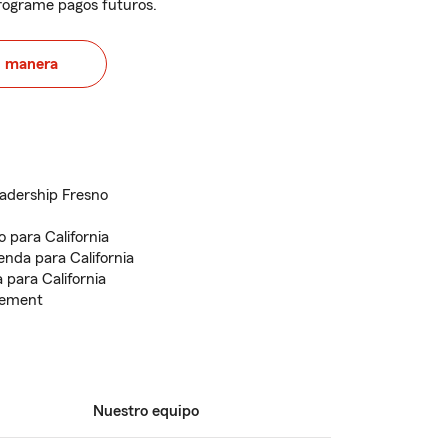
programe pagos futuros.
u manera
eadership Fresno
 para California
enda para California
 para California
vement
Nuestro equipo