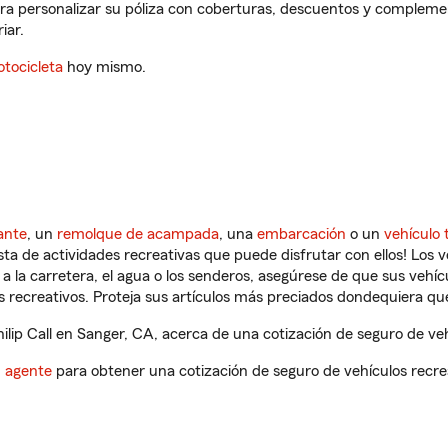
para personalizar su póliza con coberturas, descuentos y compleme
iar.
tocicleta
hoy mismo.
ante
, un
remolque de acampada
, una
embarcación
o un
vehículo 
ista de actividades recreativas que puede disfrutar con ellos! Los 
a la carretera, el agua o los senderos, asegúrese de que sus vehí
 recreativos. Proteja sus artículos más preciados dondequiera qu
lip Call en Sanger, CA, acerca de una cotización de seguro de veh
n agente
para obtener una cotización de seguro de vehículos recre