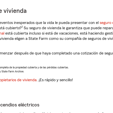
e vivienda
eventos inesperados que la vida le pueda presentar con el
seguro 
1
tá cubierto?
Su seguro de vivienda le garantiza que puede repara
nal
está cubierta incluso si está de vacaciones, está haciendo gest
vivienda eligen a State Farm como su compañía de seguros de viv
comenzar después de que haya completado una cotización de seguro
completa de la propiedad cubierta y de las pérdidas cubiertas.
y State Farm Archive.
opietarios de vivienda
. ¡Es rápido y sencillo!
ncendios eléctricos