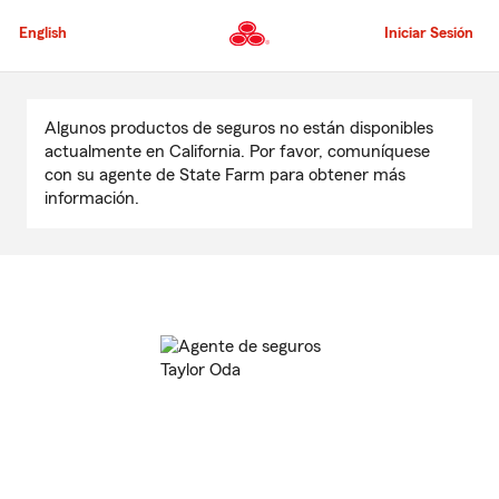
Pasar
al
English
Iniciar Sesión
contenido
principal
Comienzo
del
Algunos productos de seguros no están disponibles
contenido
actualmente en California. Por favor, comuníquese
principal
con su agente de State Farm para obtener más
información.