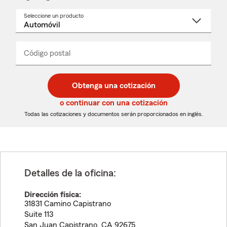
Seleccione un producto
Seleccione
un
nombre
de
producto
del
Código postal
Ingresa
Ingresa
_____
menú
un
un
desplegable
código
código
postal
postal
Obtenga una cotización
de
de
5
5
o continuar con una cotización
dígitos
dígitos
Todas las cotizaciones y documentos serán proporcionados en inglés.
Detalles de la oficina:
Dirección física:
31831 Camino Capistrano
Suite 113
San Juan Capistrano
,
CA
92675