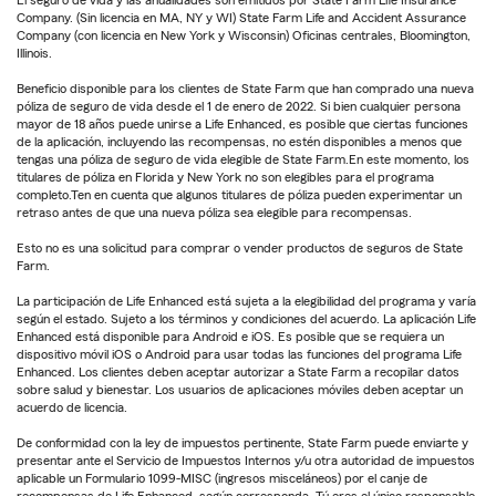
Company. (Sin licencia en MA, NY y WI) State Farm Life and Accident Assurance
Company (con licencia en New York y Wisconsin) Oficinas centrales, Bloomington,
Illinois.
Beneficio disponible para los clientes de State Farm que han comprado una nueva
póliza de seguro de vida desde el 1 de enero de 2022. Si bien cualquier persona
mayor de 18 años puede unirse a Life Enhanced, es posible que ciertas funciones
de la aplicación, incluyendo las recompensas, no estén disponibles a menos que
tengas una póliza de seguro de vida elegible de State Farm.En este momento, los
titulares de póliza en Florida y New York no son elegibles para el programa
completo.Ten en cuenta que algunos titulares de póliza pueden experimentar un
retraso antes de que una nueva póliza sea elegible para recompensas.
Esto no es una solicitud para comprar o vender productos de seguros de State
Farm.
La participación de Life Enhanced está sujeta a la elegibilidad del programa y varía
según el estado. Sujeto a los términos y condiciones del acuerdo. La aplicación Life
Enhanced está disponible para Android e iOS. Es posible que se requiera un
dispositivo móvil iOS o Android para usar todas las funciones del programa Life
Enhanced. Los clientes deben aceptar autorizar a State Farm a recopilar datos
sobre salud y bienestar. Los usuarios de aplicaciones móviles deben aceptar un
acuerdo de licencia.
De conformidad con la ley de impuestos pertinente, State Farm puede enviarte y
presentar ante el Servicio de Impuestos Internos y/u otra autoridad de impuestos
aplicable un Formulario 1099-MISC (ingresos misceláneos) por el canje de
recompensas de Life Enhanced, según corresponda. Tú eres el único responsable