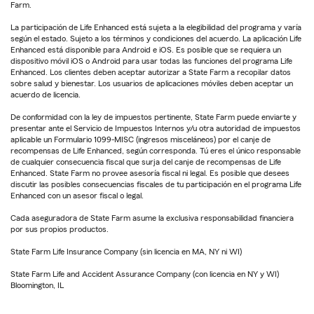
Farm.
La participación de Life Enhanced está sujeta a la elegibilidad del programa y varía
según el estado. Sujeto a los términos y condiciones del acuerdo. La aplicación Life
Enhanced está disponible para Android e iOS. Es posible que se requiera un
dispositivo móvil iOS o Android para usar todas las funciones del programa Life
Enhanced. Los clientes deben aceptar autorizar a State Farm a recopilar datos
sobre salud y bienestar. Los usuarios de aplicaciones móviles deben aceptar un
acuerdo de licencia.
De conformidad con la ley de impuestos pertinente, State Farm puede enviarte y
presentar ante el Servicio de Impuestos Internos y/u otra autoridad de impuestos
aplicable un Formulario 1099-MISC (ingresos misceláneos) por el canje de
recompensas de Life Enhanced, según corresponda. Tú eres el único responsable
de cualquier consecuencia fiscal que surja del canje de recompensas de Life
Enhanced. State Farm no provee asesoría fiscal ni legal. Es posible que desees
discutir las posibles consecuencias fiscales de tu participación en el programa Life
Enhanced con un asesor fiscal o legal.
Cada aseguradora de State Farm asume la exclusiva responsabilidad financiera
por sus propios productos.
State Farm Life Insurance Company (sin licencia en MA, NY ni WI)
State Farm Life and Accident Assurance Company (con licencia en NY y WI)
Bloomington, IL