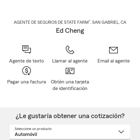
®
AGENTE DE SEGUROS DE STATE FARM
,
SAN GABRIEL
, CA
Ed Cheng
Agente de texto
Llamar al agente
Email al agente
Pagar una factura
Obtén una tarjeta
de identificación
¿Le gustaría obtener una cotización?
Seleccione un producto
Seleccione
un
nombre