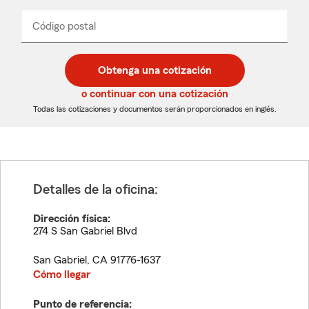
de
producto
del
Código postal
Ingresa
Ingresa
_____
menú
un
un
desplegable
código
código
postal
postal
Obtenga una cotización
de
de
5
5
o continuar con una cotización
dígitos
dígitos
Todas las cotizaciones y documentos serán proporcionados en inglés.
Detalles de la oficina:
Dirección física:
274 S San Gabriel Blvd
San Gabriel
,
CA
91776-1637
Cómo llegar
Punto de referencia: