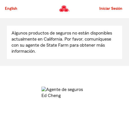
Pasar
al
English
Iniciar Sesión
contenido
principal
Comienzo
del
Algunos productos de seguros no están disponibles
contenido
actualmente en California. Por favor, comuníquese
principal
con su agente de State Farm para obtener más
información.