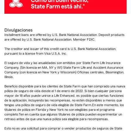
Divulgaciones
Installment loans are offered by U.S. Bank National Association. Deposit products
are offered by U.S. Bank National Association. Member FDIC.
The creditor and issuer of this credit card is U.S. Bank National Association,
pursuant to a license from Visa U.S.A. Inc.
El seguro de vida y las anualidades son emitidos por State Farm Life Insurance
Company. (Sin licencia en MA, NY y WI) State Farm Life and Accident Assurance
Company (con licencia en New York y Wisconsin) Oficinas centrales, Bloomington,
Illinois.
Beneficio disponible para los clientes de State Farm que han comprado una nueva
póliza de seguro de vida desde el 1 de enero de 2022. Si bien cualquier persona
mayor de 18 años puede unirse a Life Enhanced, es posible que ciertas funciones
de la aplicación, incluyendo las recompensas, no estén disponibles a menos que
tengas una póliza de seguro de vida elegible de State Farm.En este momento, los
titulares de póliza en Florida y New York no son elegibles para el programa
completo.Ten en cuenta que algunos titulares de póliza pueden experimentar un
retraso antes de que una nueva póliza sea elegible para recompensas.
Esto no es una solicitud para comprar o vender productos de seguros de State