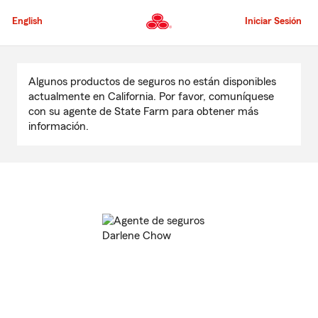
Pasar
al
English
Iniciar Sesión
contenido
principal
Comienzo
del
Algunos productos de seguros no están disponibles
contenido
actualmente en California. Por favor, comuníquese
principal
con su agente de State Farm para obtener más
información.