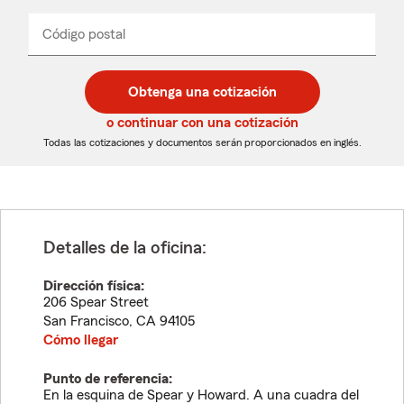
de
producto
del
Código postal
Ingresa
Ingresa
_____
menú
un
un
desplegable
código
código
postal
postal
Obtenga una cotización
de
de
5
5
o continuar con una cotización
dígitos
dígitos
Todas las cotizaciones y documentos serán proporcionados en inglés.
Detalles de la oficina:
Dirección física:
206 Spear Street
San Francisco
,
CA
94105
Cómo llegar
Punto de referencia:
En la esquina de Spear y Howard. A una cuadra del