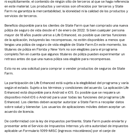
ni explícitamente, el contenido de ningún sitio de terceros al que se haga referencia
en este material. Los productos y servicios son ofrecidos por terceros y State
Farm no garantiza la mercantabilidad, la idoneidad ni la calidad de los productos y
servicios de terceros.
Beneficio disponible para los clientes de State Farm que han comprado una nueva
póliza de seguro de vida desde el 1 de enero de 2022. Si bien cualquier persona
mayor de 18 años puede unirse a Life Enhanced, es posible que ciertas funciones
de la aplicación, incluyendo las recompensas, no estén disponibles a menos que
tengas una póliza de seguro de vida elegible de State Farm.En este momento, los
titulares de póliza en Florida y New York no son elegibles para el programa
completo.Ten en cuenta que algunos titulares de póliza pueden experimentar un
retraso antes de que una nueva póliza sea elegible para recompensas.
Esto no es una solicitud para comprar o vender productos de seguros de State
Farm.
La participación de Life Enhanced está sujeta a la elegibilidad del programa y varía
según el estado. Sujeto a los términos y condiciones del acuerdo. La aplicación Life
Enhanced está disponible para Android e iOS. Es posible que se requiera un
dispositivo móvil iOS o Android para usar todas las funciones del programa Life
Enhanced. Los clientes deben aceptar autorizar a State Farm a recopilar datos
sobre salud y bienestar. Los usuarios de aplicaciones móviles deben aceptar un
acuerdo de licencia.
De conformidad con la ley de impuestos pertinente, State Farm puede enviarte y
presentar ante el Servicio de Impuestos Internos y/u otra autoridad de impuestos
aplicable un Formulario 1099-MISC (ingresos misceláneos) por el canje de