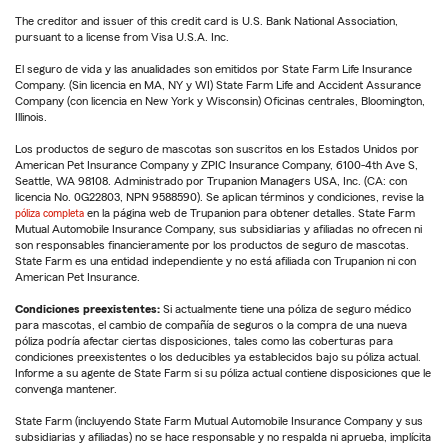
The creditor and issuer of this credit card is U.S. Bank National Association,
pursuant to a license from Visa U.S.A. Inc.
El seguro de vida y las anualidades son emitidos por State Farm Life Insurance
Company. (Sin licencia en MA, NY y WI) State Farm Life and Accident Assurance
Company (con licencia en New York y Wisconsin) Oficinas centrales, Bloomington,
Illinois.
Los productos de seguro de mascotas son suscritos en los Estados Unidos por
American Pet Insurance Company y ZPIC Insurance Company, 6100-4th Ave S,
Seattle, WA 98108. Administrado por Trupanion Managers USA, Inc. (CA: con
licencia No. 0G22803, NPN 9588590). Se aplican términos y condiciones, revise la
póliza completa
en la página web de Trupanion para obtener detalles. State Farm
Mutual Automobile Insurance Company, sus subsidiarias y afiliadas no ofrecen ni
son responsables financieramente por los productos de seguro de mascotas.
State Farm es una entidad independiente y no está afiliada con Trupanion ni con
American Pet Insurance.
Condiciones preexistentes:
Si actualmente tiene una póliza de seguro médico
para mascotas, el cambio de compañía de seguros o la compra de una nueva
póliza podría afectar ciertas disposiciones, tales como las coberturas para
condiciones preexistentes o los deducibles ya establecidos bajo su póliza actual.
Informe a su agente de State Farm si su póliza actual contiene disposiciones que le
convenga mantener.
State Farm (incluyendo State Farm Mutual Automobile Insurance Company y sus
subsidiarias y afiliadas) no se hace responsable y no respalda ni aprueba, implícita