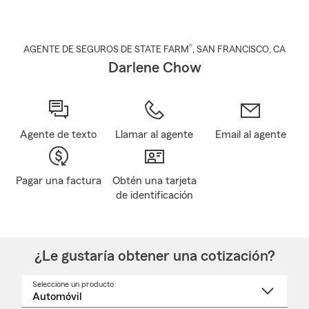
®
AGENTE DE SEGUROS DE STATE FARM
,
SAN FRANCISCO
, CA
Darlene Chow
Agente de texto
Llamar al agente
Email al agente
Pagar una factura
Obtén una tarjeta
de identificación
¿Le gustaría obtener una cotización?
Seleccione un producto
Seleccione
un
nombre