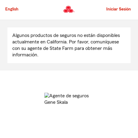
Pasar
al
English
Iniciar Sesión
contenido
principal
Comienzo
del
Algunos productos de seguros no están disponibles
contenido
actualmente en California. Por favor, comuníquese
principal
con su agente de State Farm para obtener más
información.