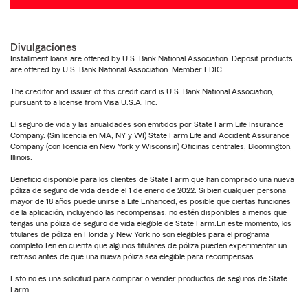
Divulgaciones
Installment loans are offered by U.S. Bank National Association. Deposit products
are offered by U.S. Bank National Association. Member FDIC.
The creditor and issuer of this credit card is U.S. Bank National Association,
pursuant to a license from Visa U.S.A. Inc.
El seguro de vida y las anualidades son emitidos por State Farm Life Insurance
Company. (Sin licencia en MA, NY y WI) State Farm Life and Accident Assurance
Company (con licencia en New York y Wisconsin) Oficinas centrales, Bloomington,
Illinois.
Beneficio disponible para los clientes de State Farm que han comprado una nueva
póliza de seguro de vida desde el 1 de enero de 2022. Si bien cualquier persona
mayor de 18 años puede unirse a Life Enhanced, es posible que ciertas funciones
de la aplicación, incluyendo las recompensas, no estén disponibles a menos que
tengas una póliza de seguro de vida elegible de State Farm.En este momento, los
titulares de póliza en Florida y New York no son elegibles para el programa
completo.Ten en cuenta que algunos titulares de póliza pueden experimentar un
retraso antes de que una nueva póliza sea elegible para recompensas.
Esto no es una solicitud para comprar o vender productos de seguros de State
Farm.