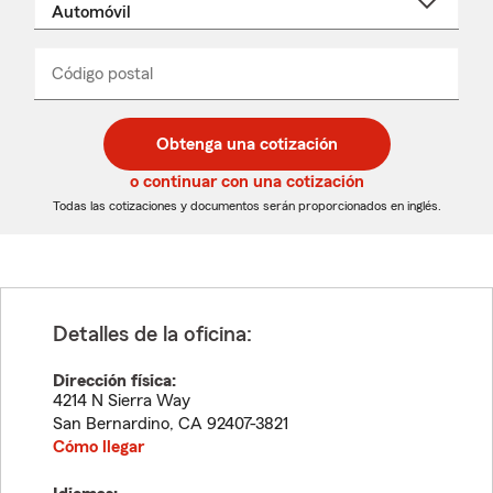
un
nombre
de
producto
del
Código postal
Ingresa
Ingresa
_____
menú
un
un
desplegable
código
código
postal
postal
Obtenga una cotización
de
de
5
5
o continuar con una cotización
dígitos
dígitos
Todas las cotizaciones y documentos serán proporcionados en inglés.
Detalles de la oficina:
Dirección física:
4214 N Sierra Way
San Bernardino
,
CA
92407-3821
Cómo llegar