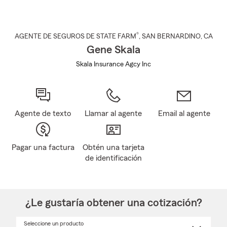
®
AGENTE DE SEGUROS DE STATE FARM
,
SAN BERNARDINO
, CA
Gene Skala
Skala Insurance Agcy Inc
Agente de texto
Llamar al agente
Email al agente
Pagar una factura
Obtén una tarjeta
de identificación
¿Le gustaría obtener una cotización?
Seleccione un producto
Seleccione