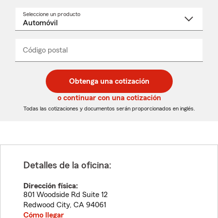
Seleccione un producto
Seleccione
un
nombre
de
producto
del
Código postal
Ingresa
Ingresa
_____
menú
un
un
desplegable
código
código
postal
postal
Obtenga una cotización
de
de
5
5
o continuar con una cotización
dígitos
dígitos
Todas las cotizaciones y documentos serán proporcionados en inglés.
Detalles de la oficina:
Dirección física:
801 Woodside Rd Suite 12
Redwood City
,
CA
94061
Cómo llegar