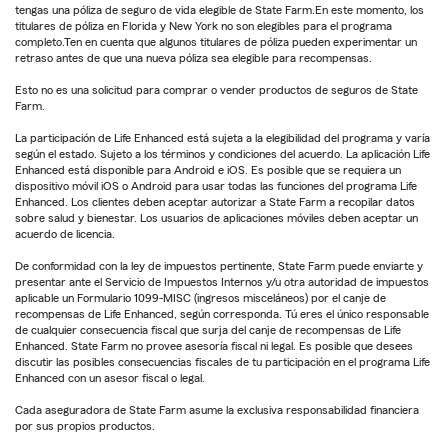
tengas una póliza de seguro de vida elegible de State Farm.En este momento, los
titulares de póliza en Florida y New York no son elegibles para el programa
completo.Ten en cuenta que algunos titulares de póliza pueden experimentar un
retraso antes de que una nueva póliza sea elegible para recompensas.
Esto no es una solicitud para comprar o vender productos de seguros de State
Farm.
La participación de Life Enhanced está sujeta a la elegibilidad del programa y varía
según el estado. Sujeto a los términos y condiciones del acuerdo. La aplicación Life
Enhanced está disponible para Android e iOS. Es posible que se requiera un
dispositivo móvil iOS o Android para usar todas las funciones del programa Life
Enhanced. Los clientes deben aceptar autorizar a State Farm a recopilar datos
sobre salud y bienestar. Los usuarios de aplicaciones móviles deben aceptar un
acuerdo de licencia.
De conformidad con la ley de impuestos pertinente, State Farm puede enviarte y
presentar ante el Servicio de Impuestos Internos y/u otra autoridad de impuestos
aplicable un Formulario 1099-MISC (ingresos misceláneos) por el canje de
recompensas de Life Enhanced, según corresponda. Tú eres el único responsable
de cualquier consecuencia fiscal que surja del canje de recompensas de Life
Enhanced. State Farm no provee asesoría fiscal ni legal. Es posible que desees
discutir las posibles consecuencias fiscales de tu participación en el programa Life
Enhanced con un asesor fiscal o legal.
Cada aseguradora de State Farm asume la exclusiva responsabilidad financiera
por sus propios productos.