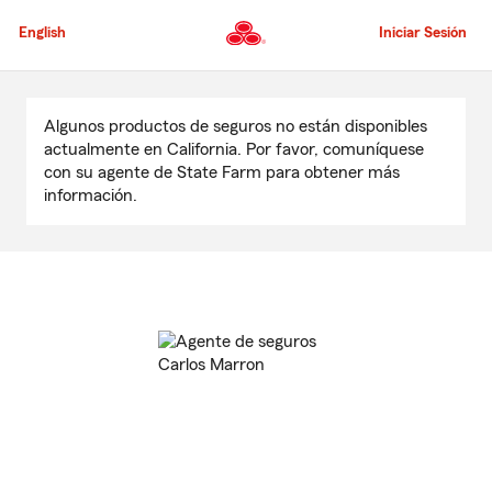
Pasar
al
English
Iniciar Sesión
contenido
principal
Comienzo
del
Algunos productos de seguros no están disponibles
contenido
actualmente en California. Por favor, comuníquese
principal
con su agente de State Farm para obtener más
información.