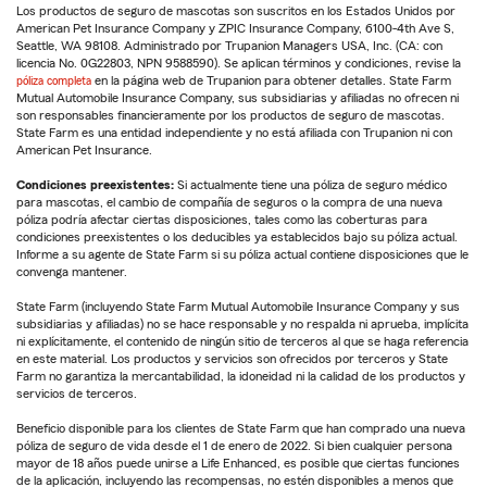
Los productos de seguro de mascotas son suscritos en los Estados Unidos por
American Pet Insurance Company y ZPIC Insurance Company, 6100-4th Ave S,
Seattle, WA 98108. Administrado por Trupanion Managers USA, Inc. (CA: con
licencia No. 0G22803, NPN 9588590). Se aplican términos y condiciones, revise la
póliza completa
en la página web de Trupanion para obtener detalles. State Farm
Mutual Automobile Insurance Company, sus subsidiarias y afiliadas no ofrecen ni
son responsables financieramente por los productos de seguro de mascotas.
State Farm es una entidad independiente y no está afiliada con Trupanion ni con
American Pet Insurance.
Condiciones preexistentes:
Si actualmente tiene una póliza de seguro médico
para mascotas, el cambio de compañía de seguros o la compra de una nueva
póliza podría afectar ciertas disposiciones, tales como las coberturas para
condiciones preexistentes o los deducibles ya establecidos bajo su póliza actual.
Informe a su agente de State Farm si su póliza actual contiene disposiciones que le
convenga mantener.
State Farm (incluyendo State Farm Mutual Automobile Insurance Company y sus
subsidiarias y afiliadas) no se hace responsable y no respalda ni aprueba, implícita
ni explícitamente, el contenido de ningún sitio de terceros al que se haga referencia
en este material. Los productos y servicios son ofrecidos por terceros y State
Farm no garantiza la mercantabilidad, la idoneidad ni la calidad de los productos y
servicios de terceros.
Beneficio disponible para los clientes de State Farm que han comprado una nueva
póliza de seguro de vida desde el 1 de enero de 2022. Si bien cualquier persona
mayor de 18 años puede unirse a Life Enhanced, es posible que ciertas funciones
de la aplicación, incluyendo las recompensas, no estén disponibles a menos que