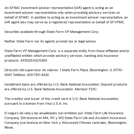
An SFIMC investment adviser representative (IAR) agent is acting as an
investment adviser representative only when providing advisory services on
behalf of SFIMC. In addition to acting as an investment adviser representative, an
IAR agent also may serve as a registered representative on behalf of SFVPMC.
Securities available through State Farm VP Management Corp.
Neither State Farm nor its agents provide tax or legal advice.
State Farm VP Management Corp. is a separate entity from those affiliated and/or
unaffiliated entities which provide advisory services, banking and insurance
products. AP2025/02/0260
Dirección del supervisor de valores: 1 State Farm Plaza, Bloomington, IL 61710-
0001 Teléfono: 209-790-4432
Installment loans are offered by U.S. Bank National Association. Deposit products
are offered by U.S. Bank National Association. Member FDIC.
The creditor and issuer of this credit card is U.S. Bank National Association,
pursuant to a license from Visa U.S.A. Inc.
El seguro de vida y las anualidades son emitidos por State Farm Life Insurance
Company. (Sin licencia en MA, NY y WI) State Farm Life and Accident Assurance
Company (con licencia en New York y Wisconsin) Oficinas centrales, Bloomington,
Illinois.