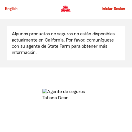
Pasar
al
English
Iniciar Sesión
contenido
principal
Comienzo
del
Algunos productos de seguros no están disponibles
contenido
actualmente en California. Por favor, comuníquese
principal
con su agente de State Farm para obtener más
información.