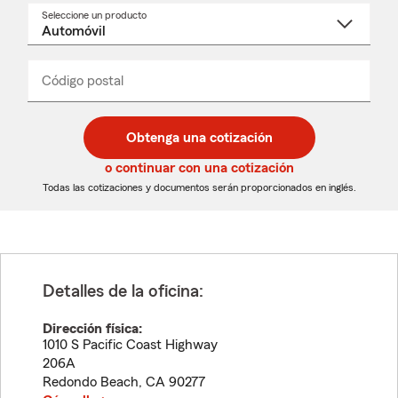
Seleccione un producto
Seleccione
un
nombre
de
producto
del
Código postal
Ingresa
Ingresa
_____
menú
un
un
desplegable
código
código
postal
postal
Obtenga una cotización
de
de
5
5
o continuar con una cotización
dígitos
dígitos
Todas las cotizaciones y documentos serán proporcionados en inglés.
Detalles de la oficina:
Dirección física:
1010 S Pacific Coast Highway
206A
Redondo Beach
,
CA
90277