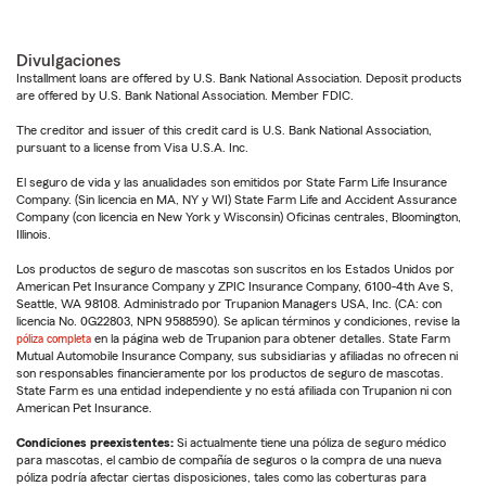
Divulgaciones
Installment loans are offered by U.S. Bank National Association. Deposit products
are offered by U.S. Bank National Association. Member FDIC.
The creditor and issuer of this credit card is U.S. Bank National Association,
pursuant to a license from Visa U.S.A. Inc.
El seguro de vida y las anualidades son emitidos por State Farm Life Insurance
Company. (Sin licencia en MA, NY y WI) State Farm Life and Accident Assurance
Company (con licencia en New York y Wisconsin) Oficinas centrales, Bloomington,
Illinois.
Los productos de seguro de mascotas son suscritos en los Estados Unidos por
American Pet Insurance Company y ZPIC Insurance Company, 6100-4th Ave S,
Seattle, WA 98108. Administrado por Trupanion Managers USA, Inc. (CA: con
licencia No. 0G22803, NPN 9588590). Se aplican términos y condiciones, revise la
póliza completa
en la página web de Trupanion para obtener detalles. State Farm
Mutual Automobile Insurance Company, sus subsidiarias y afiliadas no ofrecen ni
son responsables financieramente por los productos de seguro de mascotas.
State Farm es una entidad independiente y no está afiliada con Trupanion ni con
American Pet Insurance.
Condiciones preexistentes:
Si actualmente tiene una póliza de seguro médico
para mascotas, el cambio de compañía de seguros o la compra de una nueva
póliza podría afectar ciertas disposiciones, tales como las coberturas para