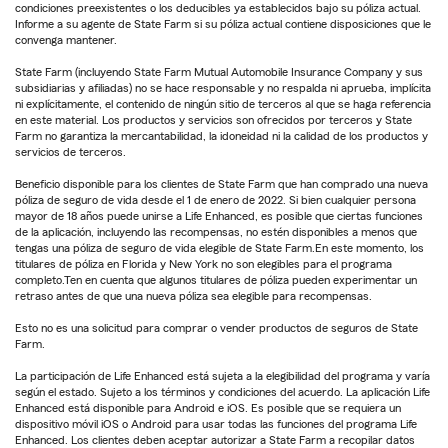
condiciones preexistentes o los deducibles ya establecidos bajo su póliza actual.
Informe a su agente de State Farm si su póliza actual contiene disposiciones que le
convenga mantener.
State Farm (incluyendo State Farm Mutual Automobile Insurance Company y sus
subsidiarias y afiliadas) no se hace responsable y no respalda ni aprueba, implícita
ni explícitamente, el contenido de ningún sitio de terceros al que se haga referencia
en este material. Los productos y servicios son ofrecidos por terceros y State
Farm no garantiza la mercantabilidad, la idoneidad ni la calidad de los productos y
servicios de terceros.
Beneficio disponible para los clientes de State Farm que han comprado una nueva
póliza de seguro de vida desde el 1 de enero de 2022. Si bien cualquier persona
mayor de 18 años puede unirse a Life Enhanced, es posible que ciertas funciones
de la aplicación, incluyendo las recompensas, no estén disponibles a menos que
tengas una póliza de seguro de vida elegible de State Farm.En este momento, los
titulares de póliza en Florida y New York no son elegibles para el programa
completo.Ten en cuenta que algunos titulares de póliza pueden experimentar un
retraso antes de que una nueva póliza sea elegible para recompensas.
Esto no es una solicitud para comprar o vender productos de seguros de State
Farm.
La participación de Life Enhanced está sujeta a la elegibilidad del programa y varía
según el estado. Sujeto a los términos y condiciones del acuerdo. La aplicación Life
Enhanced está disponible para Android e iOS. Es posible que se requiera un
dispositivo móvil iOS o Android para usar todas las funciones del programa Life
Enhanced. Los clientes deben aceptar autorizar a State Farm a recopilar datos