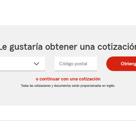
Le gustaría obtener una cotizació
cione
Código postal
Ingresa
Ingresa
Obteng
_____
un
un
re
código
código
cto
o continuar con una cotización
postal
postal
de
de
Todas las cotizaciones y documentos serán proporcionados en inglés.
egable
5
5
dígitos
dígitos