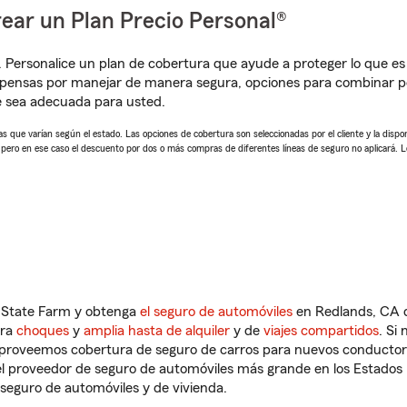
ear un Plan Precio Personal®
. Personalice un plan de cobertura que ayude a proteger lo que es 
pensas por manejar de manera segura, opciones para combinar pó
e sea adecuada para usted.
 que varían según el estado. Las opciones de cobertura son seleccionadas por el cliente y la disponib
, pero en ese caso el descuento por dos o más compras de diferentes líneas de seguro no aplicará. 
n State Farm y obtenga
el seguro de automóviles
en Redlands, CA q
tra
choques
y
amplia hasta de alquiler
y de
viajes compartidos
. Si
s proveemos cobertura de seguro de carros para nuevos conductores
l proveedor de seguro de automóviles más grande en los Estados
seguro de automóviles y de vivienda.