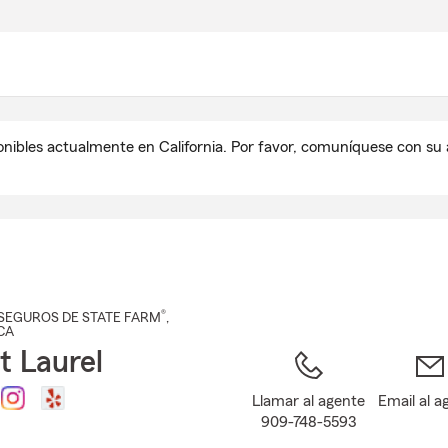
Pasar
al
contenido
principal
onibles actualmente en California. Por favor, comuníquese con s
®
SEGUROS DE STATE FARM
,
 CA
t Laurel
Llamar al agente
Email al a
909-748-5593