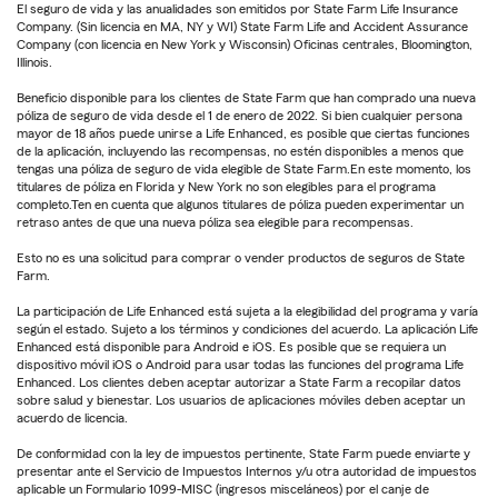
El seguro de vida y las anualidades son emitidos por State Farm Life Insurance
Company. (Sin licencia en MA, NY y WI) State Farm Life and Accident Assurance
Company (con licencia en New York y Wisconsin) Oficinas centrales, Bloomington,
Illinois.
Beneficio disponible para los clientes de State Farm que han comprado una nueva
póliza de seguro de vida desde el 1 de enero de 2022. Si bien cualquier persona
mayor de 18 años puede unirse a Life Enhanced, es posible que ciertas funciones
de la aplicación, incluyendo las recompensas, no estén disponibles a menos que
tengas una póliza de seguro de vida elegible de State Farm.En este momento, los
titulares de póliza en Florida y New York no son elegibles para el programa
completo.Ten en cuenta que algunos titulares de póliza pueden experimentar un
retraso antes de que una nueva póliza sea elegible para recompensas.
Esto no es una solicitud para comprar o vender productos de seguros de State
Farm.
La participación de Life Enhanced está sujeta a la elegibilidad del programa y varía
según el estado. Sujeto a los términos y condiciones del acuerdo. La aplicación Life
Enhanced está disponible para Android e iOS. Es posible que se requiera un
dispositivo móvil iOS o Android para usar todas las funciones del programa Life
Enhanced. Los clientes deben aceptar autorizar a State Farm a recopilar datos
sobre salud y bienestar. Los usuarios de aplicaciones móviles deben aceptar un
acuerdo de licencia.
De conformidad con la ley de impuestos pertinente, State Farm puede enviarte y
presentar ante el Servicio de Impuestos Internos y/u otra autoridad de impuestos
aplicable un Formulario 1099-MISC (ingresos misceláneos) por el canje de