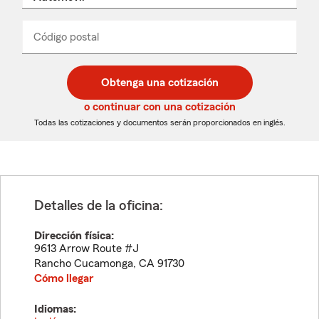
nombre
de
producto
del
Código postal
Ingresa
Ingresa
_____
menú
un
un
desplegable
código
código
postal
postal
Obtenga una cotización
de
de
5
5
o continuar con una cotización
dígitos
dígitos
Todas las cotizaciones y documentos serán proporcionados en inglés.
Detalles de la oficina:
Dirección física:
9613 Arrow Route #J
Rancho Cucamonga
,
CA
91730
Cómo llegar
Idiomas: