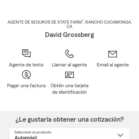
®
AGENTE DE SEGUROS DE STATE FARM
,
RANCHO CUCAMONGA
,
CA
David Grossberg
Agente de texto
Llamar al agente
Email al agente
Pagar una factura
Obtén una tarjeta
de identificación
¿Le gustaría obtener una cotización?
Seleccione un producto
Seleccione
un