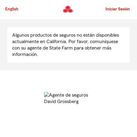
Pasar
al
English
Iniciar Sesión
contenido
principal
Comienzo
del
Algunos productos de seguros no están disponibles
contenido
actualmente en California. Por favor, comuníquese
principal
con su agente de State Farm para obtener más
información.