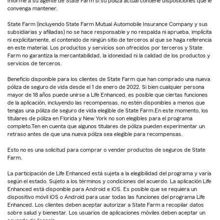
Informe a su agente de State Farm si su póliza actual contiene disposiciones que le
convenga mantener.
State Farm (incluyendo State Farm Mutual Automobile Insurance Company y sus
subsidiarias y afiliadas) no se hace responsable y no respalda ni aprueba, implícita
ni explícitamente, el contenido de ningún sitio de terceros al que se haga referencia
en este material. Los productos y servicios son ofrecidos por terceros y State
Farm no garantiza la mercantabilidad, la idoneidad ni la calidad de los productos y
servicios de terceros.
Beneficio disponible para los clientes de State Farm que han comprado una nueva
póliza de seguro de vida desde el 1 de enero de 2022. Si bien cualquier persona
mayor de 18 años puede unirse a Life Enhanced, es posible que ciertas funciones
de la aplicación, incluyendo las recompensas, no estén disponibles a menos que
tengas una póliza de seguro de vida elegible de State Farm.En este momento, los
titulares de póliza en Florida y New York no son elegibles para el programa
completo.Ten en cuenta que algunos titulares de póliza pueden experimentar un
retraso antes de que una nueva póliza sea elegible para recompensas.
Esto no es una solicitud para comprar o vender productos de seguros de State
Farm.
La participación de Life Enhanced está sujeta a la elegibilidad del programa y varía
según el estado. Sujeto a los términos y condiciones del acuerdo. La aplicación Life
Enhanced está disponible para Android e iOS. Es posible que se requiera un
dispositivo móvil iOS o Android para usar todas las funciones del programa Life
Enhanced. Los clientes deben aceptar autorizar a State Farm a recopilar datos
sobre salud y bienestar. Los usuarios de aplicaciones móviles deben aceptar un