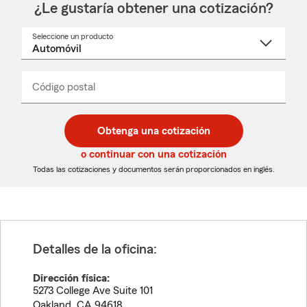
¿Le gustaría obtener una cotización?
Seleccione un producto
Seleccione
un
nombre
de
producto
del
Código postal
Ingresa
Ingresa
_____
menú
un
un
desplegable
código
código
postal
postal
Obtenga una cotización
de
de
5
5
o continuar con una cotización
dígitos
dígitos
Todas las cotizaciones y documentos serán proporcionados en inglés.
Detalles de la oficina:
Dirección física:
5273 College Ave Suite 101
Oakland
,
CA
94618