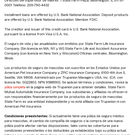
Dirección del supervisor de valores: 1 State Farm Plaza, Bloomington, IL 61710-
0001 Teléfono: 209-790-4432
Installment loans are offered by U.S. Bank National Association. Deposit products
are offered by U.S. Bank National Association. Member FDIC.
The creditor and issuer of this credit card is U.S. Bank National Association,
pursuant to a license from Visa U.S.A. Inc.
El seguro de vida y las anualidades son emitidos por State Farm Life Insurance
Company. (Sin licencia en MA, NY y WI) State Farm Life and Accident Assurance
Company (con licencia en New York y Wisconsin) Oficinas centrales, Bloomington,
Illinois.
Los productos de seguro de mascotas son suscritos en los Estados Unidos por
American Pet Insurance Company y ZPIC Insurance Company, 6100-4th Ave S,
Seattle, WA 98108. Administrado por Trupanion Managers USA, Inc. (CA: con
licencia No. 0G22803, NPN 9588590). Se aplican términos y condiciones, revise la
póliza completa
en la página web de Trupanion para obtener detalles. State Farm
Mutual Automobile Insurance Company, sus subsidiarias y afiliadas no ofrecen ni
son responsables financieramente por los productos de seguro de mascotas.
State Farm es una entidad independiente y no está afiliada con Trupanion ni con
American Pet Insurance.
Condiciones preexistentes:
Si actualmente tiene una póliza de seguro médico
para mascotas, el cambio de compañía de seguros o la compra de una nueva
póliza podría afectar ciertas disposiciones, tales como las coberturas para
condiciones preexistentes o los deducibles ya establecidos bajo su póliza actual.