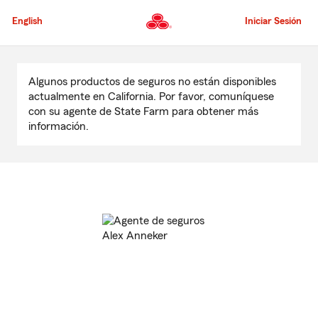
Pasar
al
English
Iniciar Sesión
contenido
principal
Comienzo
del
Algunos productos de seguros no están disponibles
contenido
actualmente en California. Por favor, comuníquese
principal
con su agente de State Farm para obtener más
información.