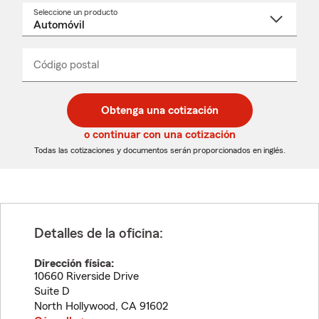
Seleccione un producto
Seleccione
un
nombre
de
producto
del
Código postal
Ingresa
Ingresa
_____
menú
un
un
desplegable
código
código
postal
postal
Obtenga una cotización
de
de
5
5
o continuar con una cotización
dígitos
dígitos
Todas las cotizaciones y documentos serán proporcionados en inglés.
Detalles de la oficina:
Dirección física:
10660 Riverside Drive
Suite D
North Hollywood
,
CA
91602