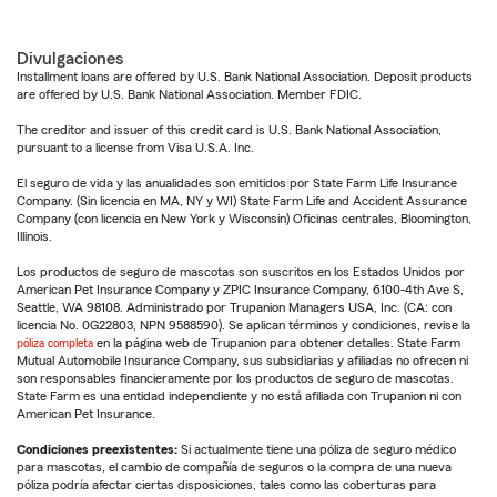
Divulgaciones
Installment loans are offered by U.S. Bank National Association. Deposit products
are offered by U.S. Bank National Association. Member FDIC.
The creditor and issuer of this credit card is U.S. Bank National Association,
pursuant to a license from Visa U.S.A. Inc.
El seguro de vida y las anualidades son emitidos por State Farm Life Insurance
Company. (Sin licencia en MA, NY y WI) State Farm Life and Accident Assurance
Company (con licencia en New York y Wisconsin) Oficinas centrales, Bloomington,
Illinois.
Los productos de seguro de mascotas son suscritos en los Estados Unidos por
American Pet Insurance Company y ZPIC Insurance Company, 6100-4th Ave S,
Seattle, WA 98108. Administrado por Trupanion Managers USA, Inc. (CA: con
licencia No. 0G22803, NPN 9588590). Se aplican términos y condiciones, revise la
póliza completa
en la página web de Trupanion para obtener detalles. State Farm
Mutual Automobile Insurance Company, sus subsidiarias y afiliadas no ofrecen ni
son responsables financieramente por los productos de seguro de mascotas.
State Farm es una entidad independiente y no está afiliada con Trupanion ni con
American Pet Insurance.
Condiciones preexistentes:
Si actualmente tiene una póliza de seguro médico
para mascotas, el cambio de compañía de seguros o la compra de una nueva
póliza podría afectar ciertas disposiciones, tales como las coberturas para