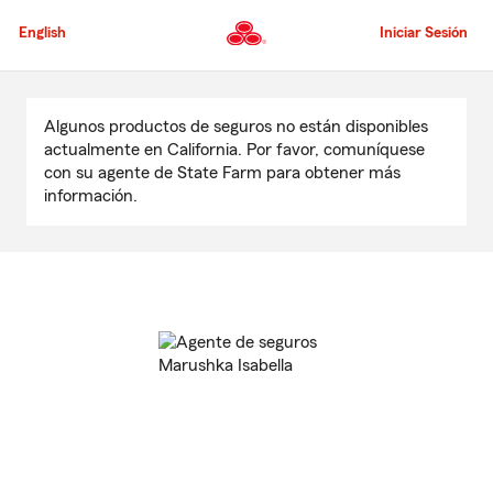
Pasar
al
English
Iniciar Sesión
contenido
principal
Comienzo
del
Algunos productos de seguros no están disponibles
contenido
actualmente en California. Por favor, comuníquese
principal
con su agente de State Farm para obtener más
información.