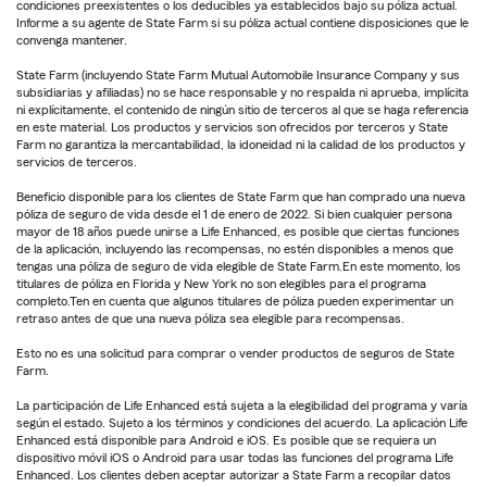
condiciones preexistentes o los deducibles ya establecidos bajo su póliza actual.
Informe a su agente de State Farm si su póliza actual contiene disposiciones que le
convenga mantener.
State Farm (incluyendo State Farm Mutual Automobile Insurance Company y sus
subsidiarias y afiliadas) no se hace responsable y no respalda ni aprueba, implícita
ni explícitamente, el contenido de ningún sitio de terceros al que se haga referencia
en este material. Los productos y servicios son ofrecidos por terceros y State
Farm no garantiza la mercantabilidad, la idoneidad ni la calidad de los productos y
servicios de terceros.
Beneficio disponible para los clientes de State Farm que han comprado una nueva
póliza de seguro de vida desde el 1 de enero de 2022. Si bien cualquier persona
mayor de 18 años puede unirse a Life Enhanced, es posible que ciertas funciones
de la aplicación, incluyendo las recompensas, no estén disponibles a menos que
tengas una póliza de seguro de vida elegible de State Farm.En este momento, los
titulares de póliza en Florida y New York no son elegibles para el programa
completo.Ten en cuenta que algunos titulares de póliza pueden experimentar un
retraso antes de que una nueva póliza sea elegible para recompensas.
Esto no es una solicitud para comprar o vender productos de seguros de State
Farm.
La participación de Life Enhanced está sujeta a la elegibilidad del programa y varía
según el estado. Sujeto a los términos y condiciones del acuerdo. La aplicación Life
Enhanced está disponible para Android e iOS. Es posible que se requiera un
dispositivo móvil iOS o Android para usar todas las funciones del programa Life
Enhanced. Los clientes deben aceptar autorizar a State Farm a recopilar datos