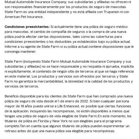
Mutual Automobile Insurance Company, sus subsidiarias y afiliadas no ofrecen ni
son responsables financieramente por los productos de seguro de mascotas.
State Farm es una entidad independiente y no está afiliada con Trupanion ni con
American Pet Insurance.
Condiciones preexistentes:
Si actualmente tiene una póliza de seguro médico
para mascotas, el cambio de compañía de seguros o la compra de una nueva
póliza podría afectar ciertas disposiciones, tales como las coberturas para
condiciones preexistentes o los deducibles ya establecidos bajo su póliza actual.
Informe a su agente de State Farm si su póliza actual contiene disposiciones que le
convenga mantener.
State Farm (incluyendo State Farm Mutual Automobile Insurance Company y sus
subsidiarias y afiliadas) no se hace responsable y no respalda ni aprueba, implícita
ni explícitamente, el contenido de ningún sitio de terceros al que se haga referencia
en este material. Los productos y servicios son ofrecidos por terceros y State
Farm no garantiza la mercantabilidad, la idoneidad ni la calidad de los productos y
servicios de terceros.
Beneficio disponible para los clientes de State Farm que han comprado una nueva
póliza de seguro de vida desde el 1 de enero de 2022. Si bien cualquier persona
mayor de 18 años puede unirse a Life Enhanced, es posible que ciertas funciones
de la aplicación, incluyendo las recompensas, no estén disponibles a menos que
tengas una póliza de seguro de vida elegible de State Farm.En este momento, los
titulares de póliza en Florida y New York no son elegibles para el programa
completo.Ten en cuenta que algunos titulares de póliza pueden experimentar un
retraso antes de que una nueva póliza sea elegible para recompensas.