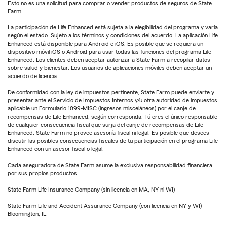
Esto no es una solicitud para comprar o vender productos de seguros de State
Farm.
La participación de Life Enhanced está sujeta a la elegibilidad del programa y varía
según el estado. Sujeto a los términos y condiciones del acuerdo. La aplicación Life
Enhanced está disponible para Android e iOS. Es posible que se requiera un
dispositivo móvil iOS o Android para usar todas las funciones del programa Life
Enhanced. Los clientes deben aceptar autorizar a State Farm a recopilar datos
sobre salud y bienestar. Los usuarios de aplicaciones móviles deben aceptar un
acuerdo de licencia.
De conformidad con la ley de impuestos pertinente, State Farm puede enviarte y
presentar ante el Servicio de Impuestos Internos y/u otra autoridad de impuestos
aplicable un Formulario 1099-MISC (ingresos misceláneos) por el canje de
recompensas de Life Enhanced, según corresponda. Tú eres el único responsable
de cualquier consecuencia fiscal que surja del canje de recompensas de Life
Enhanced. State Farm no provee asesoría fiscal ni legal. Es posible que desees
discutir las posibles consecuencias fiscales de tu participación en el programa Life
Enhanced con un asesor fiscal o legal.
Cada aseguradora de State Farm asume la exclusiva responsabilidad financiera
por sus propios productos.
State Farm Life Insurance Company (sin licencia en MA, NY ni WI)
State Farm Life and Accident Assurance Company (con licencia en NY y WI)
Bloomington, IL