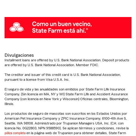
Divulgaciones
Installment loans are offered by U.S. Bank National Association. Deposit products
are offered by U.S. Bank National Association. Member FDIC.
The creditor and issuer of this credit card is U.S. Bank National Association,
pursuant to a license from Visa U.S.A. Inc.
El seguro de vida y las anualidades son emitidos por State Farm Life Insurance
Company. (Sin licencia en MA, NY y WI) State Farm Life and Accident Assurance
Company (con licencia en New York y Wisconsin) Oficinas centrales, Bloomington,
Illinois.
Los productos de seguro de mascotas son suscritos en los Estados Unidos por
American Pet Insurance Company y ZPIC Insurance Company, 6100-4th Ave S,
Seattle, WA 98108. Administrado por Trupanion Managers USA, Inc. (CA: con
licencia No. 0G22803, NPN 9588590). Se aplican términos y condiciones, revise la
póliza completa
en la página web de Trupanion para obtener detalles. State Farm