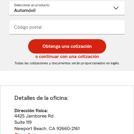
Seleccione un producto
Seleccione
un
nombre
de
producto
del
Código postal
Ingresa
Ingresa
_____
menú
un
un
desplegable
código
código
postal
postal
Obtenga una cotización
de
de
5
5
o continuar con una cotización
dígitos
dígitos
Todas las cotizaciones y documentos serán proporcionados en inglés.
Detalles de la oficina:
Dirección física:
4425 Jamboree Rd
Suite 119
Newport Beach
,
CA
92660-2161