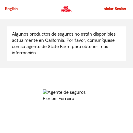
Pasar
al
English
Iniciar Sesión
contenido
principal
Comienzo
del
Algunos productos de seguros no están disponibles
contenido
actualmente en California. Por favor, comuníquese
principal
con su agente de State Farm para obtener más
información.