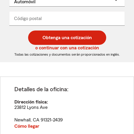
un
nombre
de
producto
del
Código postal
Ingresa
Ingresa
_____
menú
un
un
desplegable
código
código
postal
postal
Obtenga una cotización
de
de
5
5
o continuar con una cotización
dígitos
dígitos
Todas las cotizaciones y documentos serán proporcionados en inglés.
Detalles de la oficina:
Dirección física:
23812 Lyons Ave
Newhall
,
CA
91321-2439
Cómo llegar