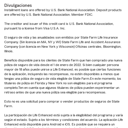
Divulgaciones
Installment loans are offered by U.S. Bank National Association. Deposit products
are offered by U.S. Bank National Association. Member FDIC.
The creditor and issuer of this credit card is U.S. Bank National Association,
pursuant to a license from Visa U.S.A. Inc.
El seguro de vida y las anualidades son emitidos por State Farm Life Insurance
Company. (Sin licencia en MA, NY y WI) State Farm Life and Accident Assurance
Company (con licencia en New York y Wisconsin) Oficinas centrales, Bloomington,
Illinois.
Beneficio disponible para los clientes de State Farm que han comprado una nueva
póliza de seguro de vida desde el 1 de enero de 2022. Si bien cualquier persona
mayor de 18 años puede unirse a Life Enhanced, es posible que ciertas funciones
de la aplicación, incluyendo las recompensas, no estén disponibles a menos que
tengas una póliza de seguro de vida elegible de State Farm.En este momento, los
titulares de póliza en Florida y New York no son elegibles para el programa
completo.Ten en cuenta que algunos titulares de póliza pueden experimentar un
retraso antes de que una nueva póliza sea elegible para recompensas.
Esto no es una solicitud para comprar o vender productos de seguros de State
Farm.
La participación de Life Enhanced está sujeta a la elegibilidad del programa y varía
según el estado. Sujeto a los términos y condiciones del acuerdo. La aplicación Life
Enhanced está disponible para Android e iOS. Es posible que se requiera un