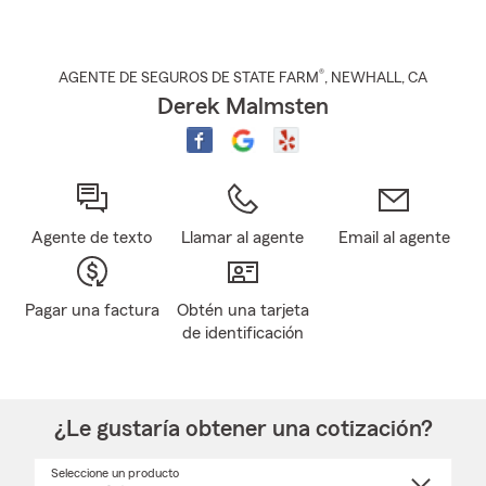
®
AGENTE DE SEGUROS DE STATE FARM
,
NEWHALL
, CA
Derek Malmsten
Agente de texto
Llamar al agente
Email al agente
Pagar una factura
Obtén una tarjeta
de identificación
¿Le gustaría obtener una cotización?
Seleccione un producto
Seleccione