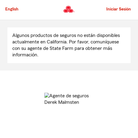
Pasar
al
English
Iniciar Sesión
contenido
principal
Comienzo
del
Algunos productos de seguros no están disponibles
contenido
actualmente en California. Por favor, comuníquese
principal
con su agente de State Farm para obtener más
información.