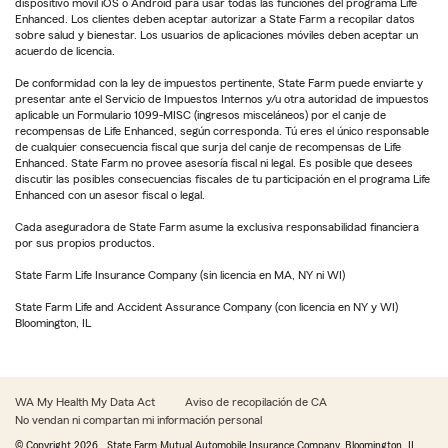
dispositivo móvil iOS o Android para usar todas las funciones del programa Life
Enhanced. Los clientes deben aceptar autorizar a State Farm a recopilar datos
sobre salud y bienestar. Los usuarios de aplicaciones móviles deben aceptar un
acuerdo de licencia.
De conformidad con la ley de impuestos pertinente, State Farm puede enviarte y
presentar ante el Servicio de Impuestos Internos y/u otra autoridad de impuestos
aplicable un Formulario 1099-MISC (ingresos misceláneos) por el canje de
recompensas de Life Enhanced, según corresponda. Tú eres el único responsable
de cualquier consecuencia fiscal que surja del canje de recompensas de Life
Enhanced. State Farm no provee asesoría fiscal ni legal. Es posible que desees
discutir las posibles consecuencias fiscales de tu participación en el programa Life
Enhanced con un asesor fiscal o legal.
Cada aseguradora de State Farm asume la exclusiva responsabilidad financiera
por sus propios productos.
State Farm Life Insurance Company (sin licencia en MA, NY ni WI)
State Farm Life and Accident Assurance Company (con licencia en NY y WI)
Bloomington, IL
WA My Health My Data Act
Aviso de recopilación de CA
No vendan ni compartan mi información personal
© Copyright
2026
, State Farm Mutual Automobile Insurance Company, Bloomington, IL