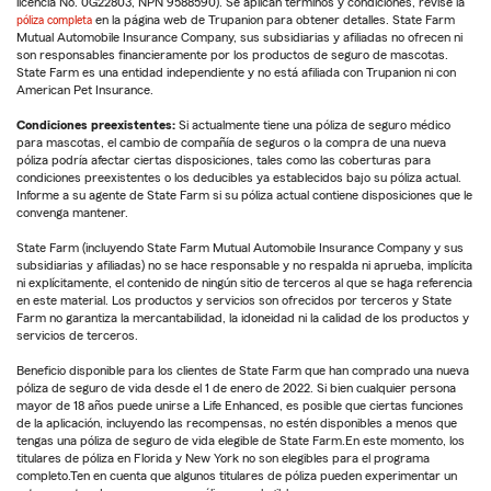
licencia No. 0G22803, NPN 9588590). Se aplican términos y condiciones, revise la
póliza completa
en la página web de Trupanion para obtener detalles. State Farm
Mutual Automobile Insurance Company, sus subsidiarias y afiliadas no ofrecen ni
son responsables financieramente por los productos de seguro de mascotas.
State Farm es una entidad independiente y no está afiliada con Trupanion ni con
American Pet Insurance.
Condiciones preexistentes:
Si actualmente tiene una póliza de seguro médico
para mascotas, el cambio de compañía de seguros o la compra de una nueva
póliza podría afectar ciertas disposiciones, tales como las coberturas para
condiciones preexistentes o los deducibles ya establecidos bajo su póliza actual.
Informe a su agente de State Farm si su póliza actual contiene disposiciones que le
convenga mantener.
State Farm (incluyendo State Farm Mutual Automobile Insurance Company y sus
subsidiarias y afiliadas) no se hace responsable y no respalda ni aprueba, implícita
ni explícitamente, el contenido de ningún sitio de terceros al que se haga referencia
en este material. Los productos y servicios son ofrecidos por terceros y State
Farm no garantiza la mercantabilidad, la idoneidad ni la calidad de los productos y
servicios de terceros.
Beneficio disponible para los clientes de State Farm que han comprado una nueva
póliza de seguro de vida desde el 1 de enero de 2022. Si bien cualquier persona
mayor de 18 años puede unirse a Life Enhanced, es posible que ciertas funciones
de la aplicación, incluyendo las recompensas, no estén disponibles a menos que
tengas una póliza de seguro de vida elegible de State Farm.En este momento, los
titulares de póliza en Florida y New York no son elegibles para el programa
completo.Ten en cuenta que algunos titulares de póliza pueden experimentar un