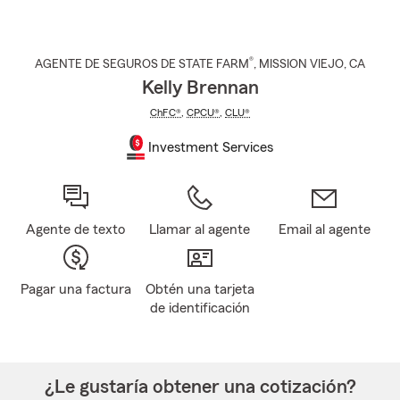
®
AGENTE DE SEGUROS DE STATE FARM
,
MISSION VIEJO
, CA
Kelly Brennan
ChFC®
,
CPCU®
,
CLU®
Investment Services
Agente de texto
Llamar al agente
Email al agente
Pagar una factura
Obtén una tarjeta
de identificación
¿Le gustaría obtener una cotización?