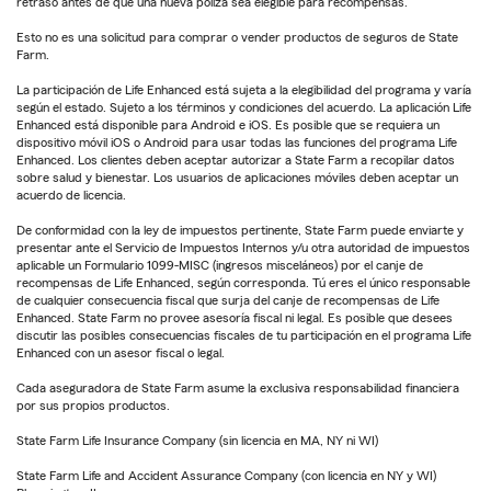
retraso antes de que una nueva póliza sea elegible para recompensas.
Esto no es una solicitud para comprar o vender productos de seguros de State
Farm.
La participación de Life Enhanced está sujeta a la elegibilidad del programa y varía
según el estado. Sujeto a los términos y condiciones del acuerdo. La aplicación Life
Enhanced está disponible para Android e iOS. Es posible que se requiera un
dispositivo móvil iOS o Android para usar todas las funciones del programa Life
Enhanced. Los clientes deben aceptar autorizar a State Farm a recopilar datos
sobre salud y bienestar. Los usuarios de aplicaciones móviles deben aceptar un
acuerdo de licencia.
De conformidad con la ley de impuestos pertinente, State Farm puede enviarte y
presentar ante el Servicio de Impuestos Internos y/u otra autoridad de impuestos
aplicable un Formulario 1099-MISC (ingresos misceláneos) por el canje de
recompensas de Life Enhanced, según corresponda. Tú eres el único responsable
de cualquier consecuencia fiscal que surja del canje de recompensas de Life
Enhanced. State Farm no provee asesoría fiscal ni legal. Es posible que desees
discutir las posibles consecuencias fiscales de tu participación en el programa Life
Enhanced con un asesor fiscal o legal.
Cada aseguradora de State Farm asume la exclusiva responsabilidad financiera
por sus propios productos.
State Farm Life Insurance Company (sin licencia en MA, NY ni WI)
State Farm Life and Accident Assurance Company (con licencia en NY y WI)