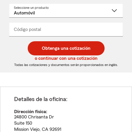
Seleccione un producto
Seleccione
un
nombre
de
producto
del
Código postal
Ingresa
Ingresa
_____
menú
un
un
desplegable
código
código
postal
postal
Obtenga una cotización
de
de
5
5
o continuar con una cotización
dígitos
dígitos
Todas las cotizaciones y documentos serán proporcionados en inglés.
Detalles de la oficina:
Dirección física:
24800 Chrisanta Dr
Suite 150
Mission Viejo
,
CA
92691