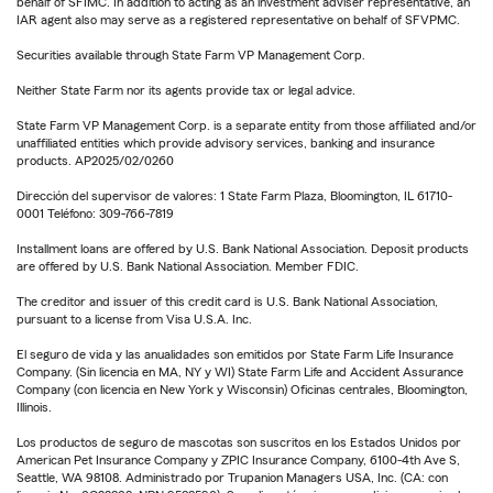
behalf of SFIMC. In addition to acting as an investment adviser representative, an
IAR agent also may serve as a registered representative on behalf of SFVPMC.
Securities available through State Farm VP Management Corp.
Neither State Farm nor its agents provide tax or legal advice.
State Farm VP Management Corp. is a separate entity from those affiliated and/or
unaffiliated entities which provide advisory services, banking and insurance
products. AP2025/02/0260
Dirección del supervisor de valores: 1 State Farm Plaza, Bloomington, IL 61710-
0001 Teléfono: 309-766-7819
Installment loans are offered by U.S. Bank National Association. Deposit products
are offered by U.S. Bank National Association. Member FDIC.
The creditor and issuer of this credit card is U.S. Bank National Association,
pursuant to a license from Visa U.S.A. Inc.
El seguro de vida y las anualidades son emitidos por State Farm Life Insurance
Company. (Sin licencia en MA, NY y WI) State Farm Life and Accident Assurance
Company (con licencia en New York y Wisconsin) Oficinas centrales, Bloomington,
Illinois.
Los productos de seguro de mascotas son suscritos en los Estados Unidos por
American Pet Insurance Company y ZPIC Insurance Company, 6100-4th Ave S,
Seattle, WA 98108. Administrado por Trupanion Managers USA, Inc. (CA: con