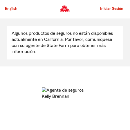
Pasar
al
English
Iniciar Sesión
contenido
principal
Comienzo
del
Algunos productos de seguros no están disponibles
contenido
actualmente en California. Por favor, comuníquese
principal
con su agente de State Farm para obtener más
información.