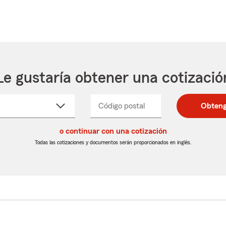
Le gustaría obtener una cotizació
cione
Código postal
Ingresa
Ingresa
Obteng
_____
un
un
re
código
código
cto
o continuar con una cotización
postal
postal
de
de
Todas las cotizaciones y documentos serán proporcionados en inglés.
egable
5
5
dígitos
dígitos