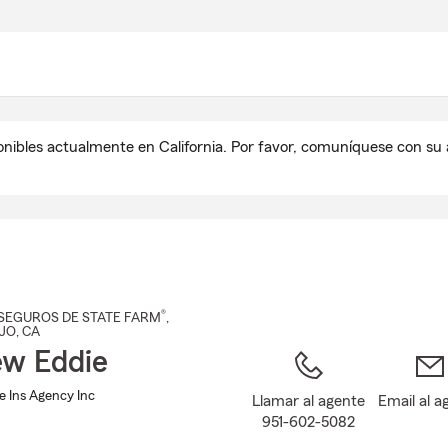
Pasar
al
contenido
principal
onibles actualmente en California. Por favor, comuníquese con s
®
SEGUROS DE STATE FARM
,
EJO
, CA
w Eddie
 Ins Agency Inc
Llamar al agente
Email al a
951-602-5082