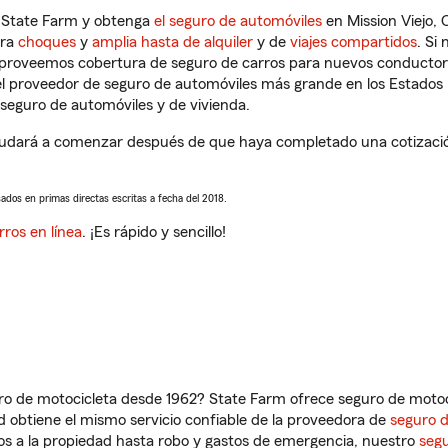
n State Farm y obtenga
el seguro de automóviles
en Mission Viejo, 
tra
choques
y
amplia hasta de alquiler
y de
viajes compartidos
. Si
s proveemos cobertura de seguro de carros para nuevos conductores
l proveedor de seguro de automóviles más grande en los Estados
seguro de automóviles y de vivienda.
yudará a comenzar después de que haya completado una cotización
sados en primas directas escritas a fecha del 2018.
rros en línea
. ¡Es rápido y sencillo!
ro de motocicleta desde 1962? State Farm ofrece seguro de motoci
 obtiene el mismo servicio confiable de la proveedora de
seguro 
os a la propiedad hasta robo y gastos de emergencia, nuestro
segu