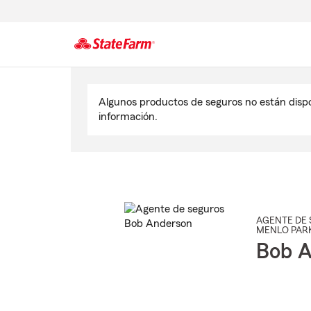
Comienzo
del
Algunos productos de seguros no están disp
contenido
información.
principal
AGENTE DE 
MENLO PAR
Bob A