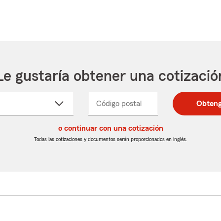
Le gustaría obtener una cotizació
cione
Código postal
Ingresa
Ingresa
Obteng
_____
un
un
re
código
código
cto
o continuar con una cotización
postal
postal
de
de
Todas las cotizaciones y documentos serán proporcionados en inglés.
egable
5
5
dígitos
dígitos