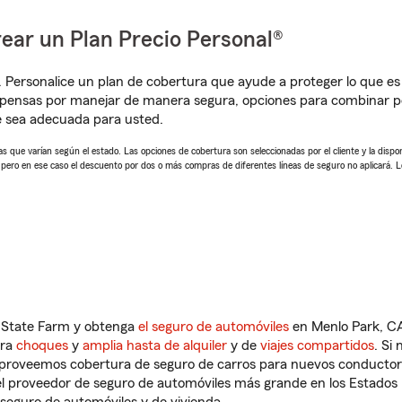
ear un Plan Precio Personal®
. Personalice un plan de cobertura que ayude a proteger lo que es 
mpensas por manejar de manera segura, opciones para combinar p
e sea adecuada para usted.
 que varían según el estado. Las opciones de cobertura son seleccionadas por el cliente y la disponib
, pero en ese caso el descuento por dos o más compras de diferentes líneas de seguro no aplicará. 
n State Farm y obtenga
el seguro de automóviles
en Menlo Park, CA
tra
choques
y
amplia hasta de alquiler
y de
viajes compartidos
. Si
s proveemos cobertura de seguro de carros para nuevos conductores
l proveedor de seguro de automóviles más grande en los Estados