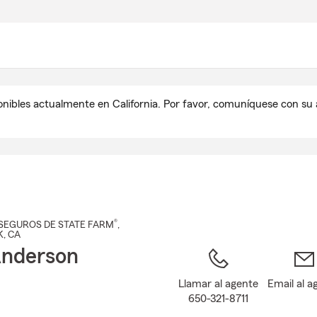
Pasar
al
contenido
principal
onibles actualmente en California. Por favor, comuníquese con s
®
SEGUROS DE STATE FARM
,
K
, CA
nderson
Llamar al agente
Email al a
650-321-8711