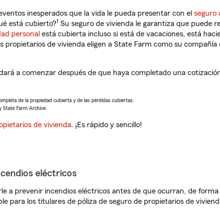
eventos inesperados que la vida le pueda presentar con el
seguro 
1
é está cubierto?
Su seguro de vivienda le garantiza que puede re
dad personal
está cubierta incluso si está de vacaciones, está haci
propietarios de vivienda eligen a State Farm como su compañía 
ará a comenzar después de que haya completado una cotización 
completa de la propiedad cubierta y de las pérdidas cubiertas.
y State Farm Archive.
opietarios de vivienda
. ¡Es rápido y sencillo!
ncendios eléctricos
e a prevenir incendios eléctricos antes de que ocurran, de forma 
le para los titulares de póliza de seguro de propietarios de vivie