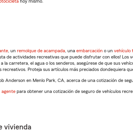
tocicleta
hoy mismo.
ante
, un
remolque de acampada
, una
embarcación
o un
vehículo 
ista de actividades recreativas que puede disfrutar con ellos! Los 
a la carretera, el agua o los senderos, asegúrese de que sus vehí
 recreativos. Proteja sus artículos más preciados dondequiera qu
b Anderson en Menlo Park, CA, acerca de una cotización de segur
n agente
para obtener una cotización de seguro de vehículos recre
e vivienda