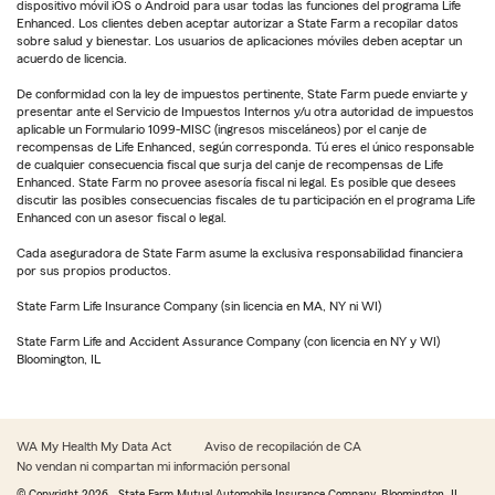
dispositivo móvil iOS o Android para usar todas las funciones del programa Life
Enhanced. Los clientes deben aceptar autorizar a State Farm a recopilar datos
sobre salud y bienestar. Los usuarios de aplicaciones móviles deben aceptar un
acuerdo de licencia.
De conformidad con la ley de impuestos pertinente, State Farm puede enviarte y
presentar ante el Servicio de Impuestos Internos y/u otra autoridad de impuestos
aplicable un Formulario 1099-MISC (ingresos misceláneos) por el canje de
recompensas de Life Enhanced, según corresponda. Tú eres el único responsable
de cualquier consecuencia fiscal que surja del canje de recompensas de Life
Enhanced. State Farm no provee asesoría fiscal ni legal. Es posible que desees
discutir las posibles consecuencias fiscales de tu participación en el programa Life
Enhanced con un asesor fiscal o legal.
Cada aseguradora de State Farm asume la exclusiva responsabilidad financiera
por sus propios productos.
State Farm Life Insurance Company (sin licencia en MA, NY ni WI)
State Farm Life and Accident Assurance Company (con licencia en NY y WI)
Bloomington, IL
WA My Health My Data Act
Aviso de recopilación de CA
No vendan ni compartan mi información personal
© Copyright
2026
, State Farm Mutual Automobile Insurance Company, Bloomington, IL