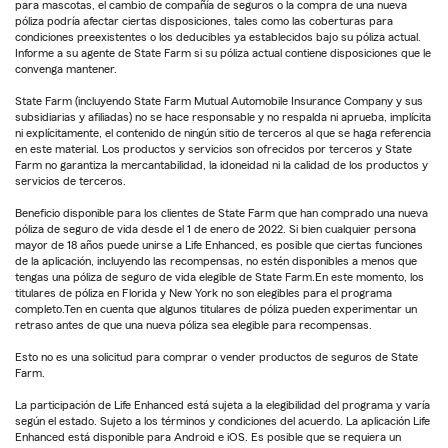
para mascotas, el cambio de compañía de seguros o la compra de una nueva
póliza podría afectar ciertas disposiciones, tales como las coberturas para
condiciones preexistentes o los deducibles ya establecidos bajo su póliza actual.
Informe a su agente de State Farm si su póliza actual contiene disposiciones que le
convenga mantener.
State Farm (incluyendo State Farm Mutual Automobile Insurance Company y sus
subsidiarias y afiliadas) no se hace responsable y no respalda ni aprueba, implícita
ni explícitamente, el contenido de ningún sitio de terceros al que se haga referencia
en este material. Los productos y servicios son ofrecidos por terceros y State
Farm no garantiza la mercantabilidad, la idoneidad ni la calidad de los productos y
servicios de terceros.
Beneficio disponible para los clientes de State Farm que han comprado una nueva
póliza de seguro de vida desde el 1 de enero de 2022. Si bien cualquier persona
mayor de 18 años puede unirse a Life Enhanced, es posible que ciertas funciones
de la aplicación, incluyendo las recompensas, no estén disponibles a menos que
tengas una póliza de seguro de vida elegible de State Farm.En este momento, los
titulares de póliza en Florida y New York no son elegibles para el programa
completo.Ten en cuenta que algunos titulares de póliza pueden experimentar un
retraso antes de que una nueva póliza sea elegible para recompensas.
Esto no es una solicitud para comprar o vender productos de seguros de State
Farm.
La participación de Life Enhanced está sujeta a la elegibilidad del programa y varía
según el estado. Sujeto a los términos y condiciones del acuerdo. La aplicación Life
Enhanced está disponible para Android e iOS. Es posible que se requiera un