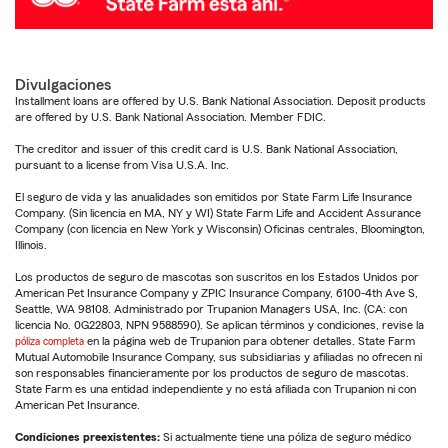
Divulgaciones
Installment loans are offered by U.S. Bank National Association. Deposit products
are offered by U.S. Bank National Association. Member FDIC.
The creditor and issuer of this credit card is U.S. Bank National Association,
pursuant to a license from Visa U.S.A. Inc.
El seguro de vida y las anualidades son emitidos por State Farm Life Insurance
Company. (Sin licencia en MA, NY y WI) State Farm Life and Accident Assurance
Company (con licencia en New York y Wisconsin) Oficinas centrales, Bloomington,
Illinois.
Los productos de seguro de mascotas son suscritos en los Estados Unidos por
American Pet Insurance Company y ZPIC Insurance Company, 6100-4th Ave S,
Seattle, WA 98108. Administrado por Trupanion Managers USA, Inc. (CA: con
licencia No. 0G22803, NPN 9588590). Se aplican términos y condiciones, revise la
póliza completa
en la página web de Trupanion para obtener detalles. State Farm
Mutual Automobile Insurance Company, sus subsidiarias y afiliadas no ofrecen ni
son responsables financieramente por los productos de seguro de mascotas.
State Farm es una entidad independiente y no está afiliada con Trupanion ni con
American Pet Insurance.
Condiciones preexistentes:
Si actualmente tiene una póliza de seguro médico