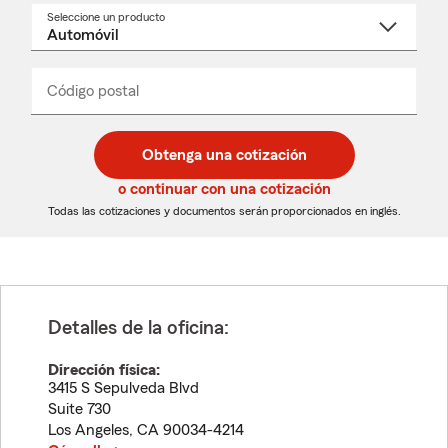
Seleccione un producto
Seleccione
un
nombre
de
producto
del
Código postal
Ingresa
Ingresa
_____
menú
un
un
desplegable
código
código
postal
postal
Obtenga una cotización
de
de
5
5
o continuar con una cotización
dígitos
dígitos
Todas las cotizaciones y documentos serán proporcionados en inglés.
Detalles de la oficina:
Dirección física:
3415 S Sepulveda Blvd
Suite 730
Los Angeles
,
CA
90034-4214