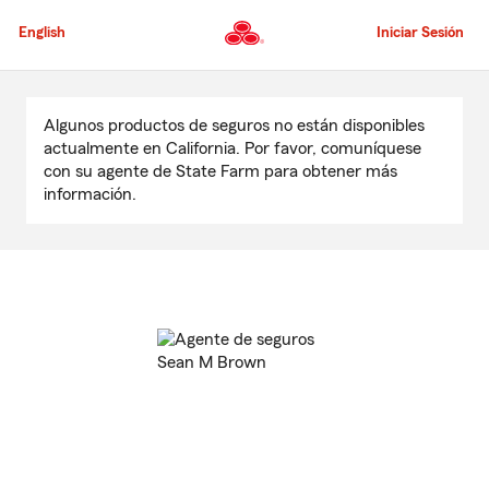
Pasar
al
English
Iniciar Sesión
contenido
principal
Comienzo
del
Algunos productos de seguros no están disponibles
contenido
actualmente en California. Por favor, comuníquese
principal
con su agente de State Farm para obtener más
información.