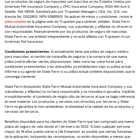
Los productos de seguro de mascotas son suscritos en los Estados Unidos por
American Pet Insurance Company y ZPIC Insurance Company, 6100-4th Ave S,
Seattle, WA 98108. Administrado por Trupanion Managers USA, Inc. (CA: con
licencia No. 0G22803, NPN 9588590). Se aplican términos y condiciones, revise la
póliza completa
en la página web de Trupanion para obtener detalles. State Farm
Mutual Automobile Insurance Company, sus subsidiarias y afiliadas no ofrecen ni
son responsables financieramente por los productos de seguro de mascotas.
State Farm es una entidad independiente y no está afiliada con Trupanion ni con
American Pet Insurance.
Condiciones preexistentes:
Si actualmente tiene una póliza de seguro médico
para mascotas, el cambio de compañía de seguros o la compra de una nueva
póliza podría afectar ciertas disposiciones, tales como las coberturas para
condiciones preexistentes o los deducibles ya establecidos bajo su póliza actual.
Informe a su agente de State Farm si su póliza actual contiene disposiciones que le
convenga mantener.
State Farm (incluyendo State Farm Mutual Automobile Insurance Company y sus
subsidiarias y afiliadas) no se hace responsable y no respalda ni aprueba, implícita
ni explícitamente, el contenido de ningún sitio de terceros al que se haga referencia
en este material. Los productos y servicios son ofrecidos por terceros y State
Farm no garantiza la mercantabilidad, la idoneidad ni la calidad de los productos y
servicios de terceros.
Beneficio disponible para los clientes de State Farm que han comprado una nueva
póliza de seguro de vida desde el 1 de enero de 2022. Si bien cualquier persona
mayor de 18 años puede unirse a Life Enhanced, es posible que ciertas funciones
de la aplicación, incluyendo las recompensas, no estén disponibles a menos que