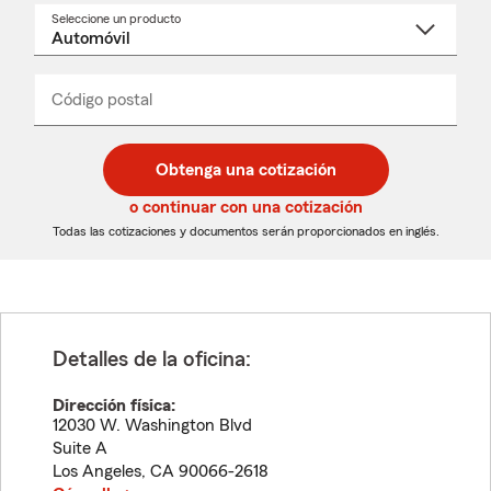
Seleccione un producto
Seleccione
un
nombre
de
producto
del
Código postal
Ingresa
Ingresa
_____
menú
un
un
desplegable
código
código
postal
postal
Obtenga una cotización
de
de
5
5
o continuar con una cotización
dígitos
dígitos
Todas las cotizaciones y documentos serán proporcionados en inglés.
Detalles de la oficina:
Dirección física:
12030 W. Washington Blvd
Suite A
Los Angeles
,
CA
90066-2618