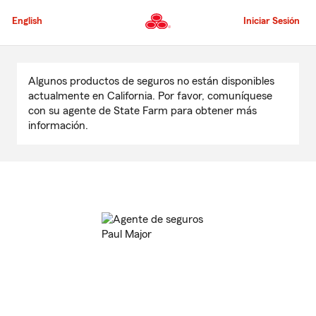
Pasar
al
English
Iniciar Sesión
contenido
principal
Comienzo
del
Algunos productos de seguros no están disponibles
contenido
actualmente en California. Por favor, comuníquese
principal
con su agente de State Farm para obtener más
información.