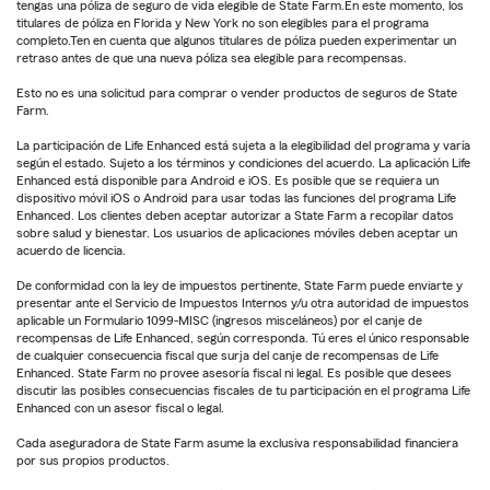
tengas una póliza de seguro de vida elegible de State Farm.En este momento, los
titulares de póliza en Florida y New York no son elegibles para el programa
completo.Ten en cuenta que algunos titulares de póliza pueden experimentar un
retraso antes de que una nueva póliza sea elegible para recompensas.
Esto no es una solicitud para comprar o vender productos de seguros de State
Farm.
La participación de Life Enhanced está sujeta a la elegibilidad del programa y varía
según el estado. Sujeto a los términos y condiciones del acuerdo. La aplicación Life
Enhanced está disponible para Android e iOS. Es posible que se requiera un
dispositivo móvil iOS o Android para usar todas las funciones del programa Life
Enhanced. Los clientes deben aceptar autorizar a State Farm a recopilar datos
sobre salud y bienestar. Los usuarios de aplicaciones móviles deben aceptar un
acuerdo de licencia.
De conformidad con la ley de impuestos pertinente, State Farm puede enviarte y
presentar ante el Servicio de Impuestos Internos y/u otra autoridad de impuestos
aplicable un Formulario 1099-MISC (ingresos misceláneos) por el canje de
recompensas de Life Enhanced, según corresponda. Tú eres el único responsable
de cualquier consecuencia fiscal que surja del canje de recompensas de Life
Enhanced. State Farm no provee asesoría fiscal ni legal. Es posible que desees
discutir las posibles consecuencias fiscales de tu participación en el programa Life
Enhanced con un asesor fiscal o legal.
Cada aseguradora de State Farm asume la exclusiva responsabilidad financiera
por sus propios productos.