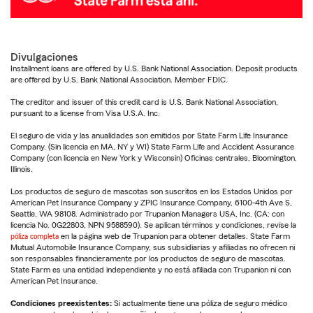
Divulgaciones
Installment loans are offered by U.S. Bank National Association. Deposit products
are offered by U.S. Bank National Association. Member FDIC.
The creditor and issuer of this credit card is U.S. Bank National Association,
pursuant to a license from Visa U.S.A. Inc.
El seguro de vida y las anualidades son emitidos por State Farm Life Insurance
Company. (Sin licencia en MA, NY y WI) State Farm Life and Accident Assurance
Company (con licencia en New York y Wisconsin) Oficinas centrales, Bloomington,
Illinois.
Los productos de seguro de mascotas son suscritos en los Estados Unidos por
American Pet Insurance Company y ZPIC Insurance Company, 6100-4th Ave S,
Seattle, WA 98108. Administrado por Trupanion Managers USA, Inc. (CA: con
licencia No. 0G22803, NPN 9588590). Se aplican términos y condiciones, revise la
póliza completa
en la página web de Trupanion para obtener detalles. State Farm
Mutual Automobile Insurance Company, sus subsidiarias y afiliadas no ofrecen ni
son responsables financieramente por los productos de seguro de mascotas.
State Farm es una entidad independiente y no está afiliada con Trupanion ni con
American Pet Insurance.
Condiciones preexistentes:
Si actualmente tiene una póliza de seguro médico