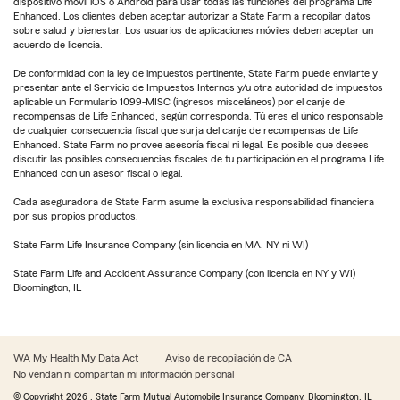
dispositivo móvil iOS o Android para usar todas las funciones del programa Life
Enhanced. Los clientes deben aceptar autorizar a State Farm a recopilar datos
sobre salud y bienestar. Los usuarios de aplicaciones móviles deben aceptar un
acuerdo de licencia.
De conformidad con la ley de impuestos pertinente, State Farm puede enviarte y
presentar ante el Servicio de Impuestos Internos y/u otra autoridad de impuestos
aplicable un Formulario 1099-MISC (ingresos misceláneos) por el canje de
recompensas de Life Enhanced, según corresponda. Tú eres el único responsable
de cualquier consecuencia fiscal que surja del canje de recompensas de Life
Enhanced. State Farm no provee asesoría fiscal ni legal. Es posible que desees
discutir las posibles consecuencias fiscales de tu participación en el programa Life
Enhanced con un asesor fiscal o legal.
Cada aseguradora de State Farm asume la exclusiva responsabilidad financiera
por sus propios productos.
State Farm Life Insurance Company (sin licencia en MA, NY ni WI)
State Farm Life and Accident Assurance Company (con licencia en NY y WI)
Bloomington, IL
WA My Health My Data Act
Aviso de recopilación de CA
No vendan ni compartan mi información personal
© Copyright
2026
, State Farm Mutual Automobile Insurance Company, Bloomington, IL