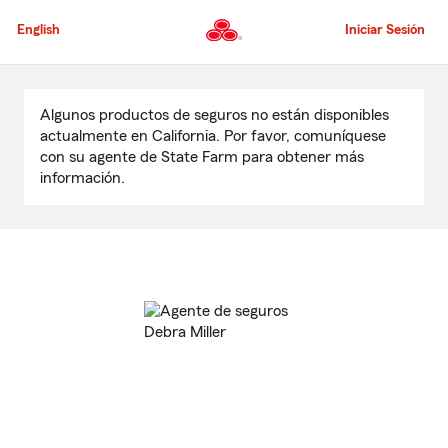
Pasar
al
English
Iniciar Sesión
contenido
principal
Comienzo
del
Algunos productos de seguros no están disponibles
contenido
actualmente en California. Por favor, comuníquese
principal
con su agente de State Farm para obtener más
información.