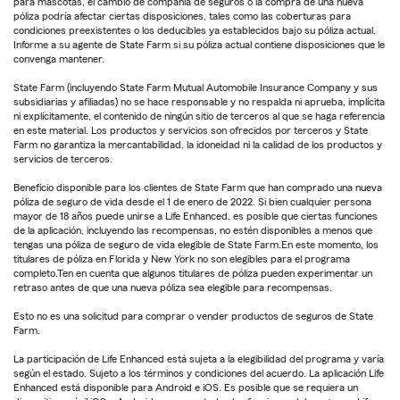
para mascotas, el cambio de compañía de seguros o la compra de una nueva
póliza podría afectar ciertas disposiciones, tales como las coberturas para
condiciones preexistentes o los deducibles ya establecidos bajo su póliza actual.
Informe a su agente de State Farm si su póliza actual contiene disposiciones que le
convenga mantener.
State Farm (incluyendo State Farm Mutual Automobile Insurance Company y sus
subsidiarias y afiliadas) no se hace responsable y no respalda ni aprueba, implícita
ni explícitamente, el contenido de ningún sitio de terceros al que se haga referencia
en este material. Los productos y servicios son ofrecidos por terceros y State
Farm no garantiza la mercantabilidad, la idoneidad ni la calidad de los productos y
servicios de terceros.
Beneficio disponible para los clientes de State Farm que han comprado una nueva
póliza de seguro de vida desde el 1 de enero de 2022. Si bien cualquier persona
mayor de 18 años puede unirse a Life Enhanced, es posible que ciertas funciones
de la aplicación, incluyendo las recompensas, no estén disponibles a menos que
tengas una póliza de seguro de vida elegible de State Farm.En este momento, los
titulares de póliza en Florida y New York no son elegibles para el programa
completo.Ten en cuenta que algunos titulares de póliza pueden experimentar un
retraso antes de que una nueva póliza sea elegible para recompensas.
Esto no es una solicitud para comprar o vender productos de seguros de State
Farm.
La participación de Life Enhanced está sujeta a la elegibilidad del programa y varía
según el estado. Sujeto a los términos y condiciones del acuerdo. La aplicación Life
Enhanced está disponible para Android e iOS. Es posible que se requiera un