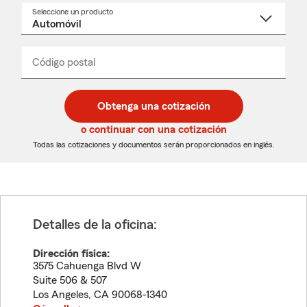
Seleccione un producto
Seleccione
un
nombre
de
producto
del
Código postal
Ingresa
Ingresa
_____
menú
un
un
desplegable
código
código
postal
postal
Obtenga una cotización
de
de
5
5
o continuar con una cotización
dígitos
dígitos
Todas las cotizaciones y documentos serán proporcionados en inglés.
Detalles de la oficina:
Dirección física:
3575 Cahuenga Blvd W
Suite 506 & 507
Los Angeles
,
CA
90068-1340