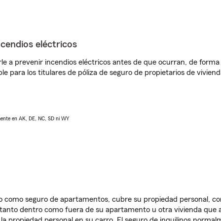
ncendios eléctricos
e a prevenir incendios eléctricos antes de que ocurran, de forma 
le para los titulares de póliza de seguro de propietarios de vivie
lmente en AK, DE, NC, SD ni WY
ido como seguro de apartamentos, cubre su propiedad personal, c
, tanto dentro como fuera de su apartamento u otra vivienda que a
 la propiedad personal en su carro. El seguro de inquilinos norma