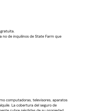
gratuita.
nda no de inquilinos de State Farm que
omo computadoras, televisores, aparatos
lquile. La cobertura del seguro de
lmente cubre pérdidas de su propiedad