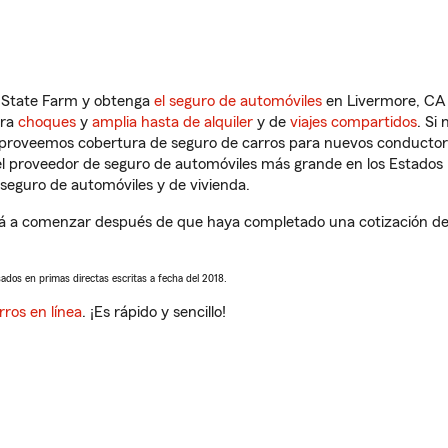
n State Farm y obtenga
el seguro de automóviles
en Livermore, CA 
tra
choques
y
amplia hasta de alquiler
y de
viajes compartidos
. Si
s proveemos cobertura de seguro de carros para nuevos conductores
l proveedor de seguro de automóviles más grande en los Estados
seguro de automóviles y de vivienda.
á a comenzar después de que haya completado una cotización de s
sados en primas directas escritas a fecha del 2018.
rros en línea
. ¡Es rápido y sencillo!