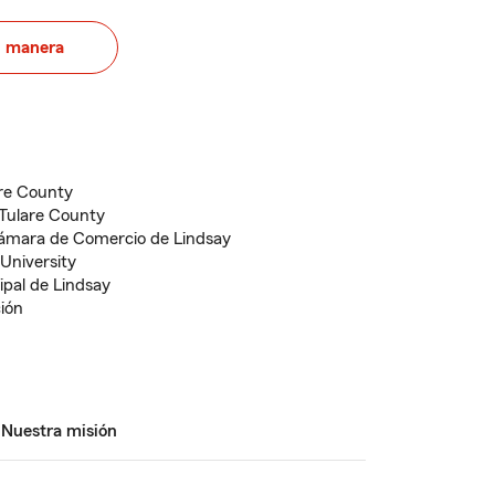
u manera
re County
 Tulare County
Cámara de Comercio de Lindsay
 University
pal de Lindsay
ción
Nuestra misión