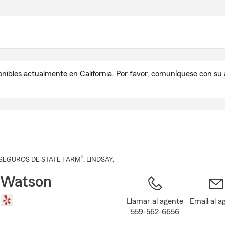
Pasar
al
contenido
principal
onibles actualmente en California. Por favor, comuníquese con s
®
SEGUROS DE STATE FARM
,
LINDSAY
,
 Watson
Llamar al agente
Email al a
559-562-6656