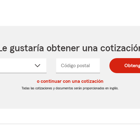
Le gustaría obtener una cotizació
cione
Código postal
Ingresa
Ingresa
Obteng
_____
un
un
re
código
código
cto
o continuar con una cotización
postal
postal
de
de
Todas las cotizaciones y documentos serán proporcionados en inglés.
egable
5
5
dígitos
dígitos