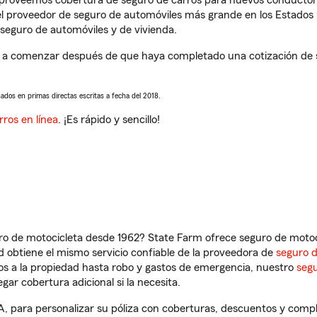
s proveemos cobertura de seguro de carros para nuevos conductores
l proveedor de seguro de automóviles más grande en los Estados
seguro de automóviles y de vivienda.
 a comenzar después de que haya completado una cotización de seg
sados en primas directas escritas a fecha del 2018.
rros en línea
. ¡Es rápido y sencillo!
ro de motocicleta desde 1962? State Farm ofrece seguro de motoci
 obtiene el mismo servicio confiable de la proveedora de
seguro 
os a la propiedad hasta robo y gastos de emergencia, nuestro
segu
gar cobertura adicional si la necesita.
A, para personalizar su póliza con coberturas, descuentos y comp