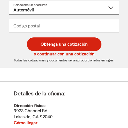
Seleccione un producto
Seleccione
un
nombre
de
producto
del
Código postal
Ingresa
Ingresa
_____
menú
un
un
desplegable
código
código
postal
postal
Obtenga una cotización
de
de
5
5
o continuar con una cotización
dígitos
dígitos
Todas las cotizaciones y documentos serán proporcionados en inglés.
Detalles de la oficina:
Dirección física:
9923 Channel Rd
Lakeside
,
CA
92040
Cómo llegar