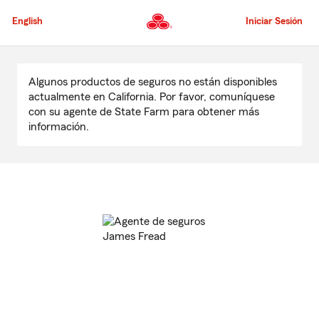
Pasar
al
English
Iniciar Sesión
contenido
principal
Comienzo
del
Algunos productos de seguros no están disponibles
contenido
actualmente en California. Por favor, comuníquese
principal
con su agente de State Farm para obtener más
información.