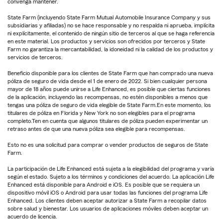
convenga mantener.
State Farm (incluyendo State Farm Mutual Automobile Insurance Company y sus
subsidiarias y afiliadas) no se hace responsable y no respalda ni aprueba, implícita
ni explícitamente, el contenido de ningún sitio de terceros al que se haga referencia
en este material. Los productos y servicios son ofrecidos por terceros y State
Farm no garantiza la mercantabilidad, la idoneidad ni la calidad de los productos y
servicios de terceros.
Beneficio disponible para los clientes de State Farm que han comprado una nueva
póliza de seguro de vida desde el 1 de enero de 2022. Si bien cualquier persona
mayor de 18 años puede unirse a Life Enhanced, es posible que ciertas funciones
de la aplicación, incluyendo las recompensas, no estén disponibles a menos que
tengas una póliza de seguro de vida elegible de State Farm.En este momento, los
titulares de póliza en Florida y New York no son elegibles para el programa
completo.Ten en cuenta que algunos titulares de póliza pueden experimentar un
retraso antes de que una nueva póliza sea elegible para recompensas.
Esto no es una solicitud para comprar o vender productos de seguros de State
Farm.
La participación de Life Enhanced está sujeta a la elegibilidad del programa y varía
según el estado. Sujeto a los términos y condiciones del acuerdo. La aplicación Life
Enhanced está disponible para Android e iOS. Es posible que se requiera un
dispositivo móvil iOS o Android para usar todas las funciones del programa Life
Enhanced. Los clientes deben aceptar autorizar a State Farm a recopilar datos
sobre salud y bienestar. Los usuarios de aplicaciones móviles deben aceptar un
acuerdo de licencia.