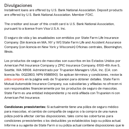
Divulgaciones
Installment loans are offered by U.S. Bank National Association. Deposit products
are offered by U.S. Bank National Association. Member FDIC.
The creditor and issuer of this credit card is U.S. Bank National Association,
pursuant to a license from Visa U.S.A. Inc.
El seguro de vida y las anualidades son emitidos por State Farm Life Insurance
Company. (Sin licencia en MA, NY y WI) State Farm Life and Accident Assurance
Company (con licencia en New York y Wisconsin) Oficinas centrales, Bloomington,
Illinois.
Los productos de seguro de mascotas son suscritos en los Estados Unidos por
American Pet Insurance Company y ZPIC Insurance Company, 6100-4th Ave S,
Seattle, WA 98108. Administrado por Trupanion Managers USA, Inc. (CA: con
licencia No. 0G22803, NPN 9588590). Se aplican términos y condiciones, revise la
póliza completa
en la página web de Trupanion para obtener detalles. State Farm
Mutual Automobile Insurance Company, sus subsidiarias y afiliadas no ofrecen ni
son responsables financieramente por los productos de seguro de mascotas.
State Farm es una entidad independiente y no está afiliada con Trupanion ni con
American Pet Insurance.
Condiciones preexistentes:
Si actualmente tiene una póliza de seguro médico
para mascotas, el cambio de compañía de seguros o la compra de una nueva
póliza podría afectar ciertas disposiciones, tales como las coberturas para
condiciones preexistentes o los deducibles ya establecidos bajo su póliza actual.
Informe a su agente de State Farm si su póliza actual contiene disposiciones que le