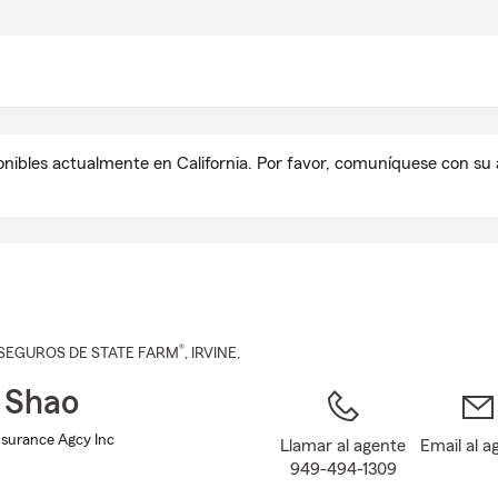
Pasar
al
contenido
principal
onibles actualmente en California. Por favor, comuníquese con s
®
SEGUROS DE STATE FARM
,
IRVINE
,
 Shao
nsurance Agcy Inc
Llamar al agente
Email al a
949-494-1309