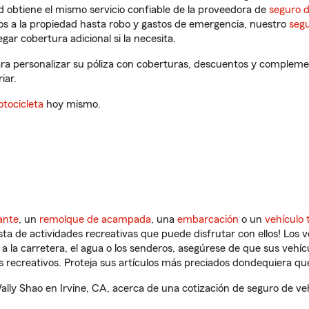
 obtiene el mismo servicio confiable de la proveedora de
seguro 
os a la propiedad hasta robo y gastos de emergencia, nuestro
segu
gar cobertura adicional si la necesita.
ara personalizar su póliza con coberturas, descuentos y compleme
iar.
tocicleta
hoy mismo.
ante
, un
remolque de acampada
, una
embarcación
o un
vehículo 
ista de actividades recreativas que puede disfrutar con ellos! Los 
a la carretera, el agua o los senderos, asegúrese de que sus vehí
 recreativos. Proteja sus artículos más preciados dondequiera qu
ly Shao en Irvine, CA, acerca de una cotización de seguro de veh