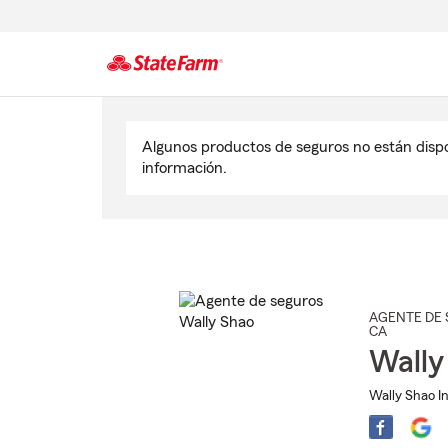
Comienzo
del
Algunos productos de seguros no están disp
contenido
información.
principal
AGENTE DE 
CA
Wally
Wally Shao I