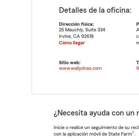
Detalles de la oficina:
Dirección física:
P
25 Mauchly, Suite 334
A
Irvine
,
CA
92618
c
Cómo llegar
m
Sitio web:
T
www.wallyshao.com
9
¿Necesita ayuda con un 
Inicie o realice un seguimiento de su rec
®
con la aplicación móvil de State Farm
.