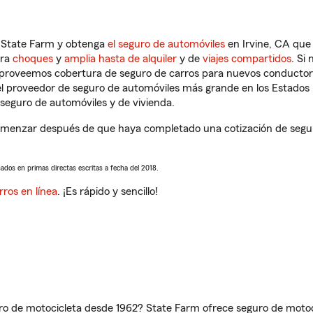
n State Farm y obtenga
el seguro de automóviles
en Irvine, CA que 
tra
choques
y
amplia hasta de alquiler
y de
viajes compartidos
. Si
s proveemos cobertura de seguro de carros para nuevos conductores
l proveedor de seguro de automóviles más grande en los Estados
seguro de automóviles y de vivienda.
omenzar después de que haya completado una cotización de seguro 
sados en primas directas escritas a fecha del 2018.
rros en línea
. ¡Es rápido y sencillo!
ro de motocicleta desde 1962? State Farm ofrece seguro de motoci