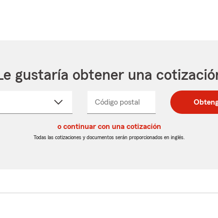
Le gustaría obtener una cotizació
cione
Código postal
Ingresa
Ingresa
Obteng
_____
un
un
re
código
código
cto
o continuar con una cotización
postal
postal
de
de
Todas las cotizaciones y documentos serán proporcionados en inglés.
egable
5
5
dígitos
dígitos