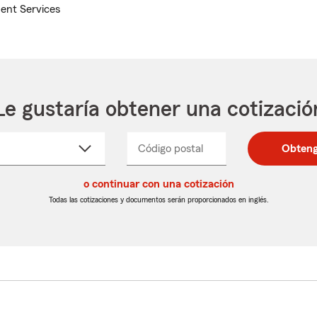
ent Services
Le gustaría obtener una cotizació
cione
Código postal
Ingresa
Ingresa
Obteng
_____
un
un
re
código
código
cto
o continuar con una cotización
postal
postal
de
de
Todas las cotizaciones y documentos serán proporcionados en inglés.
egable
5
5
dígitos
dígitos