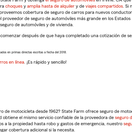
n State Farm y obtenga
el seguro de automóviles
en Irvine, CA que 
tra
choques
y
amplia hasta de alquiler
y de
viajes compartidos
. Si
s proveemos cobertura de seguro de carros para nuevos conductores
l proveedor de seguro de automóviles más grande en los Estados
seguro de automóviles y de vivienda.
 comenzar después de que haya completado una cotización de segur
sados en primas directas escritas a fecha del 2018.
rros en línea
. ¡Es rápido y sencillo!
ro de motocicleta desde 1962? State Farm ofrece seguro de motoci
 obtiene el mismo servicio confiable de la proveedora de
seguro 
os a la propiedad hasta robo y gastos de emergencia, nuestro
segu
gar cobertura adicional si la necesita.