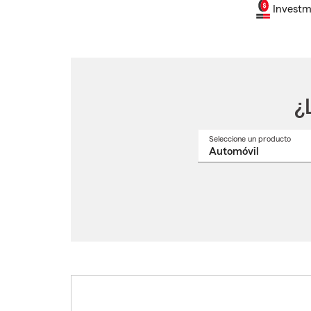
Investm
¿
Seleccione un producto
Selec
un
nomb
de
produ
del
menú
despl