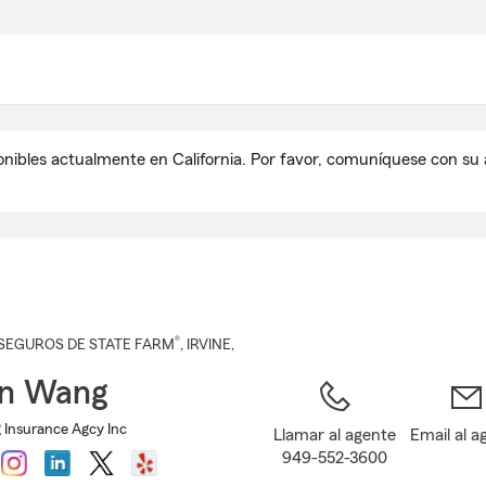
Pasar
al
contenido
principal
onibles actualmente en California. Por favor, comuníquese con s
®
SEGUROS DE STATE FARM
,
IRVINE
,
en Wang
Insurance Agcy Inc
Llamar al agente
Email al a
949-552-3600