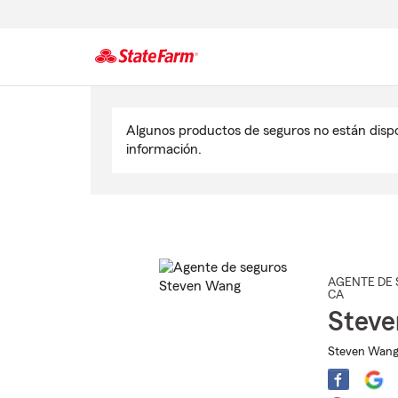
Comienzo
del
Algunos productos de seguros no están disp
contenido
información.
principal
AGENTE DE 
CA
Stev
Steven Wang 