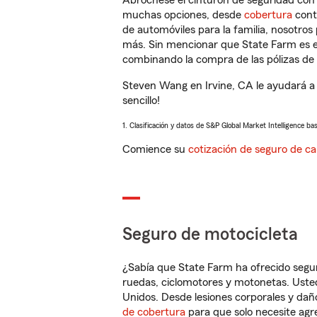
Abróchese el cinturón de seguridad co
muchas opciones, desde
cobertura
con
de automóviles para la familia, nosotro
más. Sin mencionar que State Farm es e
combinando la compra de las pólizas de 
Steven Wang en Irvine, CA le ayudará a
sencillo!
1. Clasificación y datos de S&P Global Market Intelligence ba
Comience su
cotización de seguro de ca
Seguro de motocicleta
¿Sabía que State Farm ha ofrecido segu
ruedas, ciclomotores y motonetas. Usted
Unidos. Desde lesiones corporales y dañ
de cobertura
para que solo necesite agre